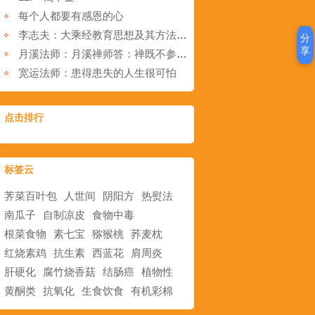
每个人都要有感恩的心
李志夫：大乘经教育思想及其方法之研究
分
享
月溪法师：月溪禅师答：禅既不参，佛又不念，必定堕落，那有天生的释迦、自然的弥勒。照我解释，是否？
宽运法师：患得患失的人生很可怕
点击排行
标签云
荠菜百叶包
人世间
阴阳方
热熨法
南瓜子
自制凉皮
食物中毒
根菜食物
素七宝
猕猴桃
荞麦枕
红烧素鸡
抗生素
西蓝花
肩周炎
肝硬化
腐竹烧香菇
结肠癌
植物性
黄酮类
抗氧化
生食饮食
有机彩棉