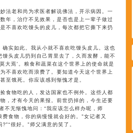
听妙法老和尚为求医者解说佛法，开示病因。一
病数年，治疗不见效果，是否也是上一辈子做过
不是不喜欢吃馒头的皮儿，每次都把它撕下来扔
，确实如此。我从小就不喜欢吃馒头皮儿。这也
都把馒头皮儿扔到自己胃里去了，久而发酵，能不
罪莫大焉’。粮食和蔬菜在这个世界上的使命就是
因为不喜欢吃而浪费了。要知道今天这个世界上
，甚至饿死。你应该感到惭愧才是。
箱捡食物吃的人，发达国家也不例外。这些人都
食物，才有今天的果报。前世扔掉的，今生还要
记者不无惭愧地问：“我应该怎么样办呢，师
再浪费食物，你的病慢慢就会好的。”女记者又
?”“很好。”师父满意的笑了。