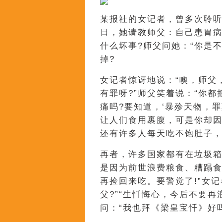
某报社的女记者，曾多次聆
日，她请教师父：自己患胃
什么坏事?师父问她：“你是
掉?
女记者惊讶地说：“噢，师父
有罪呀?”师父笑着说：“你
痛吗?要知道，‘暴殄天物，
让人们食用裹腹，可是你却
还有许多人每天吃不饱肚子
再者，许多国家都有在垃圾
是因为前世浪费粮食、糟蹋
再捡回来吃。要警觉了!”女
父?”“生忏悔心，今后不要
问：“我也拜《梁皇宝忏》好吗