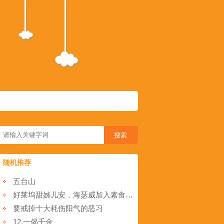
随机推荐
五台山
好莱坞甜姊儿安．海瑟威加入素食行列
要戒掉十大耗伤阳气的恶习
12.一偈千金