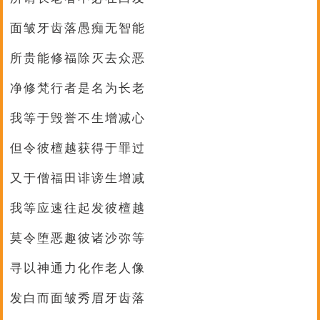
面皱牙齿落愚痴无智能
所贵能修福除灭去众恶
净修梵行者是名为长老
我等于毁誉不生增减心
但令彼檀越获得于罪过
又于僧福田诽谤生增减
我等应速往起发彼檀越
莫令堕恶趣彼诸沙弥等
寻以神通力化作老人像
发白而面皱秀眉牙齿落