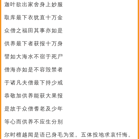
迦叶欲出家舍身上妙服
取库最下衣犹直十万金
众僧之福田其事亦如是
供养最下者获报十万身
譬如大海水不宿于死尸
僧海亦如是不容毁禁者
于诸凡夫僧最下持少戒
恭敬加供养能获大果报
是故于众僧耆老及少年
等心而供养不应生分别
尔时檀越闻是语已身毛为竖。五体投地求哀忏悔。