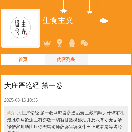
生食主义
首页
内容列表
大庄严论经 第一卷
2025-08-16 10:35
大庄严论经 第一卷马鸣菩萨造后秦三藏鸠摩罗什译前礼
简介
最胜尊离欲迈三有亦敬一切智甘露微妙法并及八辈众无垢清
净僧富那胁比丘弥织诸论师萨婆室婆众牛王正道者是等诸论