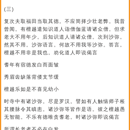
(三)
复次夫取福田当取其德。不应简择少壮老弊。我昔
曾闻。有檀越遣知识道人诣僧伽蓝请诸众僧。但求
老大不用年少。后知识道人请诸众僧。次到沙弥。
然其不用。沙弥语言。何故不用我等沙弥。答言。
檀越不用非是我也。劝化道人即说偈言
耆年有宿德发白而面皱
秀眉齿缺落背偻支节缓
檀越乐如是不喜见幼小
时寺中有诸沙弥。尽是罗汉。譬如有人触恼师子枨
其腰脉令其瞋恚。诸沙弥等皆作是语。彼之檀越愚
无智能。不乐有德唯贪耆老。时诸沙弥即说偈言
所谓长老者不必在白发