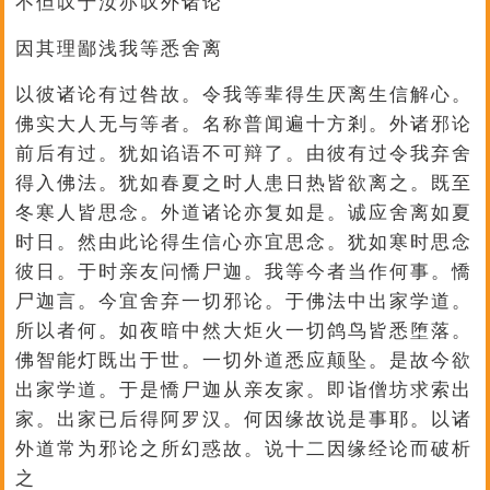
不但叹于汝亦叹外诸论
因其理鄙浅我等悉舍离
以彼诸论有过咎故。令我等辈得生厌离生信解心。
佛实大人无与等者。名称普闻遍十方剎。外诸邪论
前后有过。犹如谄语不可辩了。由彼有过令我弃舍
得入佛法。犹如春夏之时人患日热皆欲离之。既至
冬寒人皆思念。外道诸论亦复如是。诚应舍离如夏
时日。然由此论得生信心亦宜思念。犹如寒时思念
彼日。于时亲友问憍尸迦。我等今者当作何事。憍
尸迦言。今宜舍弃一切邪论。于佛法中出家学道。
所以者何。如夜暗中然大炬火一切鸽鸟皆悉堕落。
佛智能灯既出于世。一切外道悉应颠坠。是故今欲
出家学道。于是憍尸迦从亲友家。即诣僧坊求索出
家。出家已后得阿罗汉。何因缘故说是事耶。以诸
外道常为邪论之所幻惑故。说十二因缘经论而破析
之