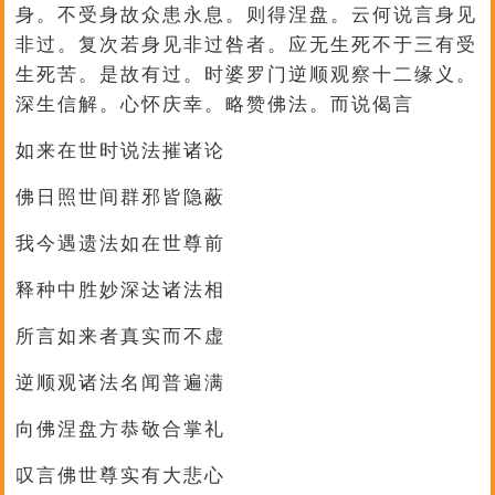
身。不受身故众患永息。则得涅盘。云何说言身见
非过。复次若身见非过咎者。应无生死不于三有受
生死苦。是故有过。时婆罗门逆顺观察十二缘义。
深生信解。心怀庆幸。略赞佛法。而说偈言
如来在世时说法摧诸论
佛日照世间群邪皆隐蔽
我今遇遗法如在世尊前
释种中胜妙深达诸法相
所言如来者真实而不虚
逆顺观诸法名闻普遍满
向佛涅盘方恭敬合掌礼
叹言佛世尊实有大悲心