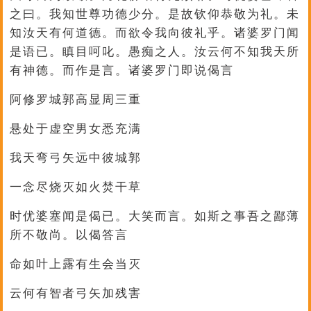
之曰。我知世尊功德少分。是故钦仰恭敬为礼。未
知汝天有何道德。而欲令我向彼礼乎。诸婆罗门闻
是语已。瞋目呵叱。愚痴之人。汝云何不知我天所
有神德。而作是言。诸婆罗门即说偈言
阿修罗城郭高显周三重
悬处于虚空男女悉充满
我天弯弓矢远中彼城郭
一念尽烧灭如火焚干草
时优婆塞闻是偈已。大笑而言。如斯之事吾之鄙薄
所不敬尚。以偈答言
命如叶上露有生会当灭
云何有智者弓矢加残害