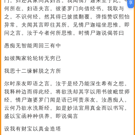
门。归还其家问其妇言。我闻憍尸迦来至于此。今
享
何所在。妇语夫言。彼婆罗门向借经书。我取与
之。不识何经。然其得已披揽翻覆。弹指赞叹熙怡
异常。夫闻其言即往其所。见憍尸迦端坐思惟。即
问之言。汝于今者何所思惟。时憍尸迦说偈答曰
愚痴无智能周回三有中
如彼陶家轮轮转无穷已
我思十二缘解脱之方所
尔时亲友即语之言。汝于是经乃能深生希有之想。
我释种边而得此经。将欲洗却其字以用书彼毗世师
经。憍尸迦婆罗门闻是语已呵责亲友。汝愚痴人。
云何乃欲水洗斯经。如是妙法宜用真金而以书写。
盛以宝函种种供养。即说偈言
设我有财宝以真金造塔