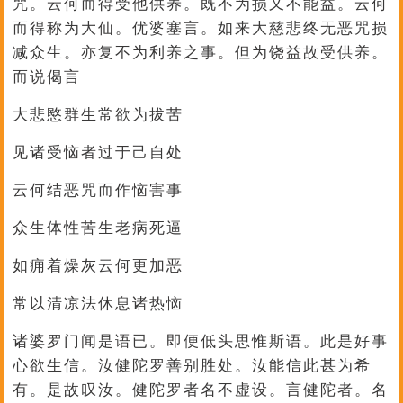
咒。云何而得受他供养。既不为损又不能益。云何
而得称为大仙。优婆塞言。如来大慈悲终无恶咒损
减众生。亦复不为利养之事。但为饶益故受供养。
而说偈言
大悲愍群生常欲为拔苦
见诸受恼者过于己自处
云何结恶咒而作恼害事
众生体性苦生老病死逼
如痈着燥灰云何更加恶
常以清凉法休息诸热恼
诸婆罗门闻是语已。即便低头思惟斯语。此是好事
心欲生信。汝健陀罗善别胜处。汝能信此甚为希
有。是故叹汝。健陀罗者名不虚设。言健陀者。名