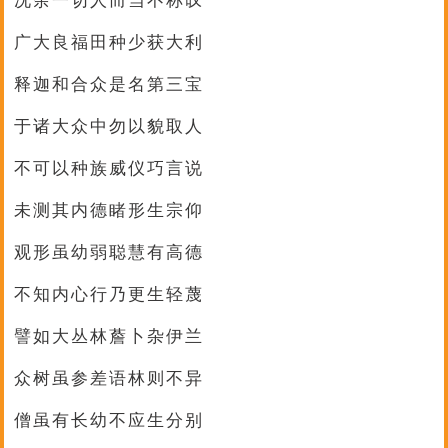
况余一切人而当不称叹
广大良福田种少获大利
释迦和合众是名第三宝
于诸大众中勿以貌取人
不可以种族威仪巧言说
未测其内德睹形生宗仰
观形虽幼弱聪慧有高德
不知内心行乃更生轻蔑
譬如大丛林薝卜杂伊兰
众树虽参差语林则不异
僧虽有长幼不应生分别