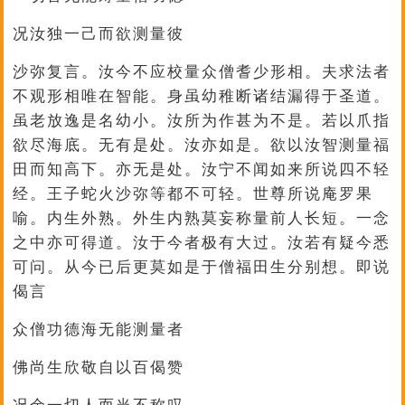
况汝独一己而欲测量彼
沙弥复言。汝今不应校量众僧耆少形相。夫求法者
不观形相唯在智能。身虽幼稚断诸结漏得于圣道。
虽老放逸是名幼小。汝所为作甚为不是。若以爪指
欲尽海底。无有是处。汝亦如是。欲以汝智测量福
田而知高下。亦无是处。汝宁不闻如来所说四不轻
经。王子蛇火沙弥等都不可轻。世尊所说庵罗果
喻。内生外熟。外生内熟莫妄称量前人长短。一念
之中亦可得道。汝于今者极有大过。汝若有疑今悉
可问。从今已后更莫如是于僧福田生分别想。即说
偈言
众僧功德海无能测量者
佛尚生欣敬自以百偈赞