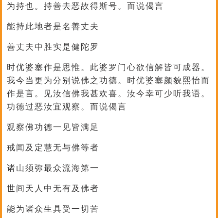
为持也。持善去恶故得斯号。而说偈言
能持此地者是名善丈夫
善丈夫中胜实是健陀罗
时优婆塞作是思惟。此婆罗门心欲信解皆可成器。
我今当更为分别说佛之功德。时优婆塞颜貌熙怡而
作是言。见汝信佛我甚欢喜。汝今幸可少听我语。
功德过恶汝宜观察。而说偈言
观察佛功德一见皆满足
戒闻及定慧无与佛等者
诸山须弥最众流海第一
世间天人中无有及佛者
能为诸众生具受一切苦