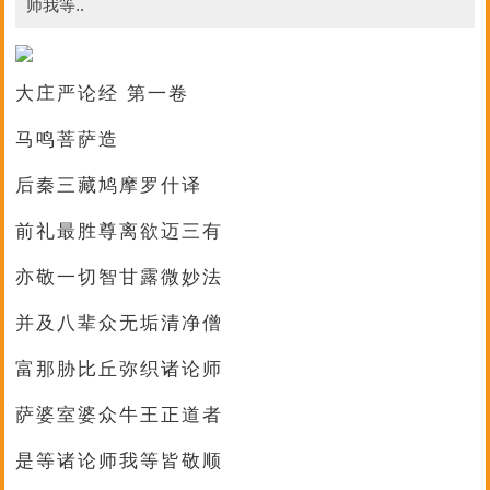
师我等..
大庄严论经 第一卷
马鸣菩萨造
后秦三藏鸠摩罗什译
前礼最胜尊离欲迈三有
亦敬一切智甘露微妙法
并及八辈众无垢清净僧
富那胁比丘弥织诸论师
萨婆室婆众牛王正道者
是等诸论师我等皆敬顺