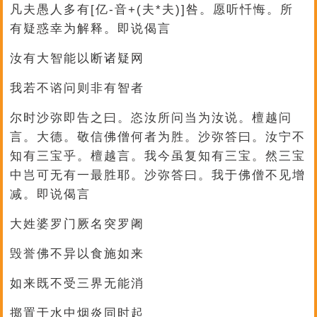
凡夫愚人多有[亿-音+(夫*夫)]咎。愿听忏悔。所
有疑惑幸为解释。即说偈言
汝有大智能以断诸疑网
我若不谘问则非有智者
尔时沙弥即告之曰。恣汝所问当为汝说。檀越问
言。大德。敬信佛僧何者为胜。沙弥答曰。汝宁不
知有三宝乎。檀越言。我今虽复知有三宝。然三宝
中岂可无有一最胜耶。沙弥答曰。我于佛僧不见增
减。即说偈言
大姓婆罗门厥名突罗阇
毁誉佛不异以食施如来
如来既不受三界无能消
掷置于水中烟炎同时起