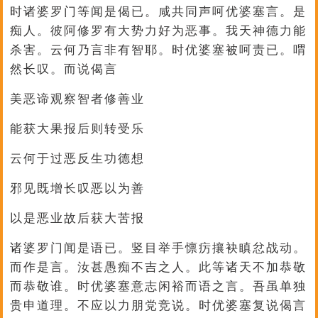
时诸婆罗门等闻是偈已。咸共同声呵优婆塞言。是
痴人。彼阿修罗有大势力好为恶事。我天神德力能
杀害。云何乃言非有智耶。时优婆塞被呵责已。喟
然长叹。而说偈言
美恶谛观察智者修善业
能获大果报后则转受乐
云何于过恶反生功德想
邪见既增长叹恶以为善
以是恶业故后获大苦报
诸婆罗门闻是语已。竖目举手懔疠攘袂瞋忿战动。
而作是言。汝甚愚痴不吉之人。此等诸天不加恭敬
而恭敬谁。时优婆塞意志闲裕而语之言。吾虽单独
贵申道理。不应以力朋党竞说。时优婆塞复说偈言