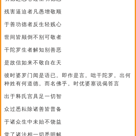
残害逼迫者凡愚增敬顺
于善功德者反生轻贱心
世间皆颠倒不别可敬者
干陀罗生者解知别善恶
是故信如来不敬自在天
彼时婆罗门闻是语已。即作是言。咄干陀罗。出何
种姓有何道德。而名佛乎。时优婆塞说偈答言
出于释氏宫具足一切智
众过悉耘除诸善皆普备
于诸众生中未始不饶益
觉了诸法相一切悉明解