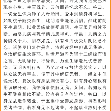
忆念三世之事而不忘失。又问。若无我者过去已灭
现在心生。生灭既异。云何而得忆念不忘。答曰。
一切受生识为种子入母胎田。爱水润渍身树得生。
如胡桃子随类而生。此阴造业能感后阴。然此前阴
不生后阴。以业因缘故便受后阴。生灭虽异相续不
断。如婴儿病与乳母药儿患得愈。母虽非儿药之力
势能及于儿。阴亦如是。以有业力便受后阴忆念不
忘。诸婆罗门复作是言。汝所读经中但说无我法。
今汝解悟生欢喜耶。时憍尸迦即为诵十二缘经而语
之言。无明缘行。行缘识。乃至生缘老死忧悲苦
恼。无明灭则行灭。乃至老死灭故忧悲苦恼灭。以
从众缘无有宰主。便于其中解悟无我。非经文中但
说无我。复次以有身故则便有心。以有身心诸根有
用识解分别。我悟斯事便解无我。又问。若如汝言
生死受身相续不断。设有身见有何过咎。答曰。以
身见故造作诸业。于五趣中受善恶身形。得恶形时
受诸苦恼。若断身见不起诸业。不起诸业故则不受