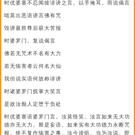
时优婆塞不忍闻彼诽谤之言。以手掩耳。而说偈言
咄莫出恶语谤言佛有咒
毁谤最胜尊后获大苦报
时婆罗门。复说偈言
佛若无咒术不名有大力
若无恼害者云何名大仙
我但说实语何故称诽谤
时诸婆罗门抚掌大笑言
是故汝痴人定堕于负处
时优婆塞语婆罗门言。汝莫怪笑。汝言如来无大功
德亦无大力。斯是妄语。如来实有大功德力永断咒
根。终不复作恼害之事。汝今谛听。当为汝说。即