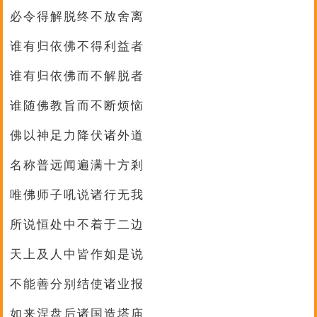
必令得解脱终不放舍离
谁有归依佛不得利益者
谁有归依佛而不解脱者
谁随佛教旨而不断烦恼
佛以神足力降伏诸外道
名称普远闻遍满十方剎
唯佛师子吼说诸行无我
所说恒处中不着于二边
天上及人中皆作如是说
不能善分别结使诸业报
如来涅盘后诸国造塔庙