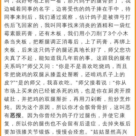
叫，我好奇地上前一看，那只鸽子的腿骨折了，我
边喊着同事的名字，边将受伤的鸽子捧在手中，待
同事来到后，我们通过观察，估计鸽子是被弹弓打
伤后飞回家的，我叫同事找来消炎的酒精和一袋红
霉素眼药膏，还有木板，我们用小刀削了3个小木
条当夹板，把断腿调正消毒后，上了药膏，再绑上
夹板，后来这只鸽子的腿还真地长好了，师父您功
夫真了不起，能知道我几年前的事。这跟我的腿有
关系吗?”师父又问：“你是不是喜欢吃烧鸡，而且
常把烧鸡的双腿从膝盖处掰断，还啃鸡爪子上的
皮?”“是的师父，我喜欢吃。”师父接着说：“你从
市场上买来的已经被杀死的鸡，也是你在厨房开膛
破肚，并把鸡的双腿掰折，再用刀剁断，煎炒烹炸
炖。因为这个原因，所以你才会髌骨骨折，这叫恶
有
恶报
。因为你曾经为鸽子疗过腿伤，并使它康
复，所以你的腿伤也不会留有后遗症，去掉夹板后
要加强膝关节锻炼，慢慢会痊愈。”姑姑显然高兴