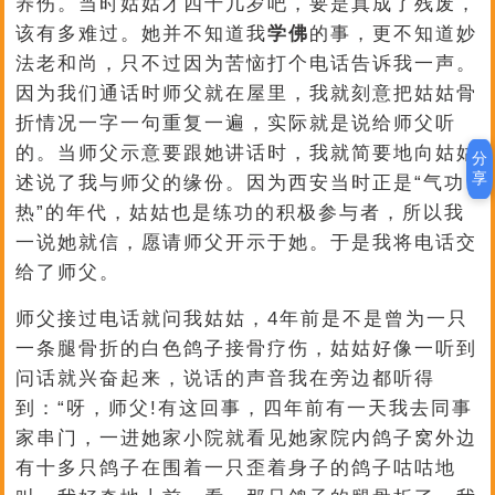
养伤。当时姑姑才四十几岁吧，要是真成了残废，
该有多难过。她并不知道我
学佛
的事，更不知道妙
法老和尚，只不过因为苦恼打个电话告诉我一声。
因为我们通话时师父就在屋里，我就刻意把姑姑骨
折情况一字一句重复一遍，实际就是说给师父听
的。当师父示意要跟她讲话时，我就简要地向姑姑
分
享
述说了我与师父的缘份。因为西安当时正是“气功
热”的年代，姑姑也是练功的积极参与者，所以我
一说她就信，愿请师父开示于她。于是我将电话交
给了师父。
师父接过电话就问我姑姑，4年前是不是曾为一只
一条腿骨折的白色鸽子接骨疗伤，姑姑好像一听到
问话就兴奋起来，说话的声音我在旁边都听得
到：“呀，师父!有这回事，四年前有一天我去同事
家串门，一进她家小院就看见她家院内鸽子窝外边
有十多只鸽子在围着一只歪着身子的鸽子咕咕地