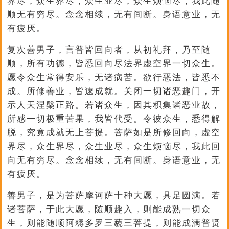
界尽，众生界尽，众生业尽，众生烦恼尽，我此随
顺无有穷尽。念念相续，无有间断。身语意业，无
有疲厌。
复次善男子，言普皆回向者，从初礼拜，乃至随
顺，所有功德，皆悉回向尽法界虚空界一切众生。
愿令众生常得安乐，无诸病苦。欲行恶法，皆悉不
成。所修善业，皆速成就。关闭一切诸恶趣门，开
示人天涅槃正路。若诸众生，因其积集诸恶业故，
所感一切极重苦果，我皆代受。令彼众生，悉得解
脱，究竟成就无上菩提。菩萨如是所修回向，虚空
界尽，众生界尽，众生业尽，众生烦恼尽，我此回
向无有穷尽。念念相续，无有间断。身语意业，无
有疲厌。
善男子，是为菩萨摩诃萨十种大愿，具足圆满。若
诸菩萨，于此大愿，随顺趣入，则能成熟一切众
生，则能随顺阿耨多罗三藐三菩提，则能成满普贤