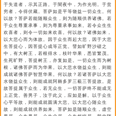
于失道者，示其正路。于闇夜中，为作光明。于贫
穷者，令得伏藏。菩萨如是平等饶益一切众生。何
以故？菩萨若能随顺众生，则为随顺供养诸佛。若
于众生尊重承事，则为尊重承事如来。若令众生生
欢喜者，则令一切如来欢喜。何以故？诸佛如来，
以大悲心而为体故。因于众生而起大悲，因于大悲
生菩提心，因菩提心成等正觉。譬如旷野沙碛之
中，有大树王，若根得水，枝叶华果，悉皆繁茂。
生死旷野，菩提树王，亦复如是。一切众生而为树
根，诸佛菩萨而为华果。以大悲水饶益众生，则能
成就诸佛菩萨智慧华果。何以故？若诸菩萨以大悲
水饶益众生，则能成就阿耨多罗三藐三菩提故。是
故菩提属于众生，若无众生，一切菩萨终不能成无
上正觉。善男子，汝于此义，应如是解。以于众生
心平等故，则能成就圆满大悲。以大悲心随众生
故，则能成就供养如来。菩萨如是随顺众生，虚空