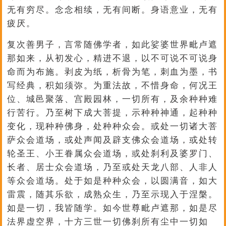
无有穷尽。念念相续，无有间断。身语意业，无有
疲厌。
复次善男子，言常随佛学者，如此娑婆世界毗卢遮
那如来，从初发心，精进不退，以不可说不可说身
命而为布施。剥皮为纸，析骨为笔，刺血为墨，书
写经典，积如须弥。为重法故，不惜身命，何况王
位、城邑聚落、宫殿园林，一切所有，及余种种难
行苦行。乃至树下成大菩提，示种种神通，起种种
变化，现种种佛身，处种种众会。或处一切诸大菩
萨众会道场，或处声闻及辟支佛众会道场，或处转
轮圣王、小王眷属众会道场，或处刹利及婆罗门、
长者、居士众会道场，乃至或处天龙八部、人非人
等众会道场。处于如是种种众会，以圆满音，如大
雷震，随其乐欲，成熟众生，乃至示现入于涅槃。
如是一切，我皆随学。如今世尊毗卢遮那，如是尽
法界虚空界，十方三世一切佛刹所有尘中一切如