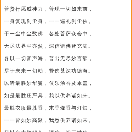
普贤行愿威神力，普现一切如来前，
一身复现刹尘身，一一遍礼刹尘佛。
于一尘中尘数佛，各处菩萨众会中，
无尽法界尘亦然，深信诸佛皆充满。
各以一切音声海，普出无尽妙言辞，
尽于未来一切劫，赞佛甚深功德海。
以诸最胜妙华鬘，伎乐涂香及伞盖，
如是最胜庄严具，我以供养诸如来。
最胜衣服最胜香，末香烧香与灯烛，
一一皆如妙高聚，我悉供养诸如来。