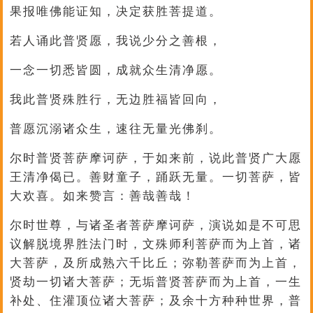
果报唯佛能证知，决定获胜菩提道。
若人诵此普贤愿，我说少分之善根，
一念一切悉皆圆，成就众生清净愿。
我此普贤殊胜行，无边胜福皆回向，
普愿沉溺诸众生，速往无量光佛刹。
尔时普贤菩萨摩诃萨，于如来前，说此普贤广大愿
王清净偈已。善财童子，踊跃无量。一切菩萨，皆
大欢喜。如来赞言：善哉善哉！
尔时世尊，与诸圣者菩萨摩诃萨，演说如是不可思
议解脱境界胜法门时，文殊师利菩萨而为上首，诸
大菩萨，及所成熟六千比丘；弥勒菩萨而为上首，
贤劫一切诸大菩萨；无垢普贤菩萨而为上首，一生
补处、住灌顶位诸大菩萨；及余十方种种世界，普