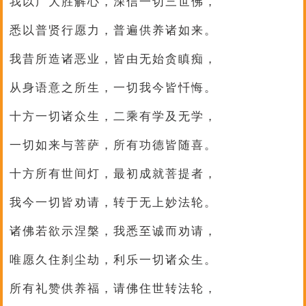
我以广大胜解心，深信一切三世佛，
悉以普贤行愿力，普遍供养诸如来。
我昔所造诸恶业，皆由无始贪瞋痴，
从身语意之所生，一切我今皆忏悔。
十方一切诸众生，二乘有学及无学，
一切如来与菩萨，所有功德皆随喜。
十方所有世间灯，最初成就菩提者，
我今一切皆劝请，转于无上妙法轮。
诸佛若欲示涅槃，我悉至诚而劝请，
唯愿久住刹尘劫，利乐一切诸众生。
所有礼赞供养福，请佛住世转法轮，