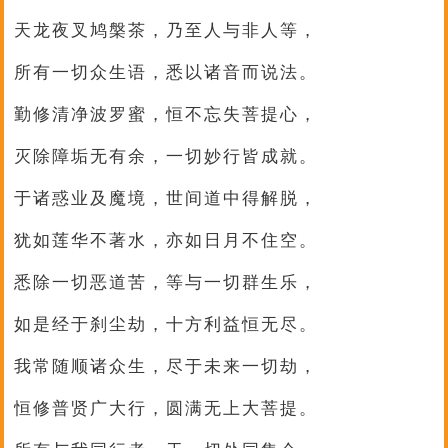
天龙夜叉鸠槃茶，乃至人与非人等，
所有一切众生语，悉以诸音而说法。
勤修清净波罗蜜，恒不忘失菩提心，
灭除障垢无有余，一切妙行皆成就。
于诸惑业及魔境，世间道中得解脱，
犹如莲华不著水，亦如日月不住空。
悉除一切恶道苦，等与一切群生乐，
如是经于刹尘劫，十方利益恒无尽。
我常随顺诸众生，尽于未来一切劫，
恒修普贤广大行，圆满无上大菩提。