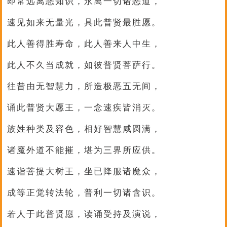
即常远离恶知识，永离一切诸恶道，
速见如来无量光，具此普贤最胜愿。
此人善得胜寿命，此人善来人中生，
此人不久当成就，如彼普贤菩萨行。
往昔由无智慧力，所造极恶五无间，
诵此普贤大愿王，一念速疾皆消灭。
族姓种类及容色，相好智慧咸圆满，
诸魔外道不能摧，堪为三界所应供。
速诣菩提大树王，坐已降服诸魔众，
成等正觉转法轮，普利一切诸含识。
若人于此普贤愿，读诵受持及演说，