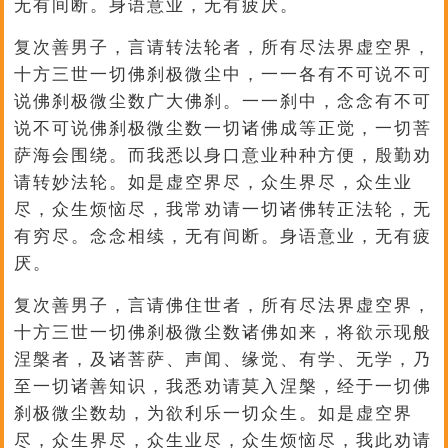
无有间断。身语意业，无有疲厌。
复次善男子，言请转法轮者，所有尽法界虚空界，
十方三世一切佛刹极微尘中，一一各有不可说不可
说佛刹极微尘数广大佛刹。一一刹中，念念有不可
说不可说佛刹极微尘数一切诸佛成等正觉，一切菩
萨海会围绕。而我悉以身口意业种种方便，殷勤劝
请转妙法轮。如是虚空界尽，众生界尽，众生业
尽，众生烦恼尽，我常劝请一切诸佛转正法轮，无
有穷尽。念念相续，无有间断。身语意业，无有疲
厌。
复次善男子，言请佛住世者，所有尽法界虚空界，
十方三世一切佛刹极微尘数诸佛如来，将欲示现般
涅槃者，及诸菩萨、声闻、缘觉、有学、无学，乃
至一切诸善知识，我悉劝请莫入涅槃，经于一切佛
刹极微尘数劫，为欲利乐一切众生。如是虚空界
尽，众生界尽，众生业尽，众生烦恼尽，我此劝请