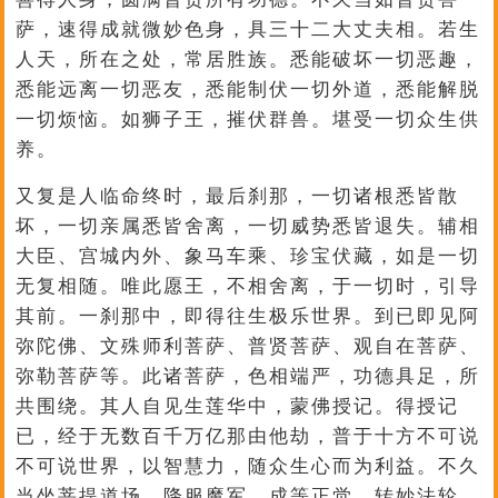
萨，速得成就微妙色身，具三十二大丈夫相。若生
人天，所在之处，常居胜族。悉能破坏一切恶趣，
悉能远离一切恶友，悉能制伏一切外道，悉能解脱
一切烦恼。如狮子王，摧伏群兽。堪受一切众生供
养。
又复是人临命终时，最后刹那，一切诸根悉皆散
坏，一切亲属悉皆舍离，一切威势悉皆退失。辅相
大臣、宫城内外、象马车乘、珍宝伏藏，如是一切
无复相随。唯此愿王，不相舍离，于一切时，引导
其前。一刹那中，即得往生极乐世界。到已即见阿
弥陀佛、文殊师利菩萨、普贤菩萨、观自在菩萨、
弥勒菩萨等。此诸菩萨，色相端严，功德具足，所
共围绕。其人自见生莲华中，蒙佛授记。得授记
已，经于无数百千万亿那由他劫，普于十方不可说
不可说世界，以智慧力，随众生心而为利益。不久
当坐菩提道场，降服魔军，成等正觉，转妙法轮。