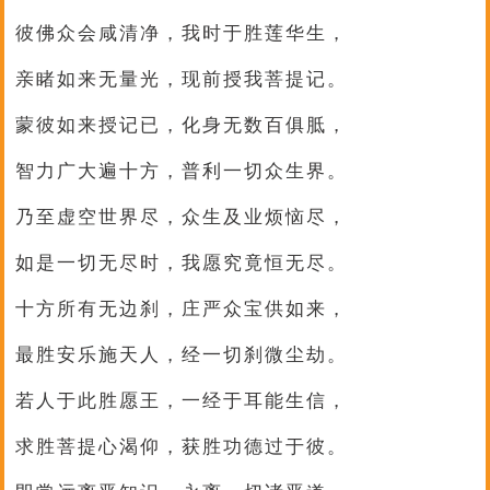
彼佛众会咸清净，我时于胜莲华生，
亲睹如来无量光，现前授我菩提记。
蒙彼如来授记已，化身无数百俱胝，
智力广大遍十方，普利一切众生界。
乃至虚空世界尽，众生及业烦恼尽，
如是一切无尽时，我愿究竟恒无尽。
十方所有无边刹，庄严众宝供如来，
最胜安乐施天人，经一切刹微尘劫。
若人于此胜愿王，一经于耳能生信，
求胜菩提心渴仰，获胜功德过于彼。