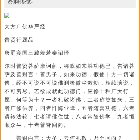
说佛刹极微..
大方广佛华严经
普贤行愿品
唐罽宾国三藏般若奉诏译
尔时普贤菩萨摩诃萨，称叹如来胜功德已，告诸菩
萨及善财言：善男子，如来功德，假使十方一切诸
佛，经不可说不可说佛刹极微尘数劫，相续演说，
不可穷尽。若欲成就此功德门，应修十种广大行
愿。何等为十？
一者礼敬诸佛，二者称赞如来，三
者广修供养，四者忏悔业障，五者随喜功德，六者
请转法轮，七者请佛住世，八者常随佛学，九者恒
顺众生，十者普皆回向。
善财白言：大圣，云何礼敬，乃至回向？