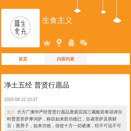
生食主义
首页
内容列表
净土五经 普贤行愿品
2025-08-22 10:37
大方广佛华严经普贤行愿品唐罽宾国三藏般若奉诏译尔
简介
时普贤菩萨摩诃萨，称叹如来胜功德已，告诸菩萨及善财
言：善男子，如来功德，假使十方一切诸佛，经不可说不可