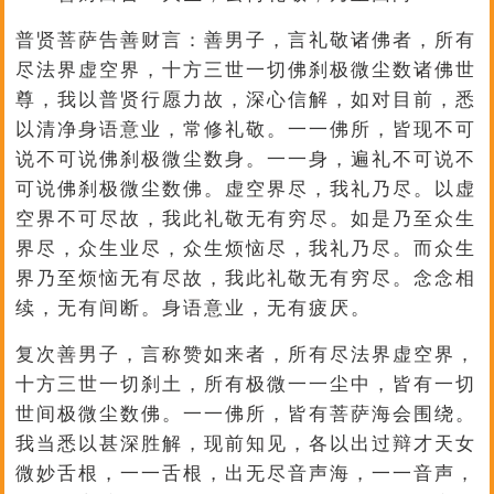
普贤菩萨告善财言：善男子，言礼敬诸佛者，所有
尽法界虚空界，十方三世一切佛刹极微尘数诸佛世
尊，我以普贤行愿力故，深心信解，如对目前，悉
以清净身语意业，常修礼敬。一一佛所，皆现不可
说不可说佛刹极微尘数身。一一身，遍礼不可说不
可说佛刹极微尘数佛。虚空界尽，我礼乃尽。以虚
空界不可尽故，我此礼敬无有穷尽。如是乃至众生
界尽，众生业尽，众生烦恼尽，我礼乃尽。而众生
界乃至烦恼无有尽故，我此礼敬无有穷尽。念念相
续，无有间断。身语意业，无有疲厌。
复次善男子，言称赞如来者，所有尽法界虚空界，
十方三世一切刹土，所有极微一一尘中，皆有一切
世间极微尘数佛。一一佛所，皆有菩萨海会围绕。
我当悉以甚深胜解，现前知见，各以出过辩才天女
微妙舌根，一一舌根，出无尽音声海，一一音声，