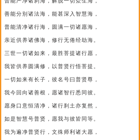
普能严净诸刹海，解脱一切众生海，
善能分别诸法海，能甚深入智慧海，
普能清净诸行海，圆满一切诸愿海，
亲近供养诸佛海，修行无倦经劫海。
三世一切诸如来，最胜菩提诸行愿，
我皆供养圆满修，以普贤行悟菩提。
一切如来有长子，彼名号曰普贤尊，
我今回向诸善根，愿诸智行悉同彼。
愿身口意恒清净，诸行刹土亦复然，
如是智慧号普贤，愿我与彼皆同等。
我为遍净普贤行，文殊师利诸大愿，