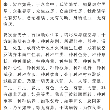
来，皆亦如是。于念念中，我皆随学。如是虚空界
尽，众生界尽，众生业尽，众生烦恼尽，我此随学
无有穷尽。念念相续，无有间断。身语意业，无有
疲厌。
复次善男子，言恒顺众生者，谓尽法界虚空界，十
方刹海所有众生，种种差别。所谓卵生、胎生、湿
生、化生，或有依于地水火风而生住者，或有依空
及诸卉木而生住者。种种生类、种种色身、种种形
状、种种相貌、种种寿量、种种族类、种种名号、
种种心性、种种知见、种种欲乐、种种意行、种种
威仪、种种衣服、种种饮食，处于种种村营聚落、
城邑宫殿。乃至一切天龙八部、人非人等。无足、
二足、四足、多足，有色、无色、有想、无想、非
有想非无想，如是等类。我皆于彼随顺而转，种种
承事，种种供养，如敬父母，如奉师长，及阿罗
汉，乃至如来，等无有异。于诸病苦，为作良医。