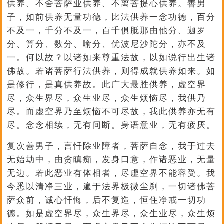
供养、不舍菩萨业供养、不离菩提心供养。善男
子，如前供养无量功德，比法供养一念功德，百分
不及一，千分不及一，百千俱胝那由他分、迦罗
分、算分、数分、喻分、优波尼沙陀分，亦不及
一。何以故？以诸如来尊重法故，以如说行出生诸
佛故。若诸菩萨行法供养，则得成就供养如来。如
是修行，是真供养故。此广大最胜供养，虚空界
尽，众生界尽，众生业尽，众生烦恼尽，我供乃
尽。而虚空界乃至烦恼不可尽故，我此供养亦无有
尽。念念相续，无有间断。身语意业，无有疲厌。
复次善男子，言忏除业障者，菩萨自念，我于过去
无始劫中，由贪瞋痴，发身口意，作诸恶业，无量
无边。若此恶业有体相者，尽虚空界不能容受。我
今悉以清净三业，遍于法界极微尘刹，一切诸佛菩
萨众前，诚心忏悔，后不复造，恒住净戒一切功
德。如是虚空界尽，众生界尽，众生业尽，众生烦