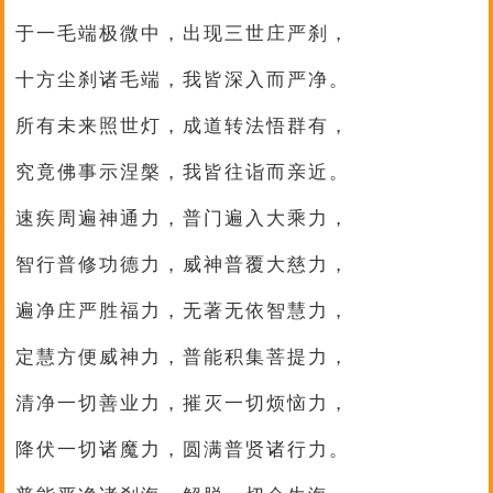
于一毛端极微中，出现三世庄严刹，
十方尘刹诸毛端，我皆深入而严净。
所有未来照世灯，成道转法悟群有，
究竟佛事示涅槃，我皆往诣而亲近。
速疾周遍神通力，普门遍入大乘力，
智行普修功德力，威神普覆大慈力，
遍净庄严胜福力，无著无依智慧力，
定慧方便威神力，普能积集菩提力，
清净一切善业力，摧灭一切烦恼力，
降伏一切诸魔力，圆满普贤诸行力。