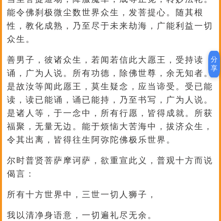
能令佛刹极微尘数世界众生，发菩提心。随其根
性，教化成熟，乃至尽于未来劫海，广能利益一切
众生。
分
善男子，彼诸众生，若闻若信此大愿王，受持读
享
诵，广为人说。所有功德，除佛世尊，余无知者。
是故汝等闻此愿王，莫生疑念，应当谛受。受已能
读，读已能诵，诵已能持，乃至书写，广为人说。
是诸人等，于一念中，所有行愿，皆得成就。所获
福聚，无量无边。能于烦恼大苦海中，拔济众生，
令其出离，皆得往生阿弥陀佛极乐世界。
尔时普贤菩萨摩诃萨，欲重宣此义，普观十方而说
偈言：
所有十方世界中，三世一切人狮子，
我以清净身语意，一切遍礼尽无余。