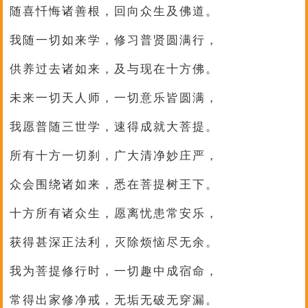
随喜忏悔诸善根，回向众生及佛道。
我随一切如来学，修习普贤圆满行，
供养过去诸如来，及与现在十方佛。
未来一切天人师，一切意乐皆圆满，
我愿普随三世学，速得成就大菩提。
所有十方一切刹，广大清净妙庄严，
众会围绕诸如来，悉在菩提树王下。
十方所有诸众生，愿离忧患常安乐，
获得甚深正法利，灭除烦恼尽无余。
我为菩提修行时，一切趣中成宿命，
常得出家修净戒，无垢无破无穿漏。