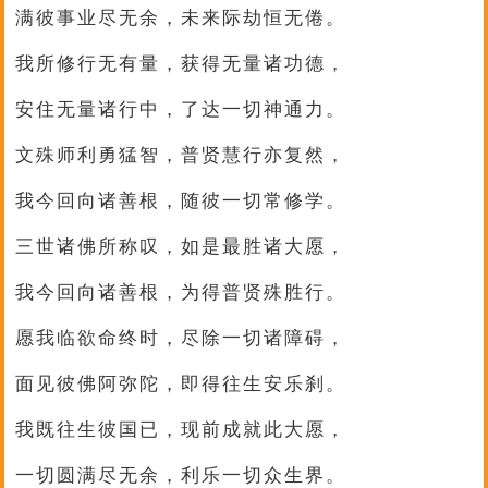
满彼事业尽无余，未来际劫恒无倦。
我所修行无有量，获得无量诸功德，
安住无量诸行中，了达一切神通力。
文殊师利勇猛智，普贤慧行亦复然，
我今回向诸善根，随彼一切常修学。
三世诸佛所称叹，如是最胜诸大愿，
我今回向诸善根，为得普贤殊胜行。
愿我临欲命终时，尽除一切诸障碍，
面见彼佛阿弥陀，即得往生安乐刹。
我既往生彼国已，现前成就此大愿，
一切圆满尽无余，利乐一切众生界。