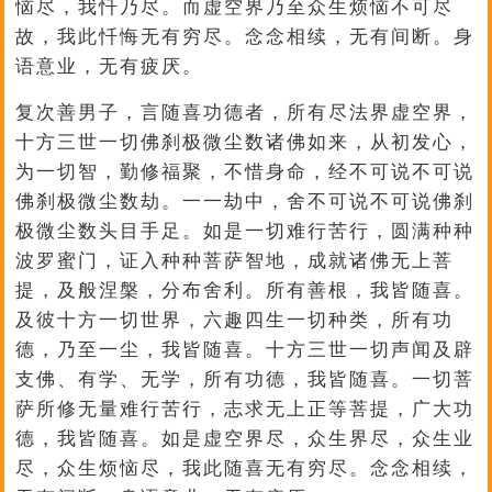
恼尽，我忏乃尽。而虚空界乃至众生烦恼不可尽
故，我此忏悔无有穷尽。念念相续，无有间断。身
语意业，无有疲厌。
复次善男子，言随喜功德者，所有尽法界虚空界，
十方三世一切佛刹极微尘数诸佛如来，从初发心，
为一切智，勤修福聚，不惜身命，经不可说不可说
佛刹极微尘数劫。一一劫中，舍不可说不可说佛刹
极微尘数头目手足。如是一切难行苦行，圆满种种
波罗蜜门，证入种种菩萨智地，成就诸佛无上菩
提，及般涅槃，分布舍利。所有善根，我皆随喜。
及彼十方一切世界，六趣四生一切种类，所有功
德，乃至一尘，我皆随喜。十方三世一切声闻及辟
支佛、有学、无学，所有功德，我皆随喜。一切菩
萨所修无量难行苦行，志求无上正等菩提，广大功
德，我皆随喜。如是虚空界尽，众生界尽，众生业
尽，众生烦恼尽，我此随喜无有穷尽。念念相续，