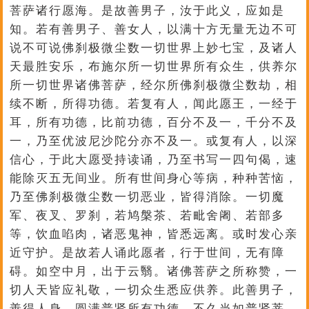
菩萨诸行愿海。是故善男子，汝于此义，应如是
知。若有善男子、善女人，以满十方无量无边不可
说不可说佛刹极微尘数一切世界上妙七宝，及诸人
天最胜安乐，布施尔所一切世界所有众生，供养尔
所一切世界诸佛菩萨，经尔所佛刹极微尘数劫，相
续不断，所得功德。若复有人，闻此愿王，一经于
耳，所有功德，比前功德，百分不及一，千分不及
一，乃至优波尼沙陀分亦不及一。或复有人，以深
信心，于此大愿受持读诵，乃至书写一四句偈，速
能除灭五无间业。所有世间身心等病，种种苦恼，
乃至佛刹极微尘数一切恶业，皆得消除。一切魔
军、夜叉、罗刹，若鸠槃茶、若毗舍阇、若部多
等，饮血啗肉，诸恶鬼神，皆悉远离。或时发心亲
近守护。是故若人诵此愿者，行于世间，无有障
碍。如空中月，出于云翳。诸佛菩萨之所称赞，一
切人天皆应礼敬，一切众生悉应供养。此善男子，
善得人身，圆满普贤所有功德。不久当如普贤菩