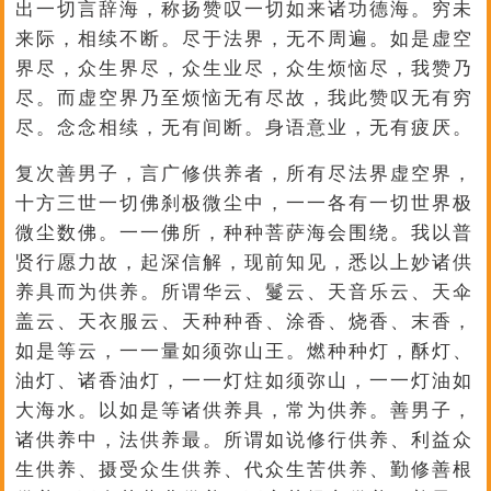
出一切言辞海，称扬赞叹一切如来诸功德海。穷未
来际，相续不断。尽于法界，无不周遍。如是虚空
界尽，众生界尽，众生业尽，众生烦恼尽，我赞乃
尽。而虚空界乃至烦恼无有尽故，我此赞叹无有穷
尽。念念相续，无有间断。身语意业，无有疲厌。
复次善男子，言广修供养者，所有尽法界虚空界，
十方三世一切佛刹极微尘中，一一各有一切世界极
微尘数佛。一一佛所，种种菩萨海会围绕。我以普
贤行愿力故，起深信解，现前知见，悉以上妙诸供
养具而为供养。所谓华云、鬘云、天音乐云、天伞
盖云、天衣服云、天种种香、涂香、烧香、末香，
如是等云，一一量如须弥山王。燃种种灯，酥灯、
油灯、诸香油灯，一一灯炷如须弥山，一一灯油如
大海水。以如是等诸供养具，常为供养。善男子，
诸供养中，法供养最。所谓如说修行供养、利益众
生供养、摄受众生供养、代众生苦供养、勤修善根