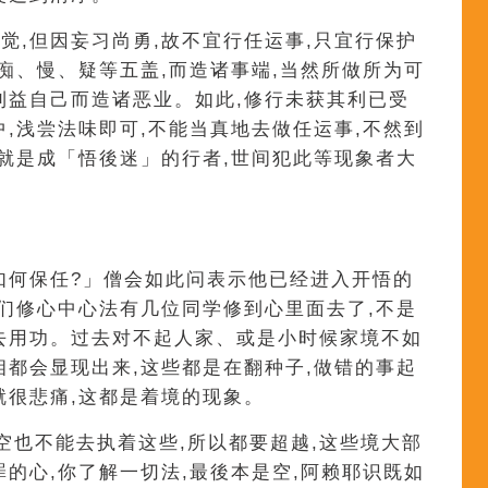
觉,但因妄习尚勇,故不宜行任运事,只宜行保护
、痴、慢、疑等五盖,而造诸事端,当然所做所为可
利益自己而造诸恶业。如此,修行未获其利已受
中,浅尝法味即可,不能当真地去做任运事,不然到
,就是成「悟後迷」的行者,世间犯此等现象者大
如何保任?」僧会如此问表示他已经进入开悟的
我们修心中心法有几位同学修到心里面去了,不是
去用功。过去对不起人家、或是小时候家境不如
相都会显现出来,这些都是在翻种子,做错的事起
就很悲痛,这都是着境的现象。
悟空也不能去执着这些,所以都要超越,这些境大部
罪的心,你了解一切法,最後本是空,阿赖耶识既如