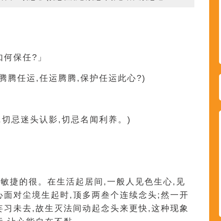
如何保任?」
腾腾任运,任运腾腾,保护任运此心?)
,切忌迷头认影,切忌名闻利养。)
敏捷的很。在生活起居间,一般人见色生心,见
心面对尘境生起时,顶多两叁个连续念头;然一开
妄习未去,故生灭法间动起念头来更快,这种现象