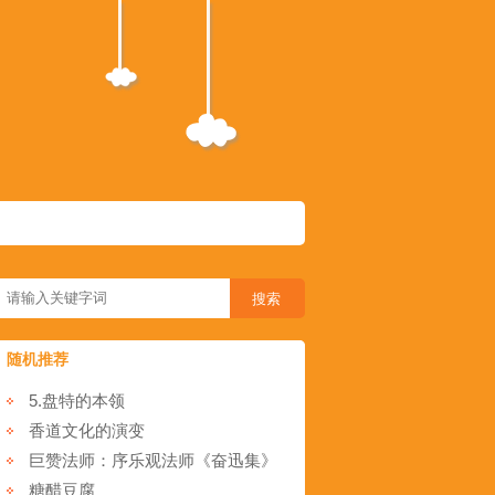
随机推荐
5.盘特的本领
香道文化的演变
巨赞法师：序乐观法师《奋迅集》
糖醋豆腐