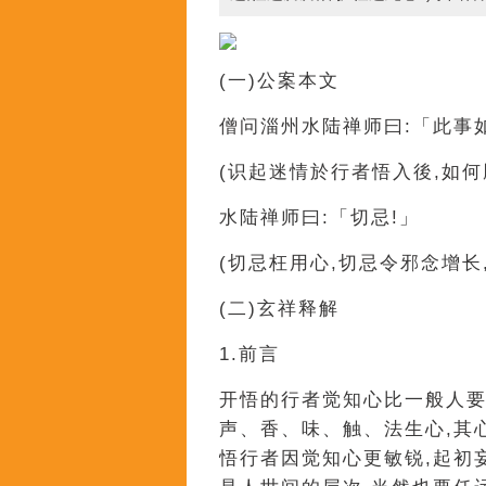
(一)公案本文
僧问淄州水陆禅师曰:「此事
(识起迷情於行者悟入後,如何
水陆禅师曰:「切忌!」
(切忌枉用心,切忌令邪念增长
(二)玄祥释解
1.前言
开悟的行者觉知心比一般人要
声、香、味、触、法生心,其
悟行者因觉知心更敏锐,起初