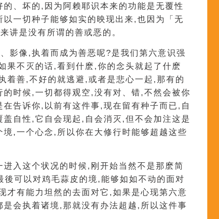
好的、坏的,因为阿赖耶识本来的功能是无覆性
所以一切种子能够如实的映现出来,也因为「无
识来讲是没有所谓的善或恶的。
、影像,执着而成为善恶呢?是我们第六意识强
心如果不灭的话,看到什麽,你的念头就起了什麽
执着善,不好的就逃避,或者是悲心一起,那有的
行的时候,一切都得观空,没有对、错,不然会被你
是在告诉你,以前有这件事,现在留有种子而已,自
覆盖自性,它自会现起,自会消灭,但不会加注这是
个境,一个心念,所以你在大修行时能够超越这些
一进入这个状况的时候,刚开始当然不是那麽简
到最後可以对鸡毛蒜皮的境,能够如如不动的面对
体现才有能力坦然的去面对它,如果是心现第六意
都是会执着诸境,那就没有办法超越,所以这件事