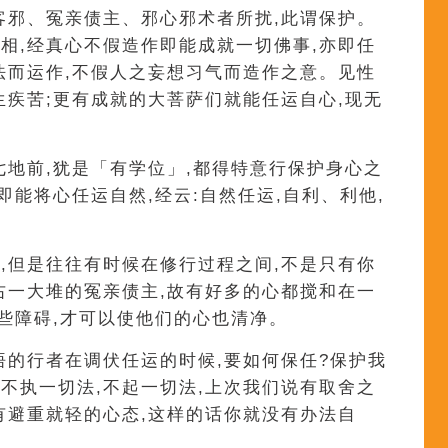
客邪、冤亲债主、邪心邪术者所扰,此谓保护。
相,经真心不假造作即能成就一切佛事,亦即任
法而运作,不假人之妄想习气而造作之意。见性
生疾苦;更有成就的大菩萨们就能任运自心,现无
七地前,犹是「有学位」,都得特意行保护身心之
即能将心任运自然,经云:自然任运,自利、利他,
,但是往往有时候在修行过程之间,不是只有你
右一大堆的冤亲债主,故有好多的心都搅和在一
这些障碍,才可以使他们的心也清净。
悟的行者在调伏任运的时候,要如何保任?保护我
不执一切法,不起一切法,上次我们说有取舍之
有避重就轻的心态,这样的话你就没有办法自