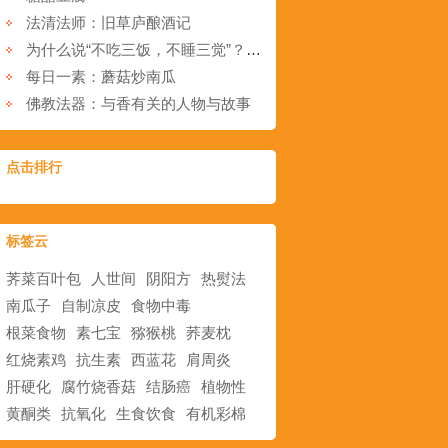
法清法师：旧草庐酿酒记
为什么说“不吃三饭，不睡三觉”？伏天到了，我们来了解一下，让素食生活更健康！
每日一素：蘑菇炒南瓜
佛教法器：与香有关的人物与故事
点击排行
标签云
荠菜百叶包
人世间
阴阳方
热熨法
南瓜子
自制凉皮
食物中毒
根菜食物
素七宝
猕猴桃
荞麦枕
红烧素鸡
抗生素
西蓝花
肩周炎
肝硬化
腐竹烧香菇
结肠癌
植物性
黄酮类
抗氧化
生食饮食
有机彩棉