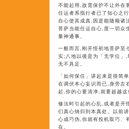
不能起用,故需保护不让外在
任运者系指行者已了知心之行
自心使其成真,因是能随顺诸
菩萨当能任运自心,度一切众
量神通事。
一般而言,刚开悟初地菩萨至
实;八地以後是为「无学位」,
无不具足。
「如何保任」讲起来是很简单
在调伏本心妄识而已,身旁左
起,你的心要清净,就要超越
修法时引起的心乱,或者是开
们真心纳归到本真处。以前讲
心成巧伪,你就有投机取巧、
在。