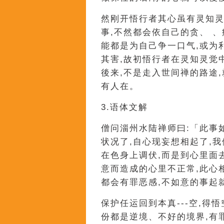
然刚开悟行者其心虽有灵知灵
事,不然都会依自己的贪、 
能都是为自己争一口气,或为
其害,故初悟行者在灵知灵觉
後来,不是走入世间禅的路途
有人在。
3.语体文解
僧问淄州水陆禅师曰:「此事
状况了,自心现妄想相起了,
在色身上调伏,而是到心里面
意而造成的心里不正常,此心
都会有罪恶感,不如意的事起
保护任运回到本真---空,得
份都是逆境、不好的境界,有