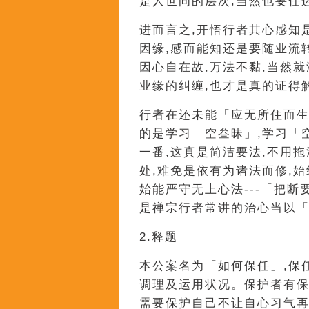
是人世间的层次,当然也要任
进而言之,开悟行者其心感知
因缘,感而能知还是要随业流
因心自在故,万法不黏,当然
业缘的纠缠,也才是真的证得
行者在还未能「应无所住而生
的是学习「空叁昧」,学习「
一番,这真是简洁要法,不用
处,难免是依有为诸法而修,
始能严守无上心法---「把断
是禅宗行者常讲的治心当以「
2.释题
本公案名为「如何保任」,保
调理及运用状况。保护者有保
需要保护自己不让自心习气再