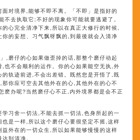
何面对境界,能够不即不离。「不即」是指好的
要能不去执取它;不好的现象你可能就要逃避了。
你的心完全清净下来,所以在真正大修行的时候,
让你的妄想、习气飘呀飘的,到最後就会入清净
」,磨仔的心如果做歪掉的话,那整个磨仔动起
滑,也不会顺利的运作。你的心如果能空无执,外
心的轨迹前进,不会出差错。既然您是开悟了,既
,那你应可空去其他外在的心,其他外在的心不
那怎麽办呢?当然磨仔心不正,内外境界都是会不正
要学习舍一切法,不能去抓一切法,色身所起的一
相也是一样,所以这个磨仔心要很坚定不摇,这样
利益外在的一切众生,所以如果能够慢慢的这样
慢达到清净。