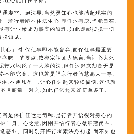
运,让心能自在不黏。
是通虚空、遍法界,当然灵知心也能感超现实的
转。若行者能不住法生心,即任运有成,当能自在,
就没有让业缘成为事实的道理,如此即能摆脱一切
解脱知见。
其心」时,保任事即不能舍弃,而保任事最重要
空叁昧」的要点,依禅宗祖师大德言,当让心大死
拖泥带水地说了一大堆的法,但任运起来却毫无是
始终不能究竟。这也就是禅宗行者智慧高人一等,
要津,不通凡圣」,让心任运起来轻松愉快,这也就
不通商量」对之,如此任运起来就简单多了。
任者是保护任运之简称,是行者开悟後对身心的
护自身、心之意,因刚开悟行者心微细惑尚在,
造恶业。同时刚开悟行者素法身初起,尚不知也