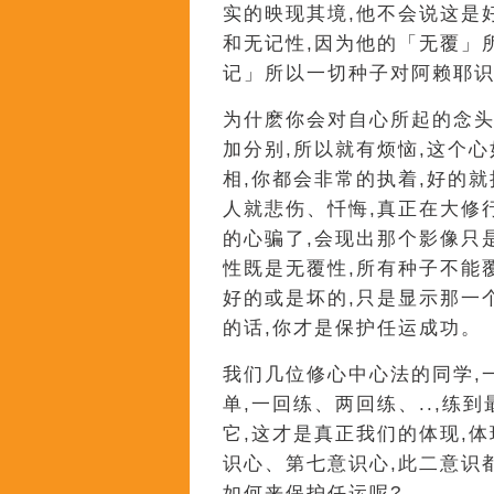
实的映现其境,他不会说这是
和无记性,因为他的「无覆」
记」所以一切种子对阿赖耶
为什麽你会对自心所起的念头
加分别,所以就有烦恼,这个
相,你都会非常的执着,好的就
人就悲伤、忏悔,真正在大修
的心骗了,会现出那个影像只
性既是无覆性,所有种子不能
好的或是坏的,只是显示那一
的话,你才是保护任运成功。
我们几位修心中心法的同学,
单,一回练、两回练、..,练
它,这才是真正我们的体现,
识心、第七意识心,此二意识
如何来保护任运呢?