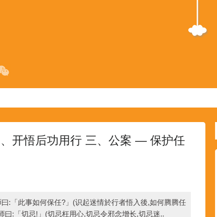
、开悟后功用行 三、公案 — 保护任
师曰:「此事如何保任?」(识起迷情於行者悟入後,如何腾腾任
师曰:「切忌!」(切忌枉用心,切忌令邪念增长,切忌迷..