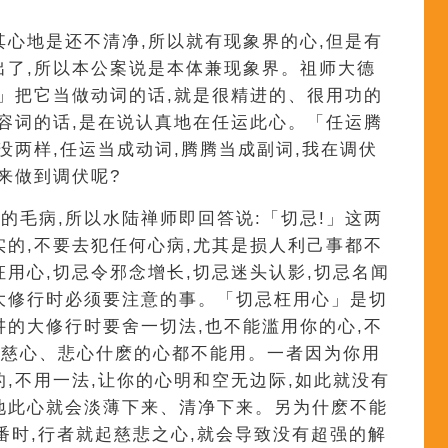
其心地是还不清净,所以就有现象界的心,但是有
出了,所以本公案说是本体兼现象界。祖师大德
腾」把它当做动词的话,就是很精进的、很用功的
形容词的话,是在说认真地在任运此心。「任运腾
没两样,任运当成动词,腾腾当成副词,我在调伏
来做到调伏呢?
的毛病,所以水陆禅师即回答说:「切忌!」这两
实的,不要去犯任何心病,尤其是损人利己事都不
枉用心,切忌令邪念增长,切忌迷头认影,切忌名闻
大修行时必须要注意的事。「切忌枉用心」是切
讲的大修行时要舍一切法,也不能滥用你的心,不
是慈心、悲心什麽的心都不能用。一者因为你用
的,不用一法,让你的心明和空无边际,如此就没有
地此心就会淡薄下来、清净下来。另为什麽不能
番时,行者就起慈悲之心,就会导致没有超强的解