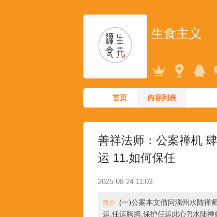
生食主义
首页
内容列表
善祥法师：公案禅机 肆
运 11.如何保任
2025-08-24 11:03
(一)公案本文僧问淄州水陆禅
简介
运,任运腾腾,保护任运此心?)水陆禅