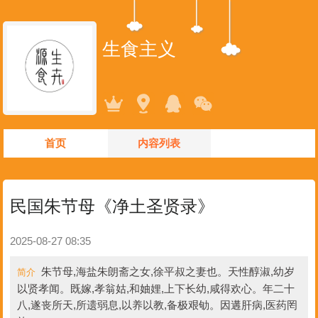
生食主义
首页
内容列表
民国朱节母《净土圣贤录》
2025-08-27 08:35
朱节母,海盐朱朗斋之女,徐平叔之妻也。天性醇淑,幼岁
简介
以贤孝闻。既嫁,孝翁姑,和妯娌,上下长幼,咸得欢心。年二十
八,遂丧所天,所遗弱息,以养以教,备极艰劬。因遘肝病,医药罔