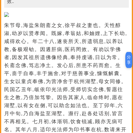
效..
朱节母,海盐朱朗斋之女,徐平叔之妻也。天性醇
淑,幼岁以贤孝闻。既嫁,孝翁姑,和妯娌,上下长幼,
咸得欢心。年二十八,遂丧所天,所遗弱息,以养以
教,备极艰劬。因遘肝病,医药罔效。有劝以学佛
者,因发其祖所遗佛像经典,奉持虔诵,日以为常。
分
享
长斋念佛,笃志净土。发心后,所患不药而愈。生
平,啬于自奉,丰于施舍,对于慈善事业,慷慨解囊。
生女以童贞奉佛,为营净舍于杭州湖墅,母女同修。
民国乙丑年,皈依印光法师,受师切实念佛,誓愿往
生之教,乃倍加笃挚。因告其家人,临命终时,愿在
湖墅,以有女在侧,可以助念如法也。至丁卯年,六
月中旬,乃自海盐至湖墅。濒行,赴各处话别,皆言
不再相见。七月初,体渐弱,饮食锐减,顾亦无病可
名。其年八月,适印光法师为印书事在杭,数请来开