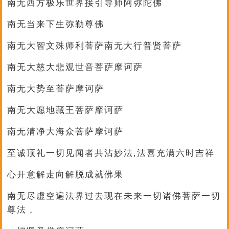
南无西方极乐世界接引导师阿弥陀佛
南无当来下生弥勒尊佛
南无大智文殊师利菩萨南无大行普贤菩萨
南无大慈大悲观世音菩萨摩诃萨
南无大势至菩萨摩诃萨
南无大愿地藏王菩萨摩诃萨
南无清净大海众菩萨摩诃萨
至诚顶礼一切见闻者共沾妙法,法喜充满六时吉祥
心开意解走向解脱成就佛果
南无尽虚空遍法界过去现在未来一切诸佛菩萨一切
尊法，