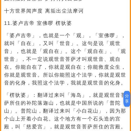
十方世界闻声度 离垢出尘法摩诃
11.婆卢吉帝 室佛啰 楞驮婆
「婆卢吉帝」，也就是一个「观」，「室佛啰」，
就叫「自在」，又叫「世音」。这句是说「观世
音」，也就是「观自在」。这个「观自在」、「观
世音」，不一定说观世音菩萨才叫观世音、观自
在。你能自在了，你就是观自在；你能救度众生，
你就是观世音。所以你能照这个法学，你就是观世
音的化身，我照这个法学，我就是观世音的化身。
「楞驮婆」：翻译过来叫「海岛」，就是观世音菩
分
享
萨所住的补陀落迦山，也就是中国所说的「普陀
山」。普陀山，翻译过来叫「小白花山」，因为那
个山上开着小白花。这个地方有一个石头造的宫
殿，叫「慈爱宫」，就是观世音菩萨所住的宫殿。