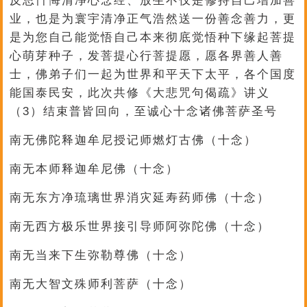
反思忏悔清净心念经、放生不仅是修持自己增加善
业，也是为寰宇清净正气浩然送一份善念善力，更
是为您自己能觉悟自己本来彻底觉悟种下缘起菩提
心萌芽种子，发菩提心行菩提愿，愿各界善人善
士，佛弟子们一起为世界和平天下太平，各个国度
能国泰民安，此次共修《大悲咒句偈疏》讲义
（3）结束普皆回向，至诚心十念诸佛菩萨圣号
南无佛陀释迦牟尼授记师燃灯古佛（十念）
南无本师释迦牟尼佛（十念）
南无东方净琉璃世界消灾延寿药师佛（十念）
南无西方极乐世界接引导师阿弥陀佛（十念）
南无当来下生弥勒尊佛（十念）
南无大智文殊师利菩萨（十念）