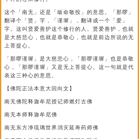
这个「南无」还是「皈命敬投」的意思。「那啰」
翻译个「贤」字，「谨墀」，翻译成一个「爱」
字。这叫贤爱善护这个修行的人。贤爱善护，也就
是大慈悲心，也就是恭敬心，也就是前边所说的无
上菩提心。
「那啰谨墀」是大慈悲心，「那啰谨墀」也是恭敬
心，「那啰谨墀」又是无上菩提心。这一句就是代
表这三种心的意思。
【佛陀正法本意大回向文】
南无佛陀释迦牟尼授记师燃灯古佛
南无本师释迦牟尼佛
南无东方净琉璃世界消灾延寿药师佛