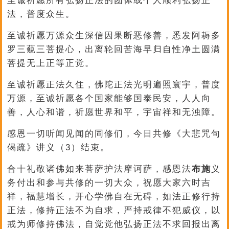
至诚祈愿所有弘扬正法的团体或个人顺利弘扬正
法，普度众生。
至诚祈愿万源众生深信因果断恶修善，悉发阿耨多
罗三藐三菩提心，出离轮回苦海早归自性净土圆满
菩提无上正等正觉。
至诚祈愿正法久住，佛陀正法光明遍照寰宇，普度
万源，至诚祈愿各个国家能够国泰民安，人人向
善，人心和谐，祈愿世界和平，宇宙祥和无浊障。
感恩一切听闻见闻的同修们，今日共修《大悲咒句
偈疏》讲义（3）结束。
合十礼敬诸佛如来菩萨护法摩诃萨，感恩法
布施
义
务付出和参与共修的一切大众，祝愿大家六时吉
祥，福慧增长，开心学佛自在无碍，如法正修行持
正法，修持正法不为自求，严持戒律不犯威仪，以
戒为师修持佛法，自觉觉他弘扬正法不求回报出离