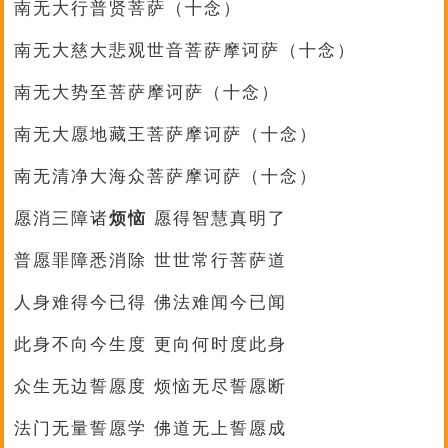
南无大行普贤菩萨（十念）
南无大慈大悲观世音菩萨摩诃萨（十念）
南无大势至菩萨摩诃萨（十念）
南无大愿地藏王菩萨摩诃萨（十念）
南无清净大海众菩萨摩诃萨（十念）
愿消三障诸
烦恼
愿得智慧真明了
普愿罪障悉消除 世世常行菩萨道
人身难得今已得 佛法难闻今已闻
此身不向今生度 更向何时度此身
众生无边誓愿度 烦恼无尽誓愿断
法门无量誓愿学 佛道无上誓愿成