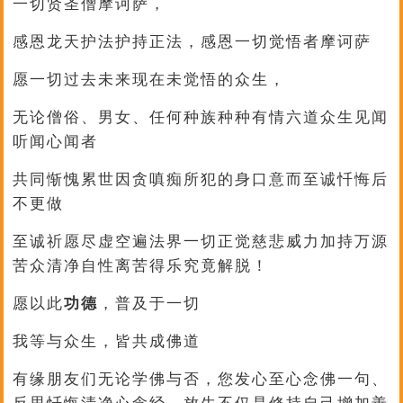
一切贤圣僧摩诃萨，
感恩龙天护法护持正法，感恩一切觉悟者摩诃萨
愿一切过去未来现在未觉悟的众生，
无论僧俗、男女、任何种族种种有情六道众生见闻
听闻心闻者
共同惭愧累世因贪嗔痴所犯的身口意而至诚忏悔后
不更做
至诚祈愿尽虚空遍法界一切正觉慈悲威力加持万源
苦众清净自性离苦得乐究竟解脱！
愿以此
功德
，普及于一切
我等与众生，皆共成佛道
有缘朋友们无论学佛与否，您发心至心念佛一句、