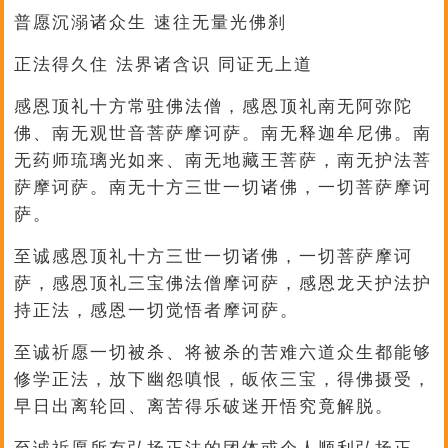
普愿沉溺诸众生 速往无量光佛刹
正法得久住 法界诸含识 同证无上道
感恩顶礼十方常驻佛法僧，感恩顶礼南无阿弥陀
佛、南无观世音菩萨摩诃萨。南无释迦牟尼佛。南
无药师琉璃光如来、南无地藏王菩萨，南无护法菩
萨摩诃萨。南无十方三世一切诸佛，一切菩萨摩诃
萨。
至诚感恩顶礼十方三世一切诸佛，一切菩萨摩诃
萨，感恩顶礼三宝佛法僧摩诃萨，感恩龙天护法护
持正法，感恩一切觉悟者摩诃萨。
至诚祈愿一切被杀、将被杀的苦难六道众生都能够
修学正法，放下幽怨嗔恨，皈依三宝，得佛摄受，
早日出离轮回、离苦得乐破迷开悟究竟解脱。