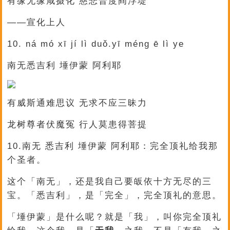
有缘无缘咸摄化 慈悲普度阎浮堤
——宣化上人
10. ná mó xī jí lì duǒ.yī méng ē lì ye
南无悉吉利 埵伊蒙 阿利耶
有威斯通难思议 无求不应三昧力
龙树尊者伏魔冤 行人莫患得菩提
10.南无 悉吉利 埵伊蒙 阿利耶：完全顶礼给我那
个圣者。
这个「南无」，还是我自己要皈依十方无尽的三
宝。「悉吉利」，是「完全」，完全顶礼的意思。
「埵伊蒙」是什么呢？就是「我」，叫你完全顶礼