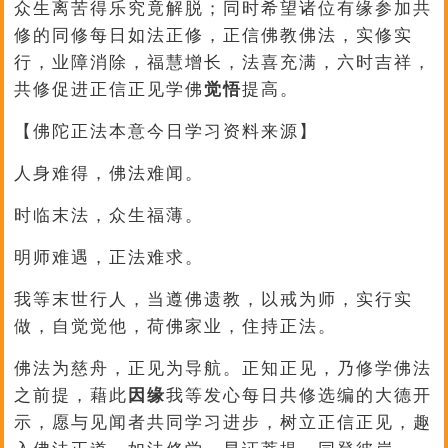
众生离苦得乐究竟解脱；同时希望诸位有缘参加共
修的同修每日如法正修，正信佛教佛法，实修实
行，业障消除，福慧增长，法喜充满，六时吉祥，
共修促进正信正见学佛
觉悟
提高。
【佛陀正法本意今日学习资料来源】
人身难得，佛法难闻。
时临末法，众生福薄。
明师难遇，正法难求。
我等末世行人，当遵佛遗教，以戒为师，实行实
做，自觉觉他，荷佛家业，住持正法。
佛法为慈舟，正见为导航。正知正见，乃修学佛法
之前提，藉此
因缘
我等发心每日共修选编的大德开
示，愿与见闻者共同学习进步，树立正信正见，趣