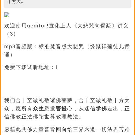
十方大..
欢迎使用ueditor!宣化上人《大悲咒句偈疏》讲义
（3）
mp3音频版：标准梵音版大悲咒（缘聚禅莲徒儿背
诵）
免费下载试听地址：l
我们合十至诚礼敬诸佛菩萨，合十至诚礼敬十方大
众，愿所有
众生
悉发
菩提
心，从迷信
学佛
走出，正
信佛教正法佛陀世尊教理教法。
愿籍此共修力量普皆
回向
给三界六道一切法界苦难