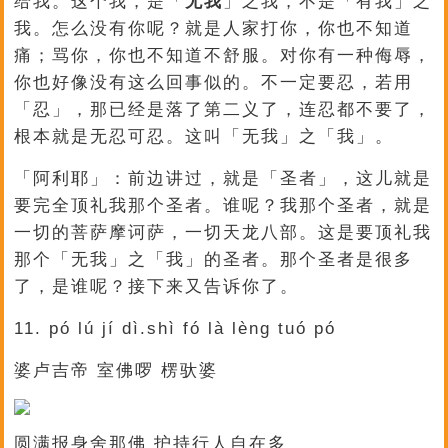
给我。这个我，是「
无我
」之我，不是「有我」之
我。怎么没有你呢？就是人家打你，你也不知道
痛；骂你，你也不知道不舒服。对你有一种侮辱，
你也好像没有这么回事似的。不一定要忍，若用
「忍」，那已经是落了第二义了，连忍都不要了，
根本就是无忍可忍。这叫「无我」之「我」。
「阿利耶」：前边讲过，就是「圣者」，这儿就是
要完全顶礼我那个圣者。谁呢？我那个圣者，就是
一切的菩萨摩诃萨，一切天龙八部。这是要顶礼我
那个「无我」之「我」的圣者。那个圣者是很多
了，是谁呢？接下来又告诉你了。
11. pó lú jí dì.shì fó là lèng tuó pó
婆卢吉帝 室佛啰 楞驮婆
圆满报身舍那佛 护持行人自在多