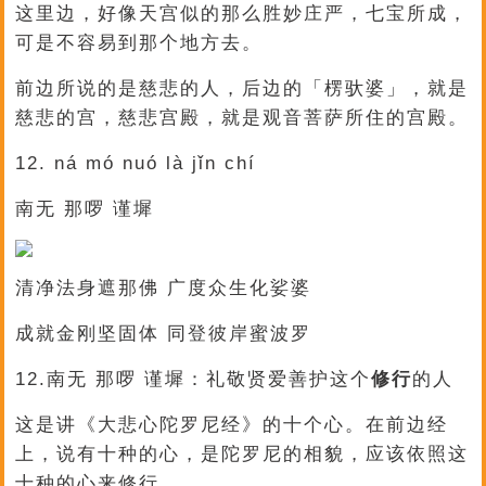
这里边，好像天宫似的那么胜妙庄严，七宝所成，
可是不容易到那个地方去。
前边所说的是慈悲的人，后边的「楞驮婆」，就是
慈悲的宫，慈悲宫殿，就是观音菩萨所住的宫殿。
12. ná mó nuó là jǐn chí
南无 那啰 谨墀
清净法身遮那佛 广度众生化娑婆
成就金刚坚固体 同登彼岸蜜波罗
12.南无 那啰 谨墀：礼敬贤爱善护这个
修行
的人
这是讲《大悲心陀罗尼经》的十个心。在前边经
上，说有十种的心，是陀罗尼的相貌，应该依照这
十种的心来修行。