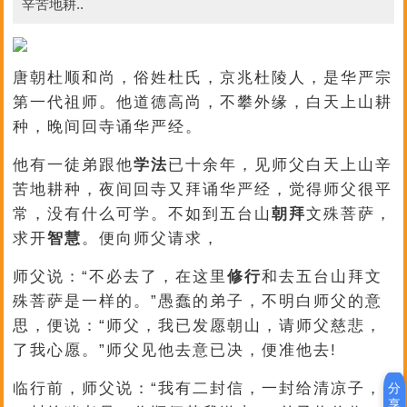
辛苦地耕..
唐朝杜顺和尚，俗姓杜氏，京兆杜陵人，是华严宗
第一代祖师。他道德高尚，不攀外缘，白天上山耕
种，晚间回寺诵华严经。
他有一徒弟跟他
学法
已十余年，见师父白天上山辛
苦地耕种，夜间回寺又拜诵华严经，觉得师父很平
常，没有什么可学。不如到五台山
朝拜
文殊菩萨，
求开
智慧
。便向师父请求，
师父说：“不必去了，在这里
修行
和去五台山拜文
殊菩萨是一样的。”愚蠢的弟子，不明白师父的意
思，便说：“师父，我已发愿朝山，请师父慈悲，
了我心愿。”师父见他去意已决，便准他去!
临行前，师父说：“我有二封信，一封给清凉子，
分
享