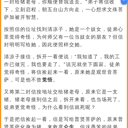
一封给猪老母，你顺便替我送去。”弟子将信收
下，立刻启程，朝五台山方向走，一心想求文殊菩
萨加被开智慧。
按照信的位址找到清凉子，她是一个妓女，徒弟心
里觉得奇怪，为何师父有一位当妓女的朋友？但信
封明明写给她，因此便照样交她。
清凉子接信，拆开一看便说：“我知道了，我的工
作已做完，我也要走了。”说完就坐下圆寂。徒弟
觉得奇怪，将信捡起来一看，原来她是观世音菩
萨，可是他不曾
觉悟
。
又将第二封信按地址交给猪老母，原来它是一支
猪。猪老母接到信之后，拆开来看，也当场死了。
徒弟更觉奇怪，为什么看到信就死呢？
于是把信捡起一看，信是写给普贤菩萨的，原来普
贤菩萨化身为猪，来救度
众生
。但这愚笨的徒弟，