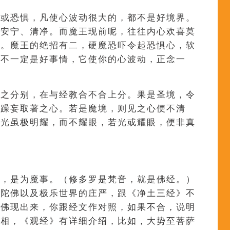
喜或恐惧，凡使心波动很大的，都不是好境界。
常安宁、清净。而魔王现前呢，往往内心欢喜莫
了。魔王的绝招有二，硬魔恐吓令起恐惧心，软
喜不一定是好事情，它使你的心波动，正念一
境之分别，在与经教合不合上分。果是圣境，令
无躁妄取著之心。若是魔境，则见之心便不清
佛光虽极明耀，而不耀眼，若光或耀眼，便非真
者，是为魔事。（修多罗是梵音，就是佛经。）
弥陀佛以及极乐世界的庄严，跟《净土三经》不
陀佛现出来，你跟经文作对照，如果不合，说明
身相，《观经》有详细介绍，比如，大势至菩萨