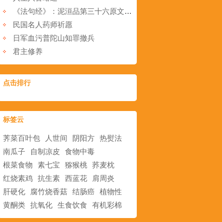
《法句经》：泥洹品第三十六原文和白话译文
民国名人药师祈愿
日军血污普陀山知罪撤兵
君主修养
点击排行
标签云
荠菜百叶包
人世间
阴阳方
热熨法
南瓜子
自制凉皮
食物中毒
根菜食物
素七宝
猕猴桃
荞麦枕
红烧素鸡
抗生素
西蓝花
肩周炎
肝硬化
腐竹烧香菇
结肠癌
植物性
黄酮类
抗氧化
生食饮食
有机彩棉