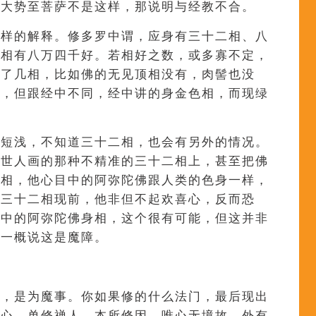
的大势至菩萨不是这样，那说明与经教不合。
这样的解释。修多罗中谓，应身有三十二相、八
，相有八万四千好。若相好之数，或多寡不定，
缺了几相，比如佛的无见顶相没有，肉髻也没
数，但跟经中不同，经中讲的身金色相，而现绿
识短浅，不知道三十二相，也会有另外的情况。
在世人画的那种不精准的三十二相上，甚至把佛
的相，他心目中的阿弥陀佛跟人类的色身一样，
是三十二相现前，他非但不起欢喜心，反而恐
像中的阿弥陀佛身相，这个很有可能，但这并非
能一概说这是魔障。
者，是为魔事。你如果修的什么法门，最后现出
小心。单修禅人，本所修因，唯心无境故，外有