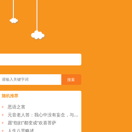
随机推荐
恶语之害
元音老人答：我心中没有妄念，与西方净土有什么两样？
愿“怨妇”都变成“欢喜菩萨
人生八苦略述