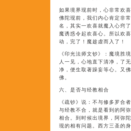
如果境界现前时，心非常欢
佛陀现前，我们内心肯定非
名，其实一欢喜就魔入心窍
魔诱惑令起欢喜心。所以欢
动，完了！魔趁虚而入了！
《印光法师文钞》：魔境胜
人一见，心地直下清净，了
净，便生取著躁妄等心。又
佛。
六、是否与经教相合
《疏钞》说：不与修多罗合
与经教不合，就是看到的阿
相合。到时候出境界，阿弥
现的相有问题。西方三圣的