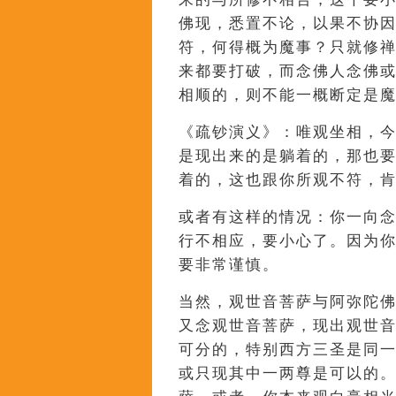
佛现，悉置不论，以果不协
符，何得概为魔事？只就修
来都要打破，而念佛人念佛
相顺的，则不能一概断定是
《疏钞演义》：唯观坐相，
是现出来的是躺着的，那也
着的，这也跟你所观不符，
或者有这样的情况：你一向
行不相应，要小心了。因为
要非常谨慎。
当然，观世音菩萨与阿弥陀
又念观世音菩萨，现出观世
可分的，特别西方三圣是同
或只现其中一两尊是可以的