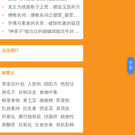
龙王为感激救子之恩，赠送玉笈药方
佛教名词：佛教名词之摄受_摄受是什么意思_佛教摄受解释
学佛与素食的关系：破除吃素的疑惑
“神算子”指点过的婚姻就能百年好合吗？
点击排行
分
享
标签云
荠菜百叶包
人世间
阴阳方
热熨法
南瓜子
自制凉皮
食物中毒
根菜食物
素七宝
猕猴桃
荞麦枕
红烧素鸡
抗生素
西蓝花
肩周炎
肝硬化
腐竹烧香菇
结肠癌
植物性
黄酮类
抗氧化
生食饮食
有机彩棉