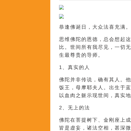
恭逢佛诞日，大众法喜充满
思维佛陀的恩德，总会想起
比。世间所有我尽见，一切
生最尊贵的导师。
1、真实的人
佛陀并非传说，确有其人。
饭王，母摩耶夫人。出生于
以血肉之躯示现世间，真实
2、无上的法
佛陀在菩提树下、金刚座上
皆是虚妄，诸法空相，甚深