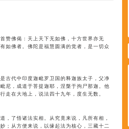
。
这首赞佛偈：天上天下无如佛，十方世界亦无
无有如佛者。佛陀是福慧圆满的觉者，是一切众
他是古代中印度迦毗罗卫国的释迦族太子，父净
蓝毗尼，成道于菩提迦耶，涅槃于拘尸那迦。他
地行走在大地上，说法四十九年，度生无数。
成道，了悟诸法实相。从究竟来说，凡所有相，
微妙；从方便来说，以缘起法为核心，三藏十二