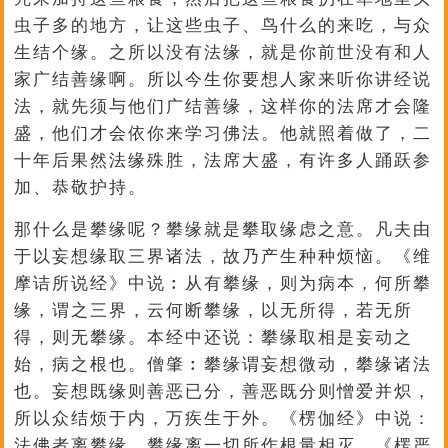
虫子多的地方，让这些虫子、鸟什么的来吃，与众
生结个缘。之所以没有法缘，就是你前世没有和人
家广结善缘啊。所以今生你要想人家来听你讲经说
法，就先须与他们广结善缘，这样你的法席才会隆
盛，他们才会依你来学习佛法。他就照着做了，二
十年后果然法缘殊胜，法席大盛，有许多人踊跃参
加、恭敬护持。
那什么是攀缘呢？攀缘就是攀取缘虑之意。凡夫由
于以妄想缘取三界诸法，故乃产生种种烦恼。《维
摩诘所说经》中说︰从有攀缘，则为病本，何所攀
缘，谓之三界，云何断攀缘，以无所得，若无所
得，则无攀缘。本经中还说：攀缘取相是妄动之
始，病之根也。僧肇︰攀缘谓妄想微动，攀缘诸法
也。妄想既缘则善恶已分，善恶既分则憎爱并炽，
所以众结烦于内，万疾生于外。《楞伽经》中说：
法佛者离攀缘，攀缘离一切所作根量相灭。《楞严