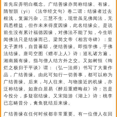
首先应弄明白概念。广结善缘亦简称结缘、有缘。
隋智顗（yi）《法华经文句》卷二谓：结缘者过去
根浅，复漏污杂，三慧不生，现世虽见佛闻法，无
四悉檀益，但作未来得度因缘，此名结缘众。是说
前生没有累计福德因缘，对佛法不能了知，今生听
闻佛法只是结缘而已。梁简文帝《相宫寺碑》：皇
太子萧纬，自昔蕃邸，便结善缘。即指学佛，于佛
法结缘。唐司空图《赠岑上人》诗：巡礼诸方遍，
湘南频有缘。指与僧人结方外之交。又如树恒《绚
烂之极归于平谈》谓：（弘一法师）书写了大量作
品，广结善缘。由此可知行一切善事，都可以称为
广结善缘。后来，与人往来、与物接近的机缘，亦
泛称结缘。如唐白居易《醉后重赠晦叔》诗：岂是
今投分，多疑宿结缘。又宋陆游《湖上》诗：桃李
已忘畴昔分，禽鱼犹结后来缘。
广结善缘在任何时候都非常重要。有一位僧人在回