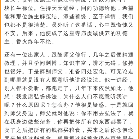
块长生禄位。住持天天诵经，回向功德给他，希望
能和那位施主解冤结、添些善缘，至于详情，我们
也都不是很清楚。员外听了这番话，心中既惭愧又
不安。后来，他便成了这座寺庙虔诚供养的功德
主，香火终年不绝。
还有一位出家人，跟随师父修行，几年之后便精通
教理，并且学问渊博，知识丰富，辨才无碍，修持
也很好。于是辞别师父，准备四处宏化。可无论走
到哪里就是没有人愿意听他讲经说法。他一讲经，
别人都不爱听，都跑走了。几年下来依然如此，他
想：我发愿弘扬佛法，为什么人们不愿意听我讲
呢？什么原因呢？怎么办？他很是疑惑。于是就回
到师父身边，师父就对他说：你不用去弘法了，就
在我身边做些杂务，你再把你所有的东西都卖了，
卖了之后把所有的钱都买粮食，买来之后你念佛念
咒来加持这些粮食，然后把这些粮食扔在草地里头