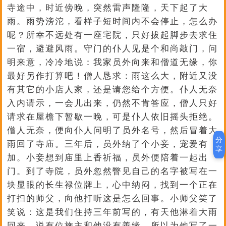
寺途中，时近傍晚，突然雷声隆隆，天下起了大
雨。雨势滂沱，看样子短时间内不会停止，怎么办
呢？所幸不远处有一座宅院，只好拔起脚步去求住
一宿，避避风雨。守门的仆人见是个和尚敲门，问
明来意，冷冷地说：我家员外向来和僧道无缘，你
最好另作打算吧！僧人恳求：雨这么大，附近又没
有其它的小店人家，还是请您给个方便。仆人无奈
入内请示，一会儿出来，仍然不肯答应，僧人只好
请求在屋檐下暂歇一晚，可是仆人依旧摇头拒绝。
僧人无奈，便向仆人问明了员外名号，然后冒着大
分
雨回了寺庙。三年后，员外纳了个小妾，宠爱有
享
加。小妾想到庙里上香祈福，员外便陪着一起出
门。到了寺院，员外忽然瞥见自己的名字被写在一
块显眼的长生禄位牌上，心中纳闷，找到一个正在
打扫的师父，向他打听这是怎么回事。小师父笑了
笑说：这是我们住持三年前写的，有天他淋着大雨
回来，说有位施主和他没有善缘，所以为他写了一