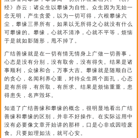
经》亦云：诸众生以攀缘为自性。众生因为无始一
念无明，产生贪爱，以为一切可得，六根攀缘六
尘，攀缘三界所有，如果以无所得之心就没有什么
可攀缘的。攀缘，心就不清净，心就不平等，烦恼
于是就如影随形，甩不掉了。
广结善缘就是在一切有情无情身上广做一切善事，
心态是没有分别，没有取舍，没有得失。结果是诸
事顺利，众缘和合，万事大吉。攀缘就是随顺自己
的贪心，名闻利养心重，对待众生两个面孔，心态
是有所得，有所取，有所求。结果是烦恼重重，患
得患失，名声毁坏。
知道了广结善缘和攀缘的概念，很明显地看出广结
善缘和攀缘的区别，并非不好操作。在实际运用中
没有必要像文章开始讲的那样，口是心非或因噎废
食。只要如理如法，就可心安。