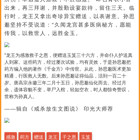
出来，再三拜谢，并殷勤设宴款待，留住三天。临
行时，龙王又拿出奇珍异宝赠送，以表谢意。孙思
邈坚持不受说道：“久闻龙宫甚多医病秘方，愿能
传我，以救世人，远胜金玉。
”龙王为感激救子之恩，便赠送玉笈三十六方，并命仆人护送真
人到家。这些药方，经过屡次试验，均有灵效，于是孙思邈把
药方编入他的著作《千金方》中传世。从此，孙思邈医术更加
精通，行医救人无数。后来孙思邈证得仙品，活到一百二十
岁。唐高宗永徽三年二月十五日，孙思邈仙化而去。经过月
余，遗体容貌不变，举尸入棺，轻如空衣，时人都惊奇赞叹，
世称为孙真人。
——辑自《戒杀放生文图说》 印光大师荐
感激
药方
赠送
龙王
子之恩
玉笈