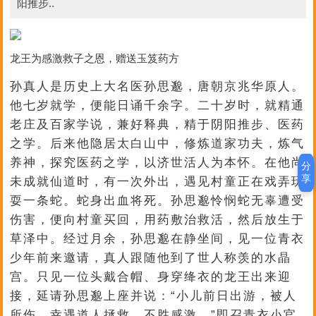
阳推步..
龙王为感激救子之恩，赠送玉笈药方
孙真人是历史上大名医孙思邈，唐朝京兆华原人。
他七岁就学，便能日诵千余字。二十岁时，就精通
老庄及百家学说，兼好释典，精于阴阳推步、医药
之学。后来他隐居太白山中，修炼道家功夫，炼气
养神，探究医药之学，以济世活人为本怀。在他尚
分
享
未成就仙道时，有一次外出，遇见村童正在戏弄玩
耍一条蛇。蛇身出血将死。孙思邈怜悯蛇无辜遭受
伤害，便向村童买回，用药敷治救活，然后放生于
草泽中。经过月余，孙思邈在静坐间，见一位青衣
少年前来邀请，真人跟随他到了世人称羡的水晶
宫。只见一位头戴合帽、身穿绛衣的龙王出来迎
接，延请孙思邈上座并说：“小儿前日出游，被人
所伤，幸遇道人拯救，不胜感激。”即召青衣小官