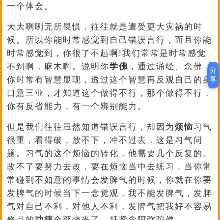
一个体会。
大大咧咧无所畏惧，往往就是遭受更大灾祸的时
候。所以你能时常感觉到自己错误言行，而且你能
时常感觉到，你很了不起啊!我们常常是时常感觉
不到啊，麻木啊。说明你
学佛
，通过诵经、念佛，
分
享
你时常有智慧显现，透过这个智慧再反观自己的身
口意三业，才知道这个做得不行，那个做得不行，
你有反省能力，有一个辨别能力。
但是我们往往虽然知道错误言行，却因为
烦恼
习气
很重，看得破，放不下，冲不过去，这是习气问
题。习气的这个烦恼的转化，他需要几个反复的。
改不了要努力去改，要在烦恼当中去练习，当你常
常碰到不如意的事情会发脾气的时候，你就在你要
发脾气的时候当下一念觉观，我不能发脾气，发脾
气对自己不利，对他人不利，发脾气把我好不容易
修点的
功德
全部烧光了，赶紧念阿弥陀佛。