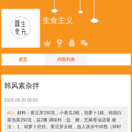
生食主义
首页
内容列表
韩风素杂拌
2025-09-20 05:03
材料：黄豆芽250克，小黄瓜2根，胡萝卜1根、韩国白
简介
菜泡菜250克，蒜2瓣 调味料：盐、糖、芝麻香油适量 做
法： 1、胡萝卜切丝、黄豆芽去根，放入滚水中焯熟（焯时