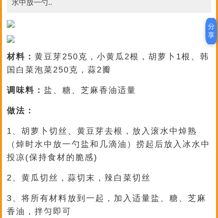
水中放一勺..
分
享
材料：
黄豆芽250克，小黄瓜2根，胡萝卜1根、韩
国白菜泡菜250克，蒜2瓣
调味料：
盐、糖、芝麻香油适量
做法：
1、胡萝卜切丝、黄豆芽去根，放入滚水中焯熟
（焯时水中放一勺盐和几滴油）捞起后放入冰水中
投凉(保持食材的脆感)
2、黄瓜切丝，蒜切末，辣白菜切丝
3、将所有材料放到一起，加入适量盐、糖、芝麻
香油，拌匀即可