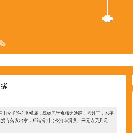
因缘
平山安乐院令遵禅师，翠微无学禅师之法嗣，俗姓王，东平
菩提寺落发出家，后诣滑州（今河南滑县）开元寺受具足