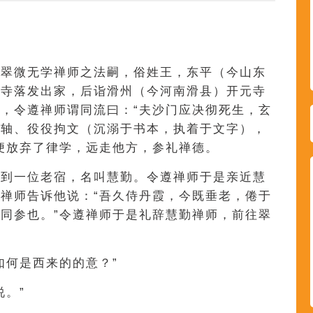
，翠微无学禅师之法嗣，俗姓王，东平（今山东
提寺落发出家，后诣滑州（今河南滑县）开元寺
，令遵禅师谓同流曰：“夫沙门应决彻死生，玄
卷轴、役役拘文（沉溺于书本，执着于文字），
便放弃了律学，远走他方，参礼禅德。
遇到一位老宿，名叫慧勤。令遵禅师于是亲近慧
禅师告诉他说：“吾久侍丹霞，今既垂老，倦于
同参也。”令遵禅师于是礼辞慧勤禅师，前往翠
如何是西来的的意？”
说。”