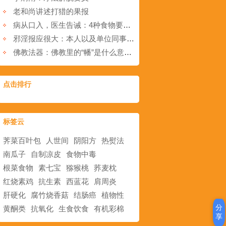
老和尚讲述打猎的果报
病从口入，医生告诫：4种食物要少吃，容易致癌！
邪淫报应很大：本人以及单位同事身上发生的真实事情
佛教法器：佛教里的“幡”是什么意思？
点击排行
标签云
荠菜百叶包
人世间
阴阳方
热熨法
南瓜子
自制凉皮
食物中毒
根菜食物
素七宝
猕猴桃
荞麦枕
红烧素鸡
抗生素
西蓝花
肩周炎
肝硬化
腐竹烧香菇
结肠癌
植物性
分
黄酮类
抗氧化
生食饮食
有机彩棉
享