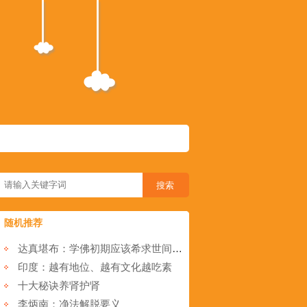
随机推荐
达真堪布：学佛初期应该希求世间福德吗
印度：越有地位、越有文化越吃素
十大秘诀养肾护肾
李炳南：净法解脱要义