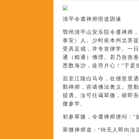
清平令遵禅师悟道因缘
鄂州清平山安乐院令遵禅师
泰安）人。少时依本州北菩
受具足戒，并专攻律学。一日
通（精通）佛理。若乃孜孜
悉数海沙，徒劳片心！”于是
后至江陵白马寺，在僧堂里
勤禅师，咨请佛法奥义。慧勤
提诱。汝可往谒翠微，彼即吾
微参学。
初参翠微，令遵禅师便问：“
翠微禅师道：“待无人即向汝