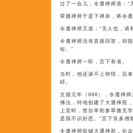
过了一会儿，令遵禅师道：“
翠微禅师于是下禅床，将令
令遵禅师又道：“无人也，请
令遵禅师没有直接回答，却指
短。”
令遵禅师一听，言下有省。
当时，他还谈不上彻悟，后
碍。
文德元年（888），令遵禅
佛法，特地创建了大通禅苑
上堂时，曾自举初参翠微无学
是我不识好恶。”言下良多感
令遵禅师驻锡大通禅苑，化