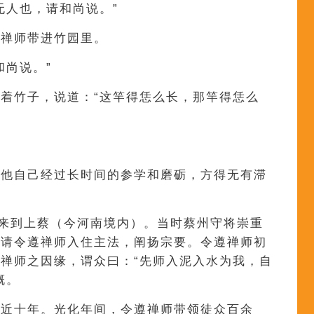
无人也，请和尚说。”
遵禅师带进竹园里。
和尚说。”
着竹子，说道：“这竿得恁么长，那竿得恁么
来他自己经过长时间的参学和磨砺，方得无有滞
师来到上蔡（今河南境内）。当时蔡州守将崇重
，请令遵禅师入住主法，阐扬宗要。令遵禅师初
禅师之因缘，谓众曰：“先师入泥入水为我，自
慨。
众近十年。光化年间，令遵禅师带领徒众百余