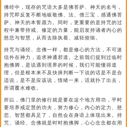
佛经中，现存的咒语大多是佛菩萨、神天的名号，
持咒即反复不断地皈敬佛、法、僧三宝，感通佛菩
萨、神天的本誓愿力。同时，更重要的是持咒的过
程中兼带持戒、修定的力量，能启发持诵者内心的
慈悲与智慧，从而去除执着、减轻烦恼。
持咒与诵经、念佛一样，都是修心的方法，不可迷
信外在神力，追求神通邪道。之前我们提到过临时
抱佛脚，是说遇到境界的时候，我们可能懂得道
理，但是根本来不及抉择判断一下说的话是不是合
适说，是不是应该说，情绪一来，话就扑了出去，
所谓覆水难收。
所以，佛门里的修行就是要在这个地方用功，平时
要培养戒定慧的功夫，努力修心，内心的定力、慈
悲、智慧都具足了，自然会在身语上体现出来。持
咒、诵经、念佛就是时时抱佛脚，心心念念都在用