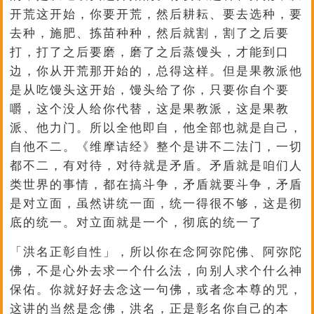
开荒这开始，你要开荒，然后耕耘、要去选种，要
去种，施肥、拣苗种种，然后就割，割了之后要
打，打了之后要磨，磨了之后蒸馒头，才能到口
边，你从开荒那开始的，总得这样。但是果教派他
是从吃馒头这开始，馒头给了你，只要你自个要
嚼，这个没人给你代替，这是果教派，这是果教
派、他力门。所以全他即自，他全部也就是自己，
自他不二。《维摩诘经》整个是讲不二法门，一切
都不二，有对待，对待就是矛盾。矛盾就是咱们人
类世界的事情，都在搞斗争，矛盾就要斗争，矛盾
是对立面，虽然讲统一面，统一得很不够，这是彻
底的统一。对立面就是一个，彻底的统一了
「洪名正彰自性」，所以你在念阿弥陀佛、阿弥陀
佛，不是心外去求一个什么法，向别人求个什么神
保佑。你就好好去念这一句佛，或者念本尊的咒，
这讲的当然是念佛，洪名，正是彰名你自己的本