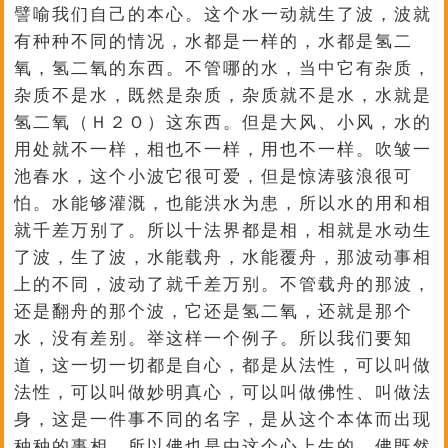
譬喻我们自己的本心。这个水一动就生了波，波就
有种种不同的情况，水都是一样的，水都是氢二
氧，氢二氧的东西。不管哪的水，当中它有杂质，
杂质不是水，既然是杂质，杂质就不是水，水就是
氢二氧（Ｈ２Ｏ）这东西。但是大风、小风，水的
用处就不一样，相也不一样，用也不一样。吹皱一
池春水，这个小波它很可爱，但是惊涛骇浪很可
怕。水能够灌溉，也能洪水为患，所以水的用和相
就千差万别了。所以十法界都是相，相就是水动生
了波，生了波，水能载舟，水能覆舟，那波动事相
上的不同，波动了就千差万别。不管载舟的那波，
还是翻舟的那个波，它还是氢二氧，还就是那个
水，没有差别。举这样一个例子。所以我们要知
道，这一切一切都是自心，都是从法性，可以叫做
法性，可以叫做妙明真心，可以叫做佛性、叫做法
身，这是一件事不同的名字，是从这个本体而出现
种种的事相。所以佛也是由这个心上生的，佛既然