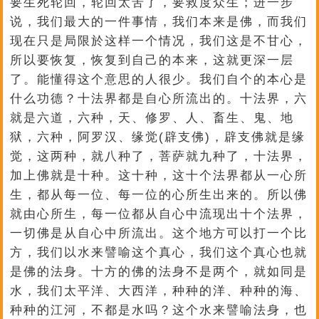
要生死轮回，轮回太苦了，要救度众生；进一步
说，我们最大的一件事情，我们本来是佛，而我们
现在只是局限於这样一个情况，我们这是不甘心，
所以要恢复，恢复到自己的本来，这就更深一层
了。能懂得这个意思的人很少。我们自个的本心是
什么功德？十法界都是自心所流出的。十法界，六
就是六道，六种，天、修罗、人、畜生、鬼、地
狱，六种，阿罗汉、缘觉(辟支佛)，辟支佛就是缘
觉，这两种，就八种了，菩萨就九种了，十法界，
加上佛就是十种。这十种，这十个法界都从一心所
生，都从每一位、每一位的心所生出来的。所以佛
就由心所生，每一位都从自心中流现出十个法界，
一切佛是从自心中所流出。这个地方可以打一个比
方，我们以水来譬喻这个真心，我们这个真心也就
是佛的法身。十方的佛的法身不是两个，就如同是
水，我们太平洋、大西洋，种种的洋、种种的海、
种种的江河，不都是水吗？这个水来譬喻法身，也