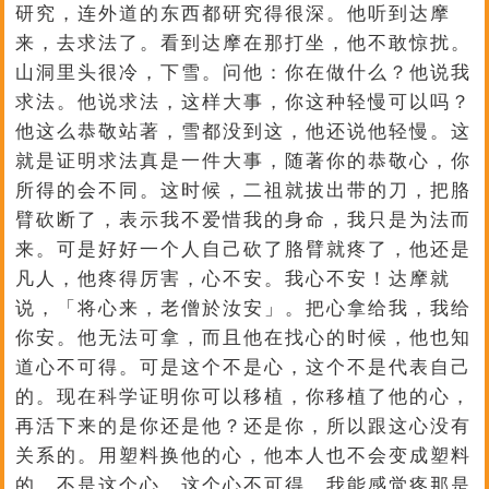
研究，连外道的东西都研究得很深。他听到达摩
来，去求法了。看到达摩在那打坐，他不敢惊扰。
山洞里头很冷，下雪。问他：你在做什么？他说我
求法。他说求法，这样大事，你这种轻慢可以吗？
他这么恭敬站著，雪都没到这，他还说他轻慢。这
就是证明求法真是一件大事，随著你的恭敬心，你
所得的会不同。这时候，二祖就拔出带的刀，把胳
臂砍断了，表示我不爱惜我的身命，我只是为法而
来。可是好好一个人自己砍了胳臂就疼了，他还是
凡人，他疼得厉害，心不安。我心不安！达摩就
说，「将心来，老僧於汝安」。把心拿给我，我给
你安。他无法可拿，而且他在找心的时候，他也知
道心不可得。可是这个不是心，这个不是代表自己
的。现在科学证明你可以移植，你移植了他的心，
再活下来的是你还是他？还是你，所以跟这心没有
关系的。用塑料换他的心，他本人也不会变成塑料
的，不是这个心，这个心不可得。我能感觉疼那是