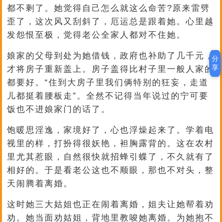
都不剩了。她觉得自己怎么就这么命苦?原来雷劈
歪了，这次风又刮斜了，厄运总是跟着她。心里越
发怨恨至极，觉得老公全家人都对不住她。
娘家的父母到处为她借钱，政府也补助了几千元，
分
享
才将房子重新盖上。房子盖得比村子里一般人家的
都要好。“住到大房子里我们俩特别的狂妄，走道
儿都挺着腰板走”。全然不记得当年说过的宁可要
饭也不进娘家门的话了。
饱暖思淫逸，家境好了，心也浮燥起来了。学着电
视里的样，打扮得很妖艳，袒胸露背的。这在农村
里尤其惹眼，自然很快就招蜂引蝶了，不久就有了
相好的。于是看老公这也不顺眼，那也不对头，整
天闹腾着离婚。
这时她三大姑姐也正在闹着离婚，姐夫让她帮着劝
劝。她当面劝姑姐，背地里教唆她离婚。为她抱不