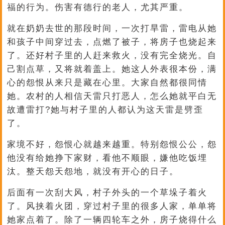
福的行为。伤害有德行的老人，尤其严重。
就在奶奶去世的那段时间，一次打旱雷，雷电从她
和孩子中间穿过去，点燃了被子，将房子也烧起来
了。还好村子里的人赶来救火，没有完全烧光。自
己割点草，又将就着盖上。她这人外表很本份，满
心的怨恨从来只是藏在心里。大家自然都很同情
她。农村的人相信天雷只打恶人，怎么她就平白无
故遭雷打?她与村子里的人都认为这天雷是劈歪
了。
家境不好，怨恨心就越来越重。特别怨恨公公，怨
他没有给她挣下家财，看他不顺眼，嫌他吃饭埋
汰。整天怨天怨地，就没有开心的日子。
后面有一次刮大风，村子外头的一个草垛子着火
了。风挟着火团，穿过村子里的很多人家，单单将
她家点着了。除了一辆四轮车之外，房子烧得什么