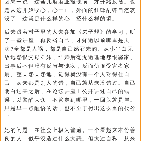
因果一说。这会儿屡屡业报现前，才开始反省。也
是从这开始收心，心一正，外面的狂蜂乱蝶自然就
没了。这就是什么样的心，招什么样的境。
后来跟着村子里的人去参加《弟子规》的学习，听
了一些讲座，再反省自己，才知道以前哪里是天
灾?全都是人祸，都是自己感召来的。从小平白无
故地怨恨父母弟妹，结婚后毫无道理地怨恨婆家。
出事后不但没有反省与愧疚，反而仇恨受害者家
属。整天怨天怨地，觉得就没有一个人对得住自
己。从来都是别人的错，自己就从来没错过。自己
明白过来之后，在论坛讲座上公开讲述自己的错
误，以警醒大众。不管走到哪里，一回头就是岸。
只是早一点醒悟的话，也不至于付出这么重的代价
了。
她的问题，在社会上极为普遍。一个看起来本份善
良的人，似乎没造过什么大恶。但太过自私，从来