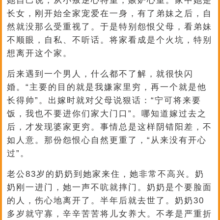
她自己说，从小叛逆心特重，嫉妒心重。家中她是
长女，刚开始全家宠爱在一身，有了弟妹之后，自
然就没那么受重视了。于是特别怨恨父母，看弟妹
不顺眼，自私、不听话。将家看成是个火坑，特别
想离开这个家。
后来遇到一个男人，什么都不了解，就很快闪
婚。“主要的目的就是我嫌家里穷，再一个就是他
长得帅”。出嫁时就对父母说狠话：“宁可将来要
饭，我也不要进你们家大门口”。哪知道嫁过去之
后，才发现婆家更穷。事情总是这样阴错阳差，不
如人意。那份怨恨心自然更重了，“从来没有开心
过”。
老公83岁的奶奶到她家来住，她非常不高兴。奶
奶刚一进门，她一声不吭就摔门。奶奶是个要脸面
的人，伤心地离开了。半年后就去世了。奶奶30
多岁就守寡，辛辛苦苦将儿女养大。不孝是严重折