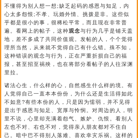
不懂得为别人想一想;缺乏起码的感恩与知足，内
心太多怨恨;不孝、玩婚外情、挑拨是非。这些似
乎都是很小的事，很稀松平常，而且现在非常普
遍。看网上的帖子，这种
观念
与行为几乎是铺天盖
地，差不多成了共同价值观。发帖的人，个个觉得
理所当然，从来就不觉得自己有什么错。殊不知，
这种错误的观念与行为，正在严重折损自己的福
报，甚至招至祸殃，也在将部分看帖子的人往深渊
里拉。
诸法心生，什么样的心，自然感生什么样的境。有
人觉得自己一直本本份份，为什么还是生活得如此
不如意?有些本份的人，只是因为懦弱，并不见得
是出于感恩与知足、宽厚与怜悯。对周边的人，明
里不说，心里却充满着怨气、嫉妒、仇恨。看别人
左也不对、右也不对，觉得亲人朋友都对不住自
己。暗中巴不得别人落难、喜欢幸灾乐祸。这样的