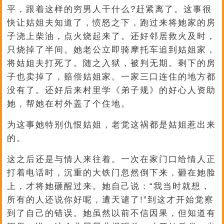
平，跟着这样的穷男人干什么?赶紧离了。这事很
快让姑姐夫知道了，愤怒之下，跑过来将她家的房
子浇上柴油，点火烧起来了。还好邻居救火及时，
只烧掉了半间。她老公立即骑摩托车追到姑姐家，
将姑姐夫打死了。随之入狱，被判无期。剩下的房
子也卖掉了，赔偿姑姐家。一家三口连住的地方都
没有了。还好后来村里学《弟子规》的好心人资助
她，帮她在村外盖了个住地。
为这事她特别仇恨姑姐，老觉这祸都是姑姐惹出来
的。
这之后还是与情人来往着。一次在家门口给情人正
打着电话时，沉重的大铁门忽然倒下来，砸在她脸
上，才将她砸醒过来。她自己说：“我当时就想，
所有的人还说你好呢，遭天谴了!”到这才开始觉察
到了自己的错误。她虽然以前不信因果，但知道有