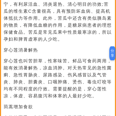
宁，有利尿活血、消炎退热、清心明目的功效;苦
瓜的维生素C含量很高，具有预防坏血病、提高机
体抵抗力等作用。此外，苦瓜中还含有类似胰岛素
的物质，有降低血糖的作用，是糖尿病患者的理想
保健食品。苦瓜是常见瓜果中性质最寒凉的，所以
孕妇和脾胃虚寒的人少吃。
穿心莲消暑解热
分
享
穿心莲也叫苦胆草，性寒味苦。鲜品可食药两用，
能有效消暑解热，凉血消肿。对天热常见的急性菌
痢、急性胃肠炎、尿路感染、伤风感冒以及气管
炎、肺炎、胆囊炎、口咽肿痛、烫伤、毒虫叮咬等
均有不同程度的疗效。需要提醒的是，穿心莲性
凉，体虚、容易腹泻和体寒的人最好少吃。
茼蒿增加食欲