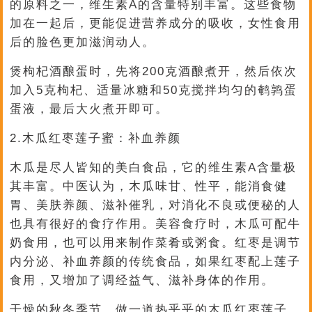
的原料之一，维生素A的含量特别丰富。这些食物
加在一起后，更能促进营养成分的吸收，女性食用
后的脸色更加滋润动人。
煲枸杞酒酿蛋时，先将200克酒酿煮开，然后依次
加入5克枸杞、适量冰糖和50克搅拌均匀的鹌鹑蛋
蛋液，最后大火煮开即可。
2.木瓜红枣莲子蜜：补血养颜
木瓜是尽人皆知的美白食品，它的维生素A含量极
其丰富。中医认为，木瓜味甘、性平，能消食健
胃、美肤养颜、滋补催乳，对消化不良或便秘的人
也具有很好的食疗作用。美容食疗时，木瓜可配牛
奶食用，也可以用来制作菜肴或粥食。红枣是调节
内分泌、补血养颜的传统食品，如果红枣配上莲子
食用，又增加了调经益气、滋补身体的作用。
干燥的秋冬季节，做一道热乎乎的木瓜红枣莲子