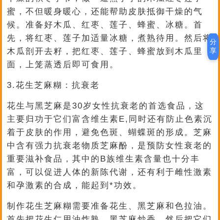
蜜，不但暖身暖心，还能帮助皮肤抵御干燥的气
候。准备好木瓜、红枣、莲子、蜂蜜、冰糖。首
先，将红枣、莲子加适量冰糖，煮熟待用。然后将
分
享
木瓜剖开去籽，把红枣、莲子、蜂蜜放到木瓜里
面，上笼蒸透后即可食用。
3.花生芝麻糊：抗衰老
花生与黑芝麻是30岁女性抗衰老的首选食品，这
主要归功于它们富含维生素E,同时还有防止色素沉
着于皮肤的作用，避免色斑、蝴蝶斑的形成。芝麻
中含有强力抗衰老物质芝麻酚，是预防女性衰老的
重要滋补食品，其中的B族维生素含量也十分丰
富，可以促进人体的新陈代谢，还有利于雌性激素
和孕激素的合成，能起到*功效。
制作花生芝麻糊需要准备花生、黑芝麻和色拉油。
首先把花生仁用油炸熟，黑芝麻炒香，然后把它们