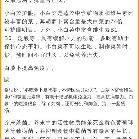
以放点糖，掩盖苦涩味。
小白菜护眼。小白菜是蔬菜中含矿物质和维生素比
较丰富的菜，其胡萝卜素含量是大白菜的74倍，
可护眼明目。另外，小白菜中富含维生素B1、
B6、泛酸等，具有缓解压力的功能，多吃有助于
保持心态平和。小白菜不可以生吃，制作菜肴时，
炒、熬时间不宜过长，以免营养流失。
白萝卜提高免疫力。
俗话说，“冬吃萝卜夏吃姜，不劳医生开处方”。白萝卜富含维生
素C和微量元素锌，有助于增强机体免疫力，提高抗病能力。白
萝卜的吃法很多，除了炖肉，还可分别和鲫鱼、海带一起煲
汤。
芥末杀菌。芥末中的活性物质能杀死金黄色葡萄球
菌等致病菌，并抑制食物中霉菌等有毒菌的生长。