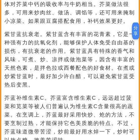
体对芥菜中钙的吸收率与牛奶相当。芥菜做法很
多，可用来炒肉丝、做汤、调馅等，还可用来腌制
小凉菜。如果跟豆腐搭配食用，补钙效果更好。
分
享
紫甘蓝抗衰老。紫甘蓝含有丰富的花青素，它是一
种强有力的抗氧化剂，能够保护人体免受自由基的
损伤，有抗衰老的作用。紫甘蓝具有特殊的香气和
风味，可煮、炒、凉拌或做泡菜等，因含有丰富的
天然色素，是拌色拉或西餐配色的好食材。在煮或
炒紫甘蓝时，最好加少许白醋，可以避免紫甘蓝受
热后变黑。
芥蓝补维生素C。芥蓝富含维生素C，远远超过菠
菜和苋菜等被人们普遍认为维生素C含量很高的蔬
菜。在烹调上，芥蓝最好采用快炒、炝的方法，不
要烹制过熟，才能保持它色美质脆的特点。不过，
芥蓝味道微带苦涩，炒前最好用水焯一下，炒时可