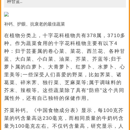
种甘蓝..
补钙、护眼、抗衰老的最佳蔬菜
在植物分类上，十字花科植物共有378属，3710多
种。作为蔬菜食用的十字花科植物主要有以下4
种：归于芸薹属的卷心菜、菜花、西兰花、各种甘
蓝、大白菜、小白菜、油菜、芥菜、芥蓝等;归于
萝卜属的白萝卜、大青萝卜、红萝卜、水萝卜、心
里美等;一些深受人们喜爱的野菜，比如荠菜、诸
葛菜、碎米荠、独行菜、芝麻菜等;属于调味料的
芥末、辣根等。这些蔬菜除了具有“防癌”这个共同
属性外，还有自己独特的保健作用。
芥菜补钙。《中国食物成分表》显示，每100克芥
菜的钙含量高达230毫克，而相同质量的牛奶钙含
量为100毫克左右。不仅钙含量高，研究显示，人