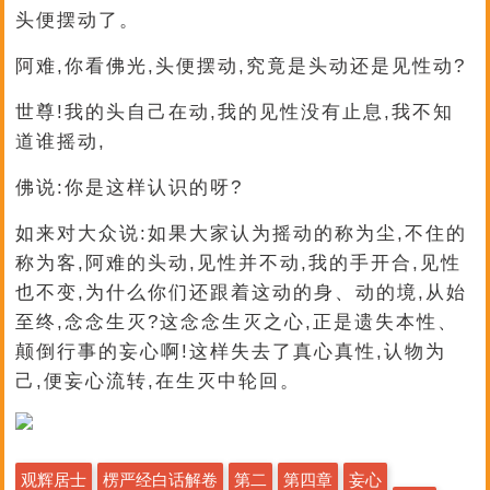
头便摆动了。
阿难,你看佛光,头便摆动,究竟是头动还是见性动?
世尊!我的头自己在动,我的见性没有止息,我不知
道谁摇动,
佛说:你是这样认识的呀?
如来对大众说:如果大家认为摇动的称为尘,不住的
称为客,阿难的头动,见性并不动,我的手开合,见性
也不变,为什么你们还跟着这动的身、动的境,从始
至终,念念生灭?这念念生灭之心,正是遗失本性、
颠倒行事的妄心啊!这样失去了真心真性,认物为
己,便妄心流转,在生灭中轮回。
观辉居士
楞严经白话解卷
第二
第四章
妄心