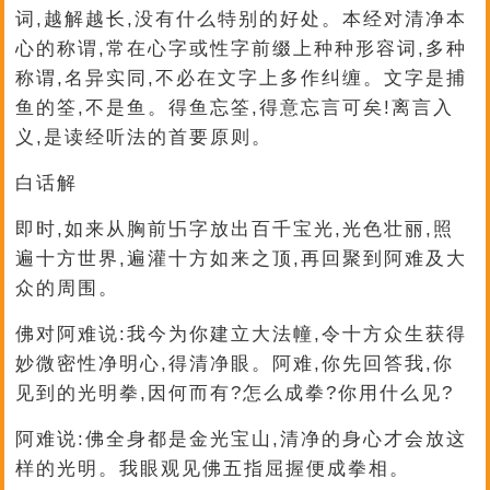
词,越解越长,没有什么特别的好处。本经对清净本
心的称谓,常在心字或性字前缀上种种形容词,多种
称谓,名异实同,不必在文字上多作纠缠。文字是捕
鱼的筌,不是鱼。得鱼忘筌,得意忘言可矣!离言入
义,是读经听法的首要原则。
白话解
即时,如来从胸前卐字放出百千宝光,光色壮丽,照
遍十方世界,遍灌十方如来之顶,再回聚到阿难及大
众的周围。
佛对阿难说:我今为你建立大法幢,令十方众生获得
妙微密性净明心,得清净眼。阿难,你先回答我,你
见到的光明拳,因何而有?怎么成拳?你用什么见?
阿难说:佛全身都是金光宝山,清净的身心才会放这
样的光明。我眼观见佛五指屈握便成拳相。