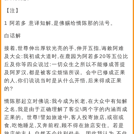
【注】
1 阿若多 意译知解,是佛赐给憍陈那的法号。
白话解
接着,世尊伸出厚软光亮的手,伸开五指,诲敕阿难
及大众:我初成大道时,在鹿园为阿若多20等五位比
丘及你等四众说过:一切众生之所以不能修成菩提
及阿罗汉,都是被客尘烦恼所误。会中已修成正果
的人,你们说说当时是从什么开悟,后来得成正果
的?
憍陈那起立对佛说:我今成为长老,在大众中有知解
之名,我是由于正确理解了客尘\两个字的内涵而成
正果的。世尊!譬如旅途中,客人投寄旅店,或宿或
食,吃饱睡足,又奔前程,顾不得在旅店安住。若是
旅店的主人,自然不会往别处去。因此我认为,不住