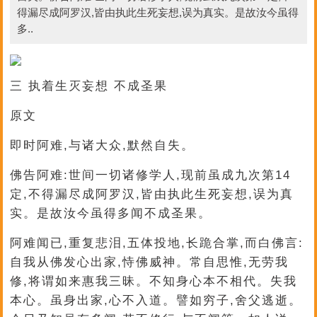
得漏尽成阿罗汉,皆由执此生死妄想,误为真实。是故汝今虽得
多..
三 执着生灭妄想 不成圣果
原文
即时阿难,与诸大众,默然自失。
佛告阿难:世间一切诸修学人,现前虽成九次第14
定,不得漏尽成阿罗汉,皆由执此生死妄想,误为真
实。是故汝今虽得多闻不成圣果。
阿难闻已,重复悲泪,五体投地,长跪合掌,而白佛言:
自我从佛发心出家,恃佛威神。常自思惟,无劳我
修,将谓如来惠我三昧。不知身心本不相代。失我
本心。虽身出家,心不入道。譬如穷子,舍父逃逝。