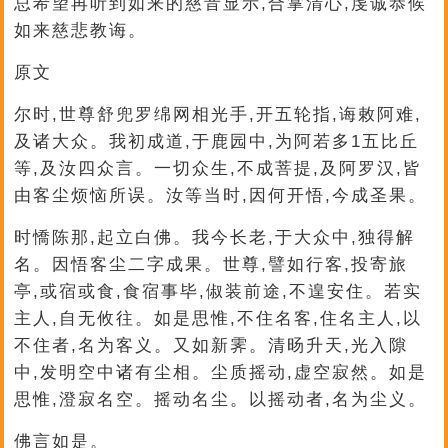
总希望再听到如来的慈音显示,合掌清心,虔诚恭候
如来慈悲教诲。
原文
尔时,世尊舒兜罗绵网相光手,开五轮指,诲敕阿难,
及诸大众。我初成道,于鹿园中,为阿若多1五比丘
等,及汝四众言。一切众生,不成菩提,及阿罗汉,皆
由客尘烦恼所误。汝等当时,因何开悟,今成圣果。
时憍陈那,起立白佛。我今长老,于大众中,独得解
名。因悟客尘二字成果。世尊,譬如行客,投寄旅
亭,或宿或食,食宿事毕,俶装前途,不遑安住。若实
主人,自无攸往。如是思惟,不住名客,住名主人,以
不住者,名为客义。又如新霁。清旸升天,光入隙
中,发明空中诸有尘相。尘质摇动,虚空寂然。如是
思惟,澄寂名空。摇动名尘。以摇动者,名为尘义。
佛言如是。