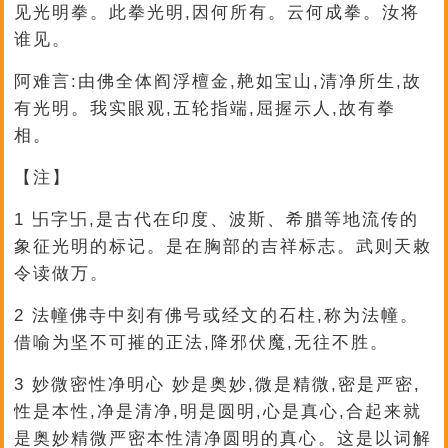
见光明拳。此拳光明,因何所有。云何成拳。汝将
谁见。
阿难言:由佛全体阎浮檀金,赩如宝山,清净所生,故
有光明。我实眼观,五轮指端,屈握示人,故有拳
相。
【注】
1 卐字卐,是古代在印度、波斯、希腊等地流传的
象征光明的标记。是在胸部的吉祥标志。武则天敕
令读做万。
2 法幢佛寺中刻有佛号或经文的石柱,称为法幢。
借喻为坚不可摧的正法,降邪伏魔,无往不胜。
3 妙微密性净明心 妙是奥妙,微是精微,密是严密,
性是本性,净是清净,明是圆明,心是真心,合起来就
是奥妙精微严密本性清净圆明的真心。这是以词解