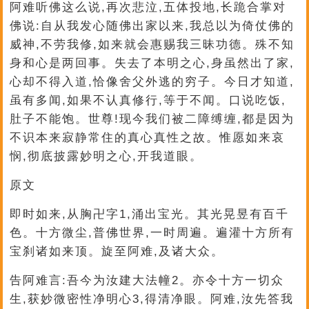
阿难听佛这么说,再次悲泣,五体投地,长跪合掌对
佛说:自从我发心随佛出家以来,我总以为倚仗佛的
威神,不劳我修,如来就会惠赐我三昧功德。殊不知
身和心是两回事。失去了本明之心,身虽然出了家,
心却不得入道,恰像舍父外逃的穷子。今日才知道,
虽有多闻,如果不认真修行,等于不闻。口说吃饭,
肚子不能饱。世尊!现今我们被二障缚缠,都是因为
不识本来寂静常住的真心真性之故。惟愿如来哀
悯,彻底披露妙明之心,开我道眼。
原文
即时如来,从胸卍字1,涌出宝光。其光晃昱有百千
色。十方微尘,普佛世界,一时周遍。遍灌十方所有
宝刹诸如来顶。旋至阿难,及诸大众。
告阿难言:吾今为汝建大法幢2。亦令十方一切众
生,获妙微密性净明心3,得清净眼。阿难,汝先答我