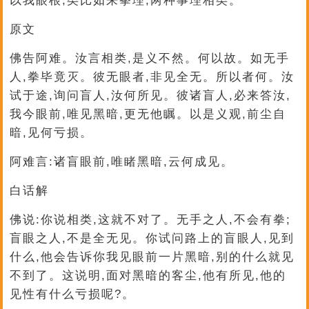
以我眼根,类比如来拳理,两种事理相类。
原文
佛告阿难。汝言相类,是义不然。何以故。如无手
人,拳毕竟灭。彼无眼者,非见全无。所以者何。汝
试于途,询问盲人,汝何所见。彼诸盲人,必来答汝,
我今眼前,唯见黑暗,更无他瞩。以是义观,前尘自
暗,见何亏损。
阿难言:诸盲眼前,唯睹黑暗,云何成见。
白话解
佛说:你说相类,这就不对了。无手之人,不会有拳;
盲眼之人,不是全无见。你试问路上的盲眼人,见到
什么,他会告诉你我见眼前一片黑暗,别的什么就见
不到了。这说明,面对黑暗的客尘,他有所见,他的
见性有什么亏损呢?。