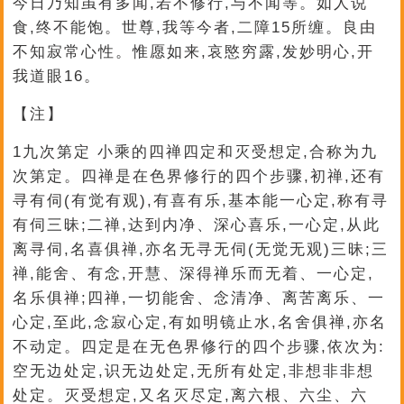
今日乃知虽有多闻,若不修行,与不闻等。如人说
食,终不能饱。世尊,我等今者,二障15所缠。良由
不知寂常心性。惟愿如来,哀愍穷露,发妙明心,开
我道眼16。
【注】
1九次第定 小乘的四禅四定和灭受想定,合称为九
次第定。四禅是在色界修行的四个步骤,初禅,还有
寻有伺(有觉有观),有喜有乐,基本能一心定,称有寻
有伺三昧;二禅,达到内净、深心喜乐,一心定,从此
离寻伺,名喜俱禅,亦名无寻无伺(无觉无观)三昧;三
禅,能舍、有念,开慧、深得禅乐而无着、一心定,
名乐俱禅;四禅,一切能舍、念清净、离苦离乐、一
心定,至此,念寂心定,有如明镜止水,名舍俱禅,亦名
不动定。四定是在无色界修行的四个步骤,依次为:
空无边处定,识无边处定,无所有处定,非想非非想
处定。灭受想定,又名灭尽定,离六根、六尘、六