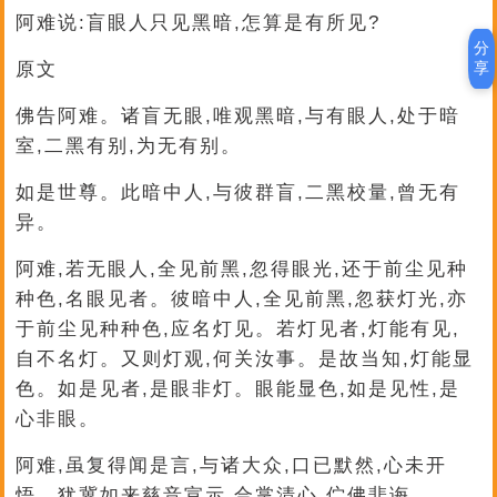
阿难说:盲眼人只见黑暗,怎算是有所见?
分
原文
享
佛告阿难。诸盲无眼,唯观黑暗,与有眼人,处于暗
室,二黑有别,为无有别。
如是世尊。此暗中人,与彼群盲,二黑校量,曾无有
异。
阿难,若无眼人,全见前黑,忽得眼光,还于前尘见种
种色,名眼见者。彼暗中人,全见前黑,忽获灯光,亦
于前尘见种种色,应名灯见。若灯见者,灯能有见,
自不名灯。又则灯观,何关汝事。是故当知,灯能显
色。如是见者,是眼非灯。眼能显色,如是见性,是
心非眼。
阿难,虽复得闻是言,与诸大众,口已默然,心未开
悟。犹冀如来慈音宣示,合掌清心,伫佛悲诲。