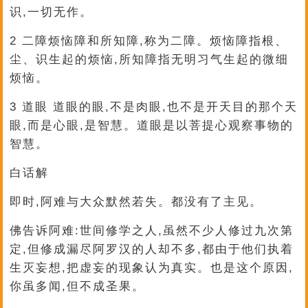
识,一切无作。
2 二障烦恼障和所知障,称为二障。烦恼障指根、
尘、识生起的烦恼,所知障指无明习气生起的微细
烦恼。
3 道眼 道眼的眼,不是肉眼,也不是开天目的那个天
眼,而是心眼,是智慧。道眼是以菩提心观察事物的
智慧。
白话解
即时,阿难与大众默然若失。都没有了主见。
佛告诉阿难:世间修学之人,虽然不少人修过九次第
定,但修成漏尽阿罗汉的人却不多,都由于他们执着
生灭妄想,把虚妄的现象认为真实。也是这个原因,
你虽多闻,但不成圣果。