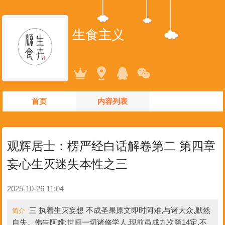
生食主义
首页
内容列表
观辉居士：楞严经白话解卷第二 第四章
妄心生灭迷失本性之三
2025-10-26 11:04
三 执着生灭妄想 不成圣果原文即时阿难,与诸大众,默然
简介
自失。佛告阿难:世间一切诸修学人,现前虽成九次第14定,不