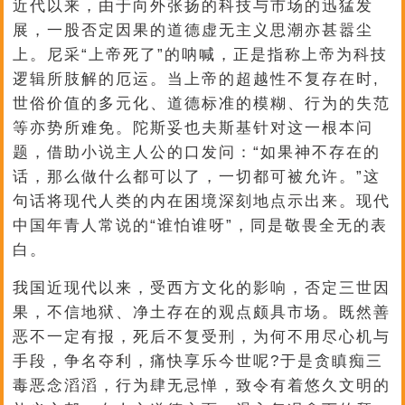
近代以来，由于向外张扬的科技与市场的迅猛发
展，一股否定因果的道德虚无主义思潮亦甚嚣尘
上。尼采“上帝死了”的呐喊，正是指称上帝为科技
逻辑所肢解的厄运。当上帝的超越性不复存在时,
世俗价值的多元化、道德标准的模糊、行为的失范
等亦势所难免。陀斯妥也夫斯基针对这一根本问
题，借助小说主人公的口发问：“如果神不存在的
话，那么做什么都可以了，一切都可被允许。”这
句话将现代人类的内在困境深刻地点示出来。现代
中国年青人常说的“谁怕谁呀”，同是敬畏全无的表
白。
我国近现代以来，受西方文化的影响，否定三世因
果，不信地狱、净土存在的观点颇具市场。既然善
恶不一定有报，死后不复受刑，为何不用尽心机与
手段，争名夺利，痛快享乐今世呢?于是贪瞋痴三
毒恶念滔滔，行为肆无忌惮，致令有着悠久文明的