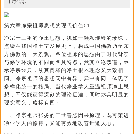
于时代背..
第六章净宗祖师思想的现代价值01
净宗十三祖的净土思想，犹如一颗颗璀璨的珍珠，
点缀在我国净土宗发展史上，构成中国佛教乃至东
方佛教的一大景观。各位祖师的思想由于时代背景
与修学环境的不同而各具特点，然其立论恭谨，秉
承净宗经典，故其阐释的净土根本理念又大致相
同。净宗祖师的思想同中有异，异中有同，体现了
多样化统一的格局。当代净业学人重温祖师净土思
想，不仅能获得深刻的理论启迪，同时亦具明显的
现实意义，略标有四：
一、净宗祖师张扬的三世善恶因果原理，既可策进
净业学人的修持，又能有效地改善世道人心。