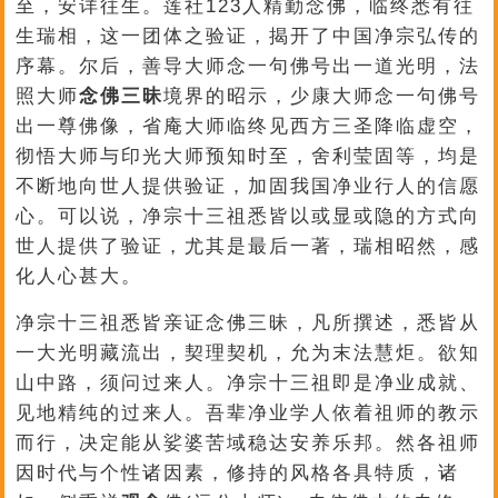
至，安详往生。莲社123人精勤念佛，临终悉有往
生瑞相，这一团体之验证，揭开了中国净宗弘传的
序幕。尔后，善导大师念一句佛号出一道光明，法
照大师
念佛三昧
境界的昭示，少康大师念一句佛号
出一尊佛像，省庵大师临终见西方三圣降临虚空，
彻悟大师与印光大师预知时至，舍利莹固等，均是
不断地向世人提供验证，加固我国净业行人的信愿
心。可以说，净宗十三祖悉皆以或显或隐的方式向
世人提供了验证，尤其是最后一著，瑞相昭然，感
化人心甚大。
净宗十三祖悉皆亲证念佛三昧，凡所撰述，悉皆从
一大光明藏流出，契理契机，允为末法慧炬。欲知
山中路，须问过来人。净宗十三祖即是净业成就、
见地精纯的过来人。吾辈净业学人依着祖师的教示
而行，决定能从娑婆苦域稳达安养乐邦。然各祖师
因时代与个性诸因素，修持的风格各具特质，诸