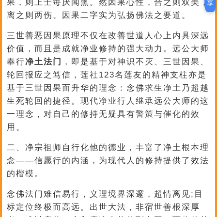
果，则上士每厌闻熏。然因果心性，合之则双美，
享
离之则两伤。因果二字实为弘扬佛法之要道。
三世善恶因果原理不仅在改善世道人心上内具深远
价值，而且是成就净业修持的强大动力。远公大师
奉行
净土法门
，即是基于对神识不灭、三世因果、
轮回报应之笃信，莲社123名莲友的精神支柱亦是
基于三世因果而升华的理念：念佛求生净土乃超越
生死轮回的捷径。现代净业行人继承远公大师的这
一理念，对自己的修持无疑具有警策与催化的效
用。
二、净宗祖师自行化他的德业，丰富了净土根本理
念——信愿行的内涵，为现代人的修持提供了效法
的楷模。
念佛法门难信易行，义理境界深邃，超情离见;目
标定位终极而高远。出世大法，非宿世善根深厚