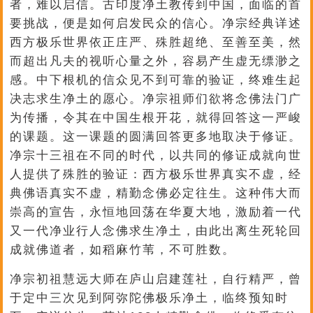
者，难以启信。古印度净土教传到中国，面临的首
要挑战，便是如何启发民众的信心。净宗经典详述
西方极乐世界依正庄严、殊胜超绝、至善至美，然
而超出凡夫的视听心量之外，容易产生虚无缥渺之
感。中下根机的信众见不到可靠的验证，终难生起
决志求生净土的愿心。净宗祖师们欲将念佛法门广
为传播，令其在中国生根开花，就得回答这一严峻
的课题。这一课题的圆满回答更多地取决于修证。
净宗十三祖在不同的时代，以共同的修证成就向世
人提供了殊胜的验证：西方极乐世界真实不虚，经
典佛语真实不虚，精勤念佛必定往生。这种伟大而
崇高的宣告，永恒地回荡在华夏大地，激励着一代
又一代净业行人念佛求生净土，由此出离生死轮回
成就佛道者，如稻麻竹苇，不可胜数。
净宗初祖慧远大师在庐山启建莲社，自行精严，曾
于定中三次见到阿弥陀佛极乐净土，临终预知时