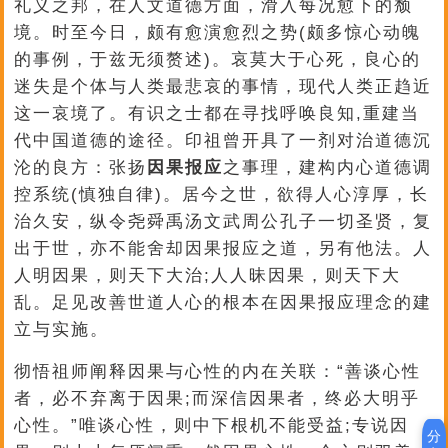
礼义之邦，在人文道德方面，滑入每况愈下的颓
境。时至今日，颇有愈演愈烈之势(颇多惊心动魄
的事例，于兹无须赘述)。哀莫大于心死，良心的
迷失是个体与人类最悲哀的事情，现代人类正趋近
这一哀境了。有识之士都在寻找呼唤良知,重建当
代中国道德的途径。印祖曾开具了一剂对治道德沉
沦的良方：张扬
因果报应
之事理，建构内心道德调
控系统(慎独自律)。居今之世，欲得人心淳厚，长
治久安，纵令尧舜禹汤文武周公孔子一切圣贤，复
出于世，亦不能舍却因果报应之道，另有他法。人
人明因果，则天下大治;人人昧因果，则天下大
乱。足见改善世道人心的根本在因果报应理念的建
立与实施。
彻悟祖师阐释因果与心性的内在关联：“善谈心性
者，必不弃离于因果;而深信因果者，终必大明乎
心性。”唯谈心性，则中下根机不能受益;专说因
分