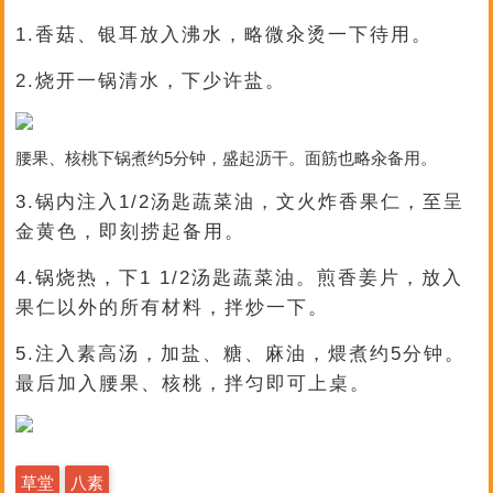
1.香菇、银耳放入沸水，略微汆烫一下待用。
2.烧开一锅清水，下少许盐。
腰果、核桃下锅煮约5分钟，盛起沥干。面筋也略汆备用。
3.锅内注入1/2汤匙蔬菜油，文火炸香果仁，至呈
金黄色，即刻捞起备用。
4.锅烧热，下1 1/2汤匙蔬菜油。煎香姜片，放入
果仁以外的所有材料，拌炒一下。
5.注入素高汤，加盐、糖、麻油，煨煮约5分钟。
最后加入腰果、核桃，拌匀即可上桌。
草堂
八素