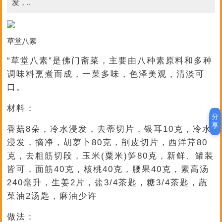
发，..
草堂八素
“草堂八素”是佛门斋菜，主要由八种素原料和多种
调味料烹煮而成，一菜多味，色泽美观，清淡可
口。
材料：
分
享
香菇8朵，冷水浸发，去蒂切片，银耳10克，冷水
浸发，摘净，胡萝卜80克，削皮切片，西洋芹80
克，去粗筋切段，玉米(粟米)笋80克，新鲜、罐装
皆可，面筋40克，核桃40克，腰果40克，素高汤
240毫升，生姜2片，盐3/4茶匙，糖3/4茶匙，蔬
菜油2汤匙，麻油少许
做法：