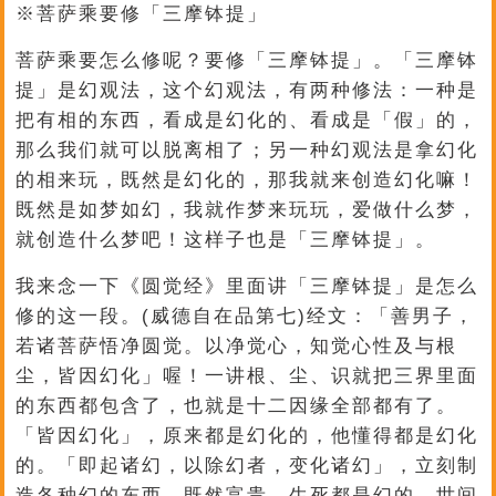
※菩萨乘要修「三摩钵提」
菩萨乘要怎么修呢？要修「三摩钵提」。「三摩钵
提」是幻观法，这个幻观法，有两种修法：一种是
把有相的东西，看成是幻化的、看成是「假」的，
那么我们就可以脱离相了；另一种幻观法是拿幻化
的相来玩，既然是幻化的，那我就来创造幻化嘛！
既然是如梦如幻，我就作梦来玩玩，爱做什么梦，
就创造什么梦吧！这样子也是「三摩钵提」。
我来念一下《圆觉经》里面讲「三摩钵提」是怎么
修的这一段。(威德自在品第七)经文：「善男子，
若诸菩萨悟净圆觉。以净觉心，知觉心性及与根
尘，皆因幻化」喔！一讲根、尘、识就把三界里面
的东西都包含了，也就是十二因缘全部都有了。
「皆因幻化」，原来都是幻化的，他懂得都是幻化
的。「即起诸幻，以除幻者，变化诸幻」，立刻制
造各种幻的东西，既然富贵、生死都是幻的，世间