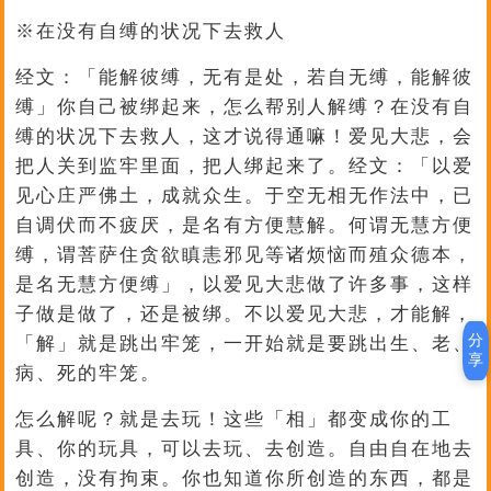
※在没有自缚的状况下去救人
经文：「能解彼缚，无有是处，若自无缚，能解彼
缚」你自己被绑起来，怎么帮别人解缚？在没有自
缚的状况下去救人，这才说得通嘛！爱见大悲，会
把人关到监牢里面，把人绑起来了。经文：「以爱
见心庄严佛土，成就众生。于空无相无作法中，已
自调伏而不疲厌，是名有方便慧解。何谓无慧方便
缚，谓菩萨住贪欲瞋恚邪见等诸烦恼而殖众德本，
是名无慧方便缚」，以爱见大悲做了许多事，这样
子做是做了，还是被绑。不以爱见大悲，才能解，
分
「解」就是跳出牢笼，一开始就是要跳出生、老、
享
病、死的牢笼。
怎么解呢？就是去玩！这些「相」都变成你的工
具、你的玩具，可以去玩、去创造。自由自在地去
创造，没有拘束。你也知道你所创造的东西，都是