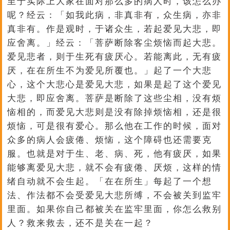
至于实际上大家在面对那么多的病人时，该怎么办
呢？经云：「如我此病，非真非有，众生病，亦非
真非有。作是观时，于诸众生，若起爱见大悲，即
应舍离。」经云：「菩萨断除客尘烦恼而起大悲。
爱见悲者，则于生死有疲厌心。若能离此，无有疲
厌，在在所生不为爱见所覆也。」起了一个大悲
心，这个大悲心是爱见大悲，如果是起了这个爱见
大悲，即应舍离。菩萨是断除了这些尘相，没有烦
恼相的，而爱见大悲则是没有除掉烦恼相，还是很
烦恼，可是很有爱心。那么他在工作的时候，面对
众多的病人会疲倦、烦恼，这个障碍也还需要克
服。也就是对于生、老、病、死，他有疲厌，如果
能够离爱见大悲，就不会有疲倦、厌烦，这样的情
绪自动就不会生起。「在在所生」每起了一个想
法、作法都不会受爱见大悲所缚，不会被关到监牢
里面。如果你自己都被关在监牢里面，你怎么救别
人？救来救去，还不是关在一起？