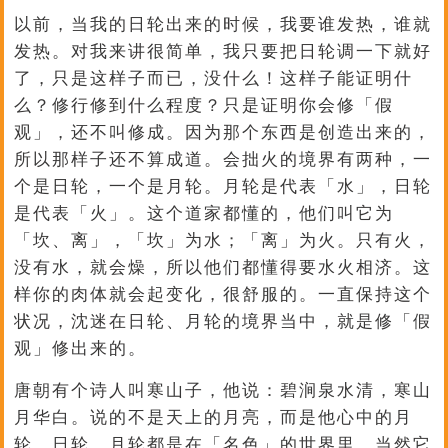
以前，当我的日轮出来的时候，我要谁发热，谁就
发热。对我来讲很简单，我只要把日轮调一下就好
了，只是这样子而已，没什么！这样子能证明什
么？修行修到什么程度？只是证明你会修「假
观」，还不叫修成。因为那个东西是创造出来的，
所以那样子还不算成道。会拙火的境界有两种，一
个是日轮，一个是月轮。月轮是代表「水」，日轮
是代表「火」。这个道家都懂的，他们叫它为
「坎、离」，「坎」为水；「离」为火。只有火，
没有水，就会燥，所以他们都懂得要水火相济。这
样你的肉体就会起变化，很舒服的。一直保持这个
状况，沈迷在日轮、月轮的境界当中，就是修「假
观」修出来的。
唐朝有个诗人叫寒山子，他说：碧涧泉水清，寒山
月华白。说的不是天上的月亮，而是他心中的月
轮。日轮、月轮都是在「名色」的世界里。当然它