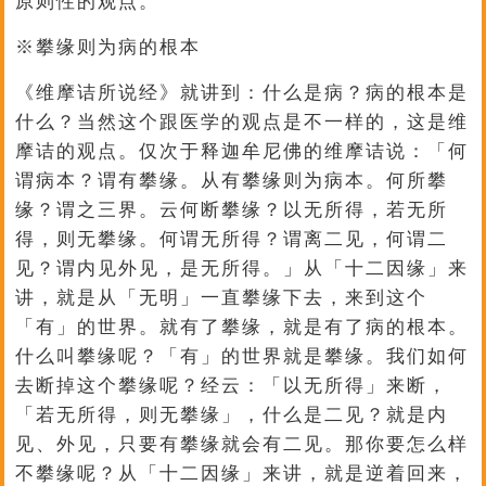
原则性的观点。
※攀缘则为病的根本
《维摩诘所说经》就讲到：什么是病？病的根本是
什么？当然这个跟医学的观点是不一样的，这是维
摩诘的观点。仅次于释迦牟尼佛的维摩诘说：「何
谓病本？谓有攀缘。从有攀缘则为病本。何所攀
缘？谓之三界。云何断攀缘？以无所得，若无所
得，则无攀缘。何谓无所得？谓离二见，何谓二
见？谓内见外见，是无所得。」从「十二因缘」来
讲，就是从「无明」一直攀缘下去，来到这个
「有」的世界。就有了攀缘，就是有了病的根本。
什么叫攀缘呢？「有」的世界就是攀缘。我们如何
去断掉这个攀缘呢？经云：「以无所得」来断，
「若无所得，则无攀缘」，什么是二见？就是内
见、外见，只要有攀缘就会有二见。那你要怎么样
不攀缘呢？从「十二因缘」来讲，就是逆着回来，