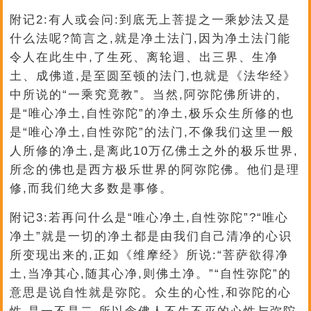
附记2:有人或会问:到底无上菩提之一乘妙法又是
什么法呢?简言之,就是净土法门,因为净土法门能
令人在此生中,了生死、离轮迴、出三界、生净
土、成佛道,是至圆至顿的法门,也就是《法华经》
中所说的“一乘究竟教”。当然,阿弥陀佛所讲的,
是“唯心净土,自性弥陀”的净土,极乐众生所修的也
是“唯心净土,自性弥陀”的法门,不像我们这里一般
人所修的净土,是离此10万亿佛土之外的极乐世界,
所念的佛也是西方极乐世界的阿弥陀佛。他们是理
修,而我们绝大多数是事修。
附记3:若再问什么是“唯心净土,自性弥陀”?“唯心
净土”就是一切的净土都是由我们自己清净的心识
所变现出来的,正如《维摩经》所说:“菩萨欲得净
土,当净其心,随其心净,则佛土净。”“自性弥陀”的
意思是说自性就是弥陀。众生的心性,和弥陀的心