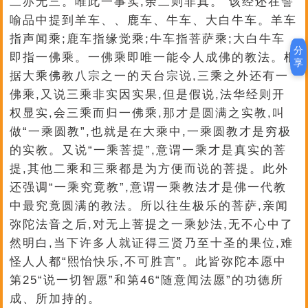
二亦无三。唯此一事实,余二则非真。”该经还在譬
喻品中提到羊车、、鹿车、牛车、大白牛车。羊车
指声闻乘;鹿车指缘觉乘;牛车指菩萨乘;大白牛车
分
即指一佛乘。一佛乘即唯一能令人成佛的教法。根
享
据大乘佛教八宗之一的天台宗说,三乘之外还有一
佛乘,又说三乘非实因实果,但是假说,法华经则开
权显实,会三乘而归一佛乘,那才是圆满之实教,叫
做“一乘圆教”,也就是在大乘中,一乘圆教才是穷极
的实教。又说“一乘菩提”,意谓一乘才是真实的菩
提,其他二乘和三乘都是为方便而说的菩提。此外
还强调“一乘究竟教”,意谓一乘教法才是佛一代教
中最究竟圆满的教法。所以往生极乐的菩萨,亲闻
弥陀法音之后,对无上菩提之一乘妙法,无不心中了
然明白,当下许多人就证得三贤乃至十圣的果位,难
怪人人都“熙怡快乐,不可胜言”。此皆弥陀本愿中
第25“说一切智愿”和第46“随意闻法愿”的功德所
成、所加持的。