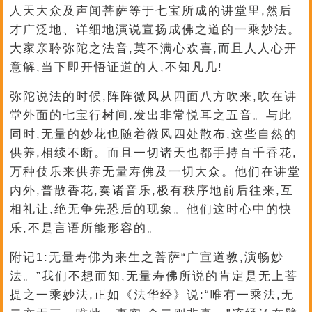
人天大众及声闻菩萨等于七宝所成的讲堂里,然后
才广泛地、详细地演说宣扬成佛之道的一乘妙法。
大家亲聆弥陀之法音,莫不满心欢喜,而且人人心开
意解,当下即开悟证道的人,不知凡几!
弥陀说法的时候,阵阵微风从四面八方吹来,吹在讲
堂外面的七宝行树间,发出非常悦耳之五音。与此
同时,无量的妙花也随着微风四处散布,这些自然的
供养,相续不断。而且一切诸天也都手持百千香花,
万种伎乐来供养无量寿佛及一切大众。他们在讲堂
内外,普散香花,奏诸音乐,极有秩序地前后往来,互
相礼让,绝无争先恐后的现象。他们这时心中的快
乐,不是言语所能形容的。
附记1:无量寿佛为来生之菩萨“广宣道教,演畅妙
法。”我们不想而知,无量寿佛所说的肯定是无上菩
提之一乘妙法,正如《法华经》说:“唯有一乘法,无