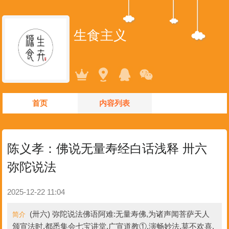
生食主义
首页
内容列表
陈义孝：佛说无量寿经白话浅释 卅六
弥陀说法
2025-12-22 11:04
(卅六) 弥陀说法佛语阿难:无量寿佛,为诸声闻菩萨天人
简介
颁宣法时,都悉集会七宝讲堂,广宣道教①,演畅妙法,莫不欢喜,