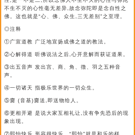
性,是一不是二,所以念佛人不生不灭的心性与弥陀
不生不灭的心性毫无差异,故念弥陀即是念自性之
佛。这也就是“心、佛、众生,三无差别”之至理。
◎注释
①广宣道教 广泛地宣扬成佛之道的教法。
②心解得道 听佛说法之后,心开意解而获证道果。
③出五音声 发出宫、商、角、徴、羽之五种音
声。
④一切诸天 指极乐世界的一切众生。
⑤齎 (音基)齎送,即送物给人。
⑥更相开避 是说大家互相礼让,没有争先恐后的现
象出现。
⑦熙怡快乐 形容很快乐。“熙怡”就是和乐的样