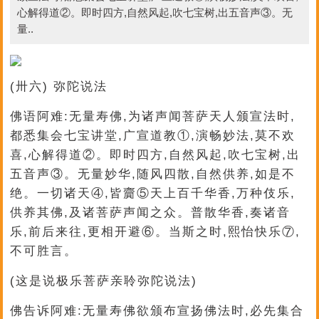
心解得道②。即时四方,自然风起,吹七宝树,出五音声③。无
量..
(卅六) 弥陀说法
佛语阿难:无量寿佛,为诸声闻菩萨天人颁宣法时,
都悉集会七宝讲堂,广宣道教①,演畅妙法,莫不欢
喜,心解得道②。即时四方,自然风起,吹七宝树,出
五音声③。无量妙华,随风四散,自然供养,如是不
绝。一切诸天④,皆齎⑤天上百千华香,万种伎乐,
供养其佛,及诸菩萨声闻之众。普散华香,奏诸音
乐,前后来往,更相开避⑥。当斯之时,熙怡快乐⑦,
不可胜言。
(这是说极乐菩萨亲聆弥陀说法)
佛告诉阿难:无量寿佛欲颁布宣扬佛法时,必先集合