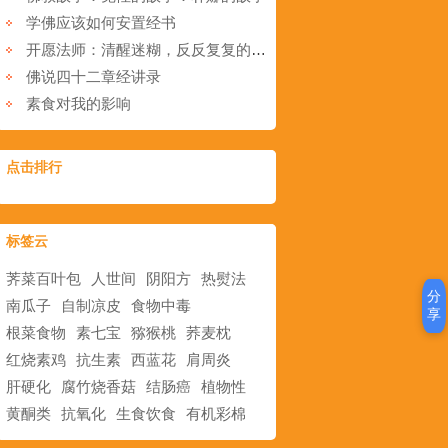
学佛应该如何安置经书
开愿法师：清醒迷糊，反反复复的，在提升吗？怎么样才是转烦恼为菩提呢？
佛说四十二章经讲录
素食对我的影响
点击排行
标签云
荠菜百叶包
人世间
阴阳方
热熨法
分
南瓜子
自制凉皮
食物中毒
享
根菜食物
素七宝
猕猴桃
荞麦枕
红烧素鸡
抗生素
西蓝花
肩周炎
肝硬化
腐竹烧香菇
结肠癌
植物性
黄酮类
抗氧化
生食饮食
有机彩棉