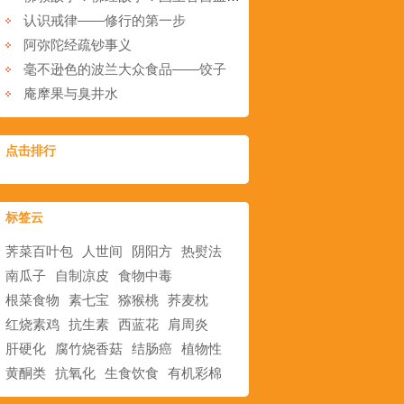
认识戒律——修行的第一步
阿弥陀经疏钞事义
毫不逊色的波兰大众食品――饺子
庵摩果与臭井水
点击排行
标签云
荠菜百叶包
人世间
阴阳方
热熨法
南瓜子
自制凉皮
食物中毒
根菜食物
素七宝
猕猴桃
荞麦枕
红烧素鸡
抗生素
西蓝花
肩周炎
肝硬化
腐竹烧香菇
结肠癌
植物性
黄酮类
抗氧化
生食饮食
有机彩棉