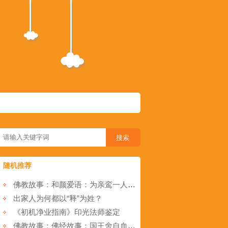
随机推荐
佛教故事：和颜爱语：为亲鸾一人(1)
出家人为何都以“释”为姓？
《初机净业指南》印光法师鉴定
佛教故事：佛经故事：国王舍自血肉，换得半偈