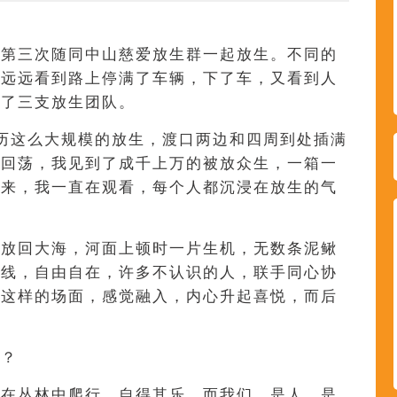
我第三次随同中山慈爱放生群一起放生。不同的
已远远看到路上停满了车辆，下了车，又看到人
集了三支放生团队。
历这么大规模的放生，渡口两边和四周到处插满
乐回荡，我见到了成千上万的被放众生，一箱一
神来，我一直在观看，每个人都沉浸在放生的气
先放回大海，河面上顿时一片生机，无数条泥鳅
曲线，自由自在，许多不认识的人，联手同心协
着这样的场面，感觉融入，内心升起喜悦，而后
吗？
蛇在丛林中爬行，自得其乐。而我们，是人，是