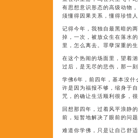
有思想意识形态的高级动物
须懂得因果关系，懂得珍惜
记得今年，我独自最黑暗的
掉，一次，被放众生在落水
里，怎么离去。罪孽深重的
在这个热闹的场面里，望着
过后，是无尽的悲伤，那一
学佛6年，前四年，基本没什
许是因为福报不够，缩身于
咒，的确让生活顺利很多，
回想那四年，过着风平浪静
前，短暂地解决了眼前的问
难道你学佛，只是让自己舒