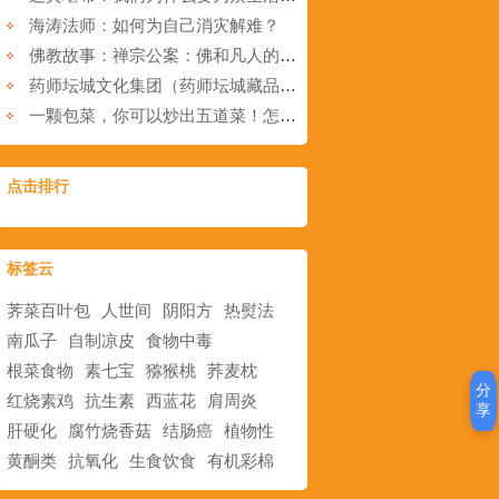
海涛法师：如何为自己消灾解难？
佛教故事：禅宗公案：佛和凡人的对话
药师坛城文化集团（药师坛城藏品馆）看门人邱天道研究员真诚欢迎“同道”朋友光临指导洽谈合作
一颗包菜，你可以炒出五道菜！怎么都吃不腻吃不腻
点击排行
标签云
荠菜百叶包
人世间
阴阳方
热熨法
南瓜子
自制凉皮
食物中毒
根菜食物
素七宝
猕猴桃
荞麦枕
分
红烧素鸡
抗生素
西蓝花
肩周炎
享
肝硬化
腐竹烧香菇
结肠癌
植物性
黄酮类
抗氧化
生食饮食
有机彩棉