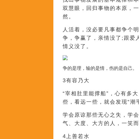
双慧眼，回归事物的本原，
然。
人活着，没必要凡事都争个
争，争赢了，亲情没了;跟爱
情义没了。
争的是理，输的是情，伤的是自己。
3有容乃大
“宰相肚里能撑船”，心有多
些，看远一些，就会发现“潮
学会原谅那些无心之失，学
气、大度、大方的人，一笑
4上善若水