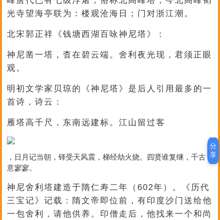
峰唐代已有七级浮屠，俗称北高峰塔，今北高峰韬
光寺望海亭联为：楼观沧海日；门对浙江潮。
北宋郭正祥《钱塘西湖百咏神尼塔》：
神尼凿一塔，杳在碧云端。舍利夜光现，君须正眼
观。
明初文学家贝琼的《神尼塔》是后人引用最多的一
首诗，诗云：
雁塔高千尺，东南远建标。江山留过客
分
享
，日月记当朝，铎受天风震，梯经劫火烧。四贤谁复继，千古
意寥寥。
神尼舍利塔建造于隋仁寿二年（602年）。《历代
三宝记》记载：隋文帝即位前，有印度沙门送给他
一包舍利，请他供养。印僧走后，他找来一个和尚