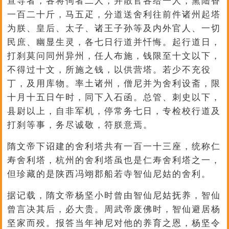
宣导者，各将伺者二人，并散官各给一人，熏陆香
一百二十斤，马五疋，分道送舍利往前件诸州起塔
为朕、皇后、太子、诸王子孙等及内外官人、一切
民庶、幽显生灵，各七日行道并忏悔。起行道日，
打刹莫问同州异州，任人布施，钱限至十文以下，
不得过十文，所施之钱，以供营塔。若少不充役
丁，及用库物。率土诸州，僧尼并为舍利设斋，限
十月十五日午时，同下入石函。总管、刺史以下，
县尉以上，自非军机，停常务七日，专检校行道及
打刹等事，务尽诚敬，符朕意焉。
隋文帝下诏建的舍利塔共有一百一十三座，统称仁
寿舍利塔，杭州的舍利塔虽也是仁寿舍利塔之一，
但珍藏的是陕西冯翊郡船若寺智仙尼姑的舍利。
据记载，隋文帝杨坚小时曾由智仙尼姑抚养，智仙
曾言决其后，必大贵。周武帝废佛时，智仙避居杨
坚家而殁。报答当年神尼对他的养育之恩，杨坚令