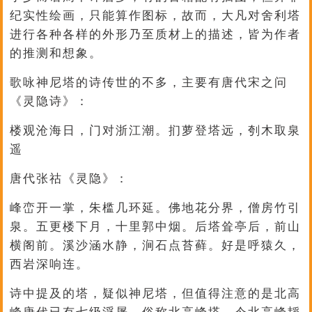
纪实性绘画，只能算作图标，故而，大凡对舍利塔
进行各种各样的外形乃至质材上的描述，皆为作者
的推测和想象。
歌咏神尼塔的诗传世的不多，主要有唐代宋之问
《灵隐诗》：
楼观沧海日，门对浙江潮。扪萝登塔远，刳木取泉
遥
唐代张祜《灵隐》：
峰峦开一掌，朱槛几环延。佛地花分界，僧房竹引
泉。五更楼下月，十里郭中烟。后塔耸亭后，前山
横阁前。溪沙涵水静，涧石点苔藓。好是呼猿久，
西岩深响连。
诗中提及的塔，疑似神尼塔，但值得注意的是北高