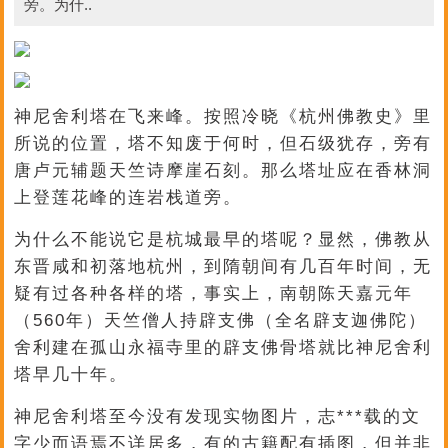
旁。为什..
神尼舍利塔在飞来峰。按照冷晓《杭州佛教史》里
所说的位置，塔不知废于何时，但石级犹存，旁有
唐卢元辅题天竺诗摩崖石刻。那么塔址应在香林洞
上登莲花峰的连岩栈道旁。
为什么不能说它是杭城最早的塔呢？显然，佛教从
东晋咸和初落地杭州，到隋朝间有几百年时间，无
疑有过各种各样的塔，事实上，南朝陈天嘉元年
（560年）天竺僧人持辟支佛（全名辟支迦佛陀）
舍利建在孤山永福寺里的辟支佛骨塔就比神尼舍利
塔早几十年。
神尼舍利塔至今没有发现实物图片，志***载的文
字少而语焉不详居多，有的古籍配有插图，但并非