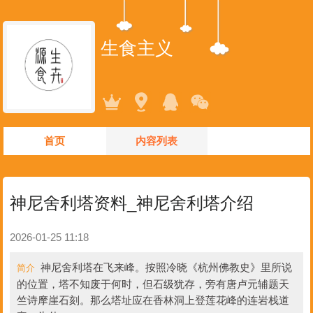
生食主义
首页
内容列表
神尼舍利塔资料_神尼舍利塔介绍
2026-01-25 11:18
神尼舍利塔在飞来峰。按照冷晓《杭州佛教史》里所说
简介
的位置，塔不知废于何时，但石级犹存，旁有唐卢元辅题天
竺诗摩崖石刻。那么塔址应在香林洞上登莲花峰的连岩栈道