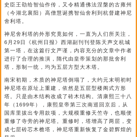
史臣王劭给智仙作传，又令精通佛法涅槃的古雍州
（今湖北襄阳）高僧慧诞携智仙舍利到杭督建神尼
舍利塔。
神尼舍利塔的外形究竟如何，一直为人们所关注，
6月29日《杭州日报》西湖副刊刊登陈天声文杭城
第一塔，在这篇行文严谨，内容充分的文章中作者
进行了合理的推演，隋代由皇帝策划的那批舍利
塔，形制一统，均为五层方型大木塔。
南宋初期，木质的神尼塔倒塌了，大约元末明初时
神尼塔在原址上重建，依然是五层型楼阁式方形
塔。只是由木结构改成了砖木结构。清康熙三十八
年（1699年），康熙皇帝第三次南巡回京后，从
国库里拔出专用款项，大规模重修天竺寺，也顺便
重修了寺旁的神尼塔。重修时，塔增高了两层，变
成七层砖芯木檐塔，神尼塔重新恢复了金碧辉煌的