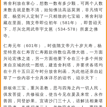
将舍利放在掌心，想数一数有多少颗，可两个人数
来数去就是数不清，始知佛法高远莫测，非凡情可
度。杨坚叫人定制了一只精致的七宝箱，将舍利珍
藏在里面。隋文帝即位初年（581年），即普诏天
下，尽兴北周武帝宇文邕（534-578）所废之佛
寺。
仁寿元年（601年），时值隋文帝六十岁大寿，杨
坚特意在仁寿宫仁寿殿款待数位高僧大德，一方面
兴论宏佛之道，另一方面他要下令在三十多个州按
来自京城的统一图纸，建造舍利塔，并要求各塔均
在十月十五日正午时分放舍利函，为此他还亲自起
草了一份内容十分具体详尽的诏书，诏示天下：
朕皈依三宝，重兴圣教，思与四海之内一切人民，
俱发菩提，共修福业，使当今见在爰及来世，永作
善因，同登妙果。宜请沙门三十人，谙解法相兼堪