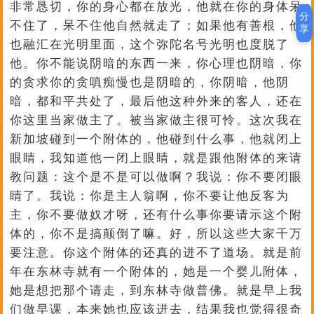
非常恳切，你的身心都在放光，他就在你的身体呆
分
不住了，呆不住他自然就走了；如果他有善根，他
享
也融汇在光明里面，这个弥陀名号光明也度脱了
他。你不能说阴暗的东西一来，你心理也阴暗，你
的贪求你的贪嗔痴慢也是阴暗的，你阴暗，他阴
暗，都和平共处了，最后他这种外来的客人，还在
你这里当家做主了。被当家做主很可怜。这次我在
新加坡碰到一个附体的，他碰到什么事，他就闭上
眼睛，我知道他一闭上眼睛，就是跟他附体的来请
教问题：这个是不是可以做啊？我说：你不要闭眼
睛了。我说：你是主人翁啊，你不要让他反客为
主，你不要做奴才呀，还有什么事你要请示这个附
体的，你不是搞颠倒了嘛。好，所以这些大家千万
要注意。你这个附体的还真的进不了道场。就是前
年在东林寺就有一个附体的，她是一个婴儿附体，
她是想把那个请走，到东林寺做普佛。就是早上我
们做早课，本来她也应该进去，结果我也觉得很奇