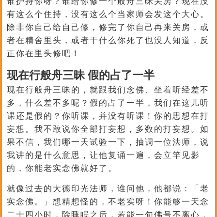
谁护持你呀？谁给你修一个般舟三昧关房？现在没
有这么个住持，没有这么个当家师会发这个大心。
除非你自己给自己修，修完了你自己再来关房，或
者在精舍里头，或者干什么你死了也没人知道，反
正你在里头修吧！
现在行般舟三昧 假的占了一半
现在行般舟三昧的，就跟我们念佛、坐着听经差不
多，什么差不多呢？假的占了一半，我们在这儿听
课还是假的？你听课，并没有听课！你的思想在打
妄想。我不敢说你全部打妄想，多数的打妄想。如
果不信，我们哪一天试验一下，抽调一位法师，说
我讲的是什么意思，让他复诵一遍，会立竿见影
的，你能老实念佛就好了。
就像过去的大德印光法师，谁问他，他都说：「老
实念佛。」想精想怪的，不老实呀！你能够一天念
二十四小时，除睡眠之后，若能一句佛号不离心，