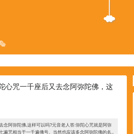
陀心咒一千座后又去念阿弥陀佛，这
去念阿弥陀佛,这样可以吗?元音老人答:弥陀心咒就是阿弥
,七遍咒相当于一千遍佛号。当然也应该多念阿弥陀佛的名..