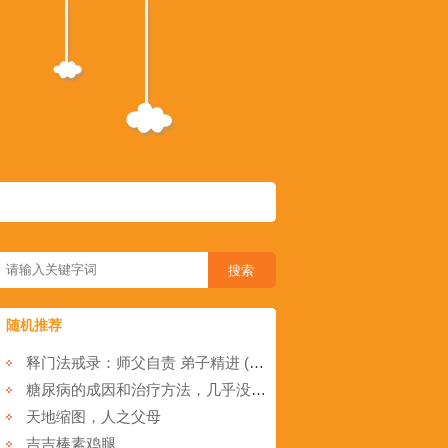
随机推荐
释门法戒录：师父自责 弟子精进 (晋 法遇)
糖尿病的成因和治疗方法，几乎没多少人知道的!
天地缩图，人之父母
吉吉棒素鸡腿