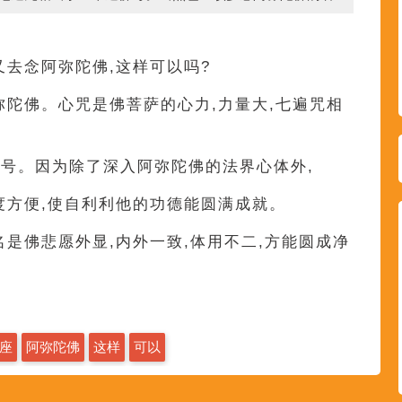
又去念阿弥陀佛,这样可以吗?
弥陀佛。心咒是佛菩萨的心力,力量大,七遍咒相
号。因为除了深入阿弥陀佛的法界心体外,
度方便,使自利利他的功德能圆满成就。
名是佛悲愿外显,内外一致,体用不二,方能圆成净
座
阿弥陀佛
这样
可以