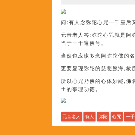
问:有人念弥陀心咒一千座后
元音老人答:弥陀心咒就是阿
当于一千遍佛号。
当然也应该多念阿弥陀佛的名
更要显现弥陀的慈悲愿海,救
所以心咒乃佛的心体妙能,佛
土的事理功德。
元音老人
有人
弥陀
心咒
一千