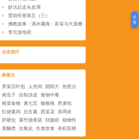
妙法赶走头皮屑
贤劫经卷第五（三）
分
享
佛教故事：滴水藏海：富翁与大屋檐
李旦游地府
点击排行
标签云
荠菜百叶包
人世间
阴阳方
热熨法
南瓜子
自制凉皮
食物中毒
根菜食物
素七宝
猕猴桃
荞麦枕
红烧素鸡
抗生素
西蓝花
肩周炎
肝硬化
腐竹烧香菇
结肠癌
植物性
黄酮类
抗氧化
生食饮食
有机彩棉