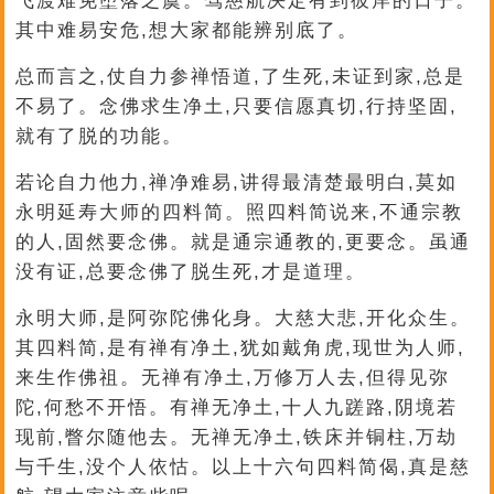
飞渡难免堕落之虞。驾慈航决定有到彼岸的日子。
其中难易安危,想大家都能辨别底了。
总而言之,仗自力参禅悟道,了生死,未证到家,总是
不易了。念佛求生净土,只要信愿真切,行持坚固,
就有了脱的功能。
若论自力他力,禅净难易,讲得最清楚最明白,莫如
永明延寿大师的四料简。照四料简说来,不通宗教
的人,固然要念佛。就是通宗通教的,更要念。虽通
没有证,总要念佛了脱生死,才是道理。
永明大师,是阿弥陀佛化身。大慈大悲,开化众生。
其四料简,是有禅有净土,犹如戴角虎,现世为人师,
来生作佛祖。无禅有净土,万修万人去,但得见弥
陀,何愁不开悟。有禅无净土,十人九蹉路,阴境若
现前,瞥尔随他去。无禅无净土,铁床并铜柱,万劫
与千生,没个人依怙。以上十六句四料简偈,真是慈