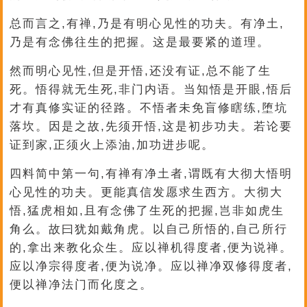
总而言之,有禅,乃是有明心见性的功夫。有净土,
乃是有念佛往生的把握。这是最要紧的道理。
然而明心见性,但是开悟,还没有证,总不能了生
死。悟得就无生死,非门内语。当知悟是开眼,悟后
才有真修实证的径路。不悟者未免盲修瞎练,堕坑
落坎。因是之故,先须开悟,这是初步功夫。若论要
证到家,正须火上添油,加功进步呢。
四料简中第一句,有禅有净土者,谓既有大彻大悟明
心见性的功夫。更能真信发愿求生西方。大彻大
悟,猛虎相如,且有念佛了生死的把握,岂非如虎生
角么。故曰犹如戴角虎。以自己所悟的,自己所行
的,拿出来教化众生。应以禅机得度者,便为说禅。
应以净宗得度者,便为说净。应以禅净双修得度者,
便以禅净法门而化度之。