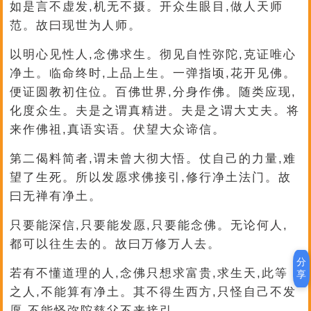
如是言不虚发,机无不摄。开众生眼目,做人天师
范。故曰现世为人师。
以明心见性人,念佛求生。彻见自性弥陀,克证唯心
净土。临命终时,上品上生。一弹指顷,花开见佛。
便证圆教初住位。百佛世界,分身作佛。随类应现,
化度众生。夫是之谓真精进。夫是之谓大丈夫。将
来作佛祖,真语实语。伏望大众谛信。
第二偈料简者,谓未曾大彻大悟。仗自己的力量,难
望了生死。所以发愿求佛接引,修行净土法门。故
曰无禅有净土。
只要能深信,只要能发愿,只要能念佛。无论何人,
都可以往生去的。故曰万修万人去。
分
若有不懂道理的人,念佛只想求富贵,求生天,此等
享
之人,不能算有净土。其不得生西方,只怪自己不发
愿,不能怪弥陀慈父不来接引。