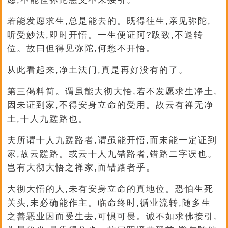
若能发愿求生,总是能去的。既得往生,亲见弥陀,
听受妙法,即时开悟。一生便证阿?跋致,不退转
位。故曰但得见弥陀,何愁不开悟。
从此看起来,净土法门,真是再好没有的了。
第三偈料简。谓虽能大彻大悟,若不发愿求生净土,
因未证到家,不得安身立命的受用。故云有禅无净
土,十人九蹉路也。
夫所谓十人九蹉路者,谓虽能开悟,而未能一定证到
家,故云蹉路。或云十人九错路者,错路二字误也。
岂有大彻大悟之禅家,而错路者乎。
大彻大悟的人,未有安身立命的真地位。恐怕生死
关头,未必确能作主。临命终时,循业流转,随多生
之善恶业因而受生去,可惧可畏。诚不如求佛接引,