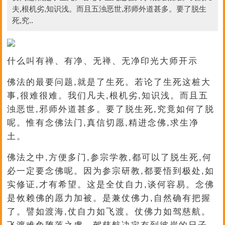
夫,根机劣,知识浅。而且五浊恶世,邪师外道甚多。要了脱生
死,究..
什么叫有禅、有净、无禅、无净印光大师开示
佛法的最要问题,就是了生死。若论了生死这桩大
事,很难很难。我们凡夫,根机劣,知识浅。而且五
浊恶世,邪师外道甚多。要了脱生死,究竟如何了脱
呢。惟有念佛法门,真信切愿,精进念佛,求生净
土。
佛法之中,方便多门,参宗学教,都可以了脱生死,何
必一定要念佛呢。因为参宗研教,都要悟到极处,如
实修证,才有希望。这是全仗自力,谈何容易。念佛
是攸赖佛的愿力加被。是兼仗佛力,自然确有把握
了。譬如渡海,仗自力如飞渡。仗佛力如驾慈航。