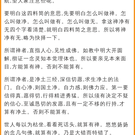
航,望大家注意些呢。
要明白这四料简的意思,先要明白怎么叫做禅。怎
么叫做净。怎么叫做有。怎么叫做无。拿这禅净有
无四个字看清楚,就明白四料简之意思。所以将禅
净有无,略为抉择一下。
所谓禅者,直指人心,见性成佛。如教中明大开圆
解,彻证一念灵知本觉理体也。所以要亲见本来面
目,方能算有禅。否则不能算有。
所谓净者,是净土三经,深信切愿,求生净土的法
门。自心净,则国土净。自力感,则佛力应。第一要
信得真,愿得切,行得精进勇猛。所以须有决定不疑
的信心,至诚恳切的发愿,且有一定不移的行持,才
算有净土。否则不能算有。
世人每以为枯坐,看看死话头,就算有禅。悠悠扬扬
的念几句佛,就算有净。乃是大错而特错了。