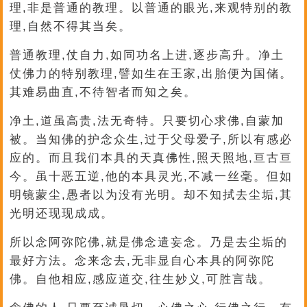
理,非是普通的教理。以普通的眼光,来观特别的教
理,自然不得其当矣。
普通教理,仗自力,如同功名上进,逐步高升。净土
仗佛力的特别教理,譬如生在王家,出胎便为国储。
其难易曲直,不待智者而知之矣。
净土,道虽高贵,法无奇特。只要切心求佛,自蒙加
被。当知佛的护念众生,过于父母爱子,所以有感必
应的。而且我们本具的天真佛性,照天照地,亘古亘
今。虽十恶五逆,他的本具灵光,不减一丝毫。但如
明镜蒙尘,愚者以为没有光明。却不知拭去尘垢,其
光明还现现成成。
所以念阿弥陀佛,就是佛念遣妄念。乃是去尘垢的
最好方法。念来念去,无非显自心本具的阿弥陀
佛。自他相应,感应道交,往生妙义,可胜言哉。