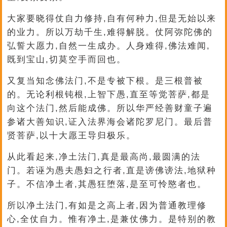
大家要晓得仗自力修持,自有何种力,但是无始以来
的业力。所以万劫千生,难得解脱。仗阿弥陀佛的
弘誓大愿力,自然一生成办。人身难得,佛法难闻,
既到宝山,切莫空手而回也。
又复当知念佛法门,不是专被下根。是三根普被
的。无论利根钝根,上智下愚,直至等觉菩萨,都是
向这个法门,然后能成佛。所以华严经善财童子遍
参诸大善知识,证入法界海会诸陀罗尼门。最后普
贤菩萨,以十大愿王导归极乐。
从此看起来,净土法门,真是最高尚,最圆满的法
门。若诬为愚夫愚妇之行者,直是谤佛谤法,地狱种
子。不信净土者,其愚狂堕落,是至可怜愍者也。
所以净土法门,有如是之高上者,因为普通教理修
心,全仗自力。惟有净土,是兼仗佛力。是特别的教