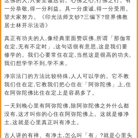
念佛的人,只要至诚恳切。心佛之心,行佛之行。有
一分恭敬,得一分利益。具一分虔诚,得一分受用。
望大家努力。《印光法师文钞?三编下?世界佛教
居士林开示法语》
真正有功夫的人,像经典里面赞叹佛,所谓「那伽常
在定,无有不定时」,这句话很有意思,这是我们要
修学的。我们心要常住在定,当然这是很高的功夫,
我们想学学不到,学不来。
净宗法门的方法比较特殊,人人可以学的。它不教
我们住在定,它教我们把心住在「阿弥陀佛」上,住
在阿弥陀佛比住在定上是容易多了。
一天到晚心里有阿弥陀佛,除阿弥陀佛之外什么都
没有,这才叫你的心住在阿弥陀佛上。这就是修净
土,这就是心里真正叫有净土。
古人讲的有禅、有净土,怎么叫「有」?就是心里头