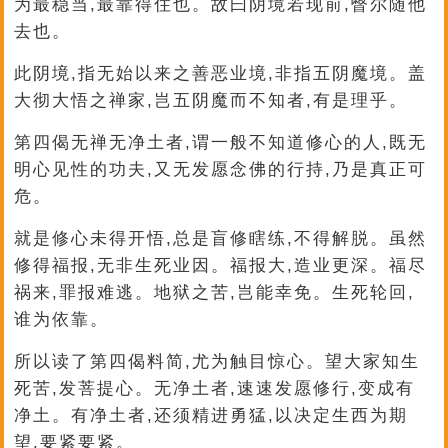
为最稳当,最靠得住也。故曰阴境若现前,瞥尔随他
去也。
此阴境,指无始以来之善恶业境,非指五阴魔境。盖
大彻大悟之禅家,岂五阴魔而不知者,有是理乎。
第四偈无禅无净土者,谓一般不知道修心的人,既无
明心见性的功夫,又无发愿念佛的行持,乃是真正可
危。
就是修心未得开悟,总是盲修瞎练,不得解脱。虽然
修得福报,无非生死业因。福报大,造业更深。福尽
祸来,罪报难逃。地狱之苦,岂能幸免。生死轮回,
谁为依靠。
所以读了第四偈料简,尤为触目惊心。望大家知生
死苦,发菩提心。无净土者,速速发愿修行,变成有
净土。有净土者,还须精进勇猛,以决定生西为期
望,要紧要紧。