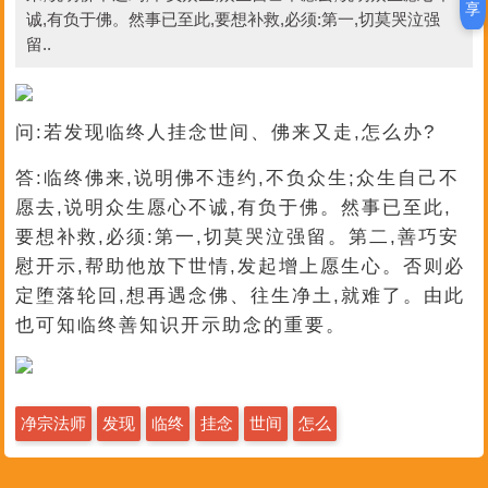
享
诚,有负于佛。然事已至此,要想补救,必须:第一,切莫哭泣强
留..
问:若发现临终人挂念世间、佛来又走,怎么办?
答:临终佛来,说明佛不违约,不负众生;众生自己不
愿去,说明众生愿心不诚,有负于佛。然事已至此,
要想补救,必须:第一,切莫哭泣强留。第二,善巧安
慰开示,帮助他放下世情,发起增上愿生心。否则必
定堕落轮回,想再遇念佛、往生净土,就难了。由此
也可知临终善知识开示助念的重要。
净宗法师
发现
临终
挂念
世间
怎么