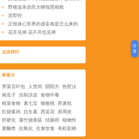
野猪追杀农民大蟒报恩相救
泥犁经
正报身心世界的虚妄相是怎么来的
花开见禅 花不开也见禅
分
享
点击排行
标签云
荠菜百叶包
人世间
阴阳方
热熨法
南瓜子
自制凉皮
食物中毒
根菜食物
素七宝
猕猴桃
荞麦枕
红烧素鸡
抗生素
西蓝花
肩周炎
肝硬化
腐竹烧香菇
结肠癌
植物性
黄酮类
抗氧化
生食饮食
有机彩棉