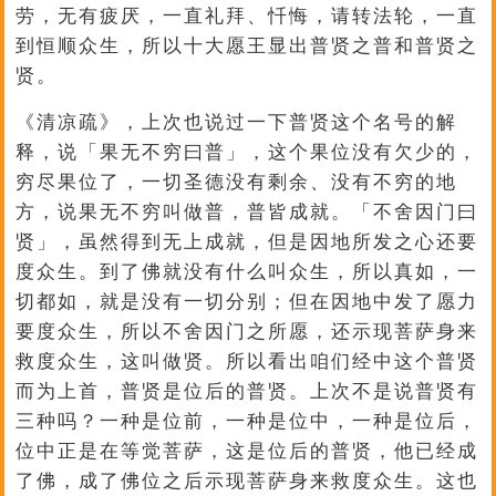
劳，无有疲厌，一直礼拜、忏悔，请转法轮，一直
到恒顺众生，所以十大愿王显出普贤之普和普贤之
贤。
《清凉疏》，上次也说过一下普贤这个名号的解
释，说「果无不穷曰普」，这个果位没有欠少的，
穷尽果位了，一切圣德没有剩余、没有不穷的地
方，说果无不穷叫做普，普皆成就。「不舍因门曰
贤」，虽然得到无上成就，但是因地所发之心还要
度众生。到了佛就没有什么叫众生，所以真如，一
切都如，就是没有一切分别；但在因地中发了愿力
要度众生，所以不舍因门之所愿，还示现菩萨身来
救度众生，这叫做贤。所以看出咱们经中这个普贤
而为上首，普贤是位后的普贤。上次不是说普贤有
三种吗？一种是位前，一种是位中，一种是位后，
位中正是在等觉菩萨，这是位后的普贤，他已经成
了佛，成了佛位之后示现菩萨身来救度众生。这也