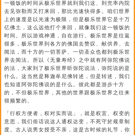
一顿饭的时间从极乐世界就到我们这、到兜率内院
去见弥勒而又打来回，那比光速快得多。咱们世界
上的速度是以光速为极限，但是极乐世界它是十万
亿佛土，这么远他打个来回，就像我们这一顿饭的
时间。所以游戏神通，自在游行。极乐世界是往返
很多，极乐世界到各方的佛国去赞叹、献供养、去
闻法，而十方的一切菩萨、一切圣众也都到极乐世
界去闻法。所以《无量寿经》之中就有阿弥陀佛说
的法，大家到了极乐世界听弥陀说法，弥陀说的是
什么。这当然是释迦牟尼佛转述，但是转述，我们
也知道阿弥陀佛说的是什么。彼此都是游步十方
的，不但极乐世界，其他的世界跟极乐世界之往来
很频繁的。
「行权方便者，权对实而说」，就是权宜、权变的
意思，我们俗话说这人通权达变，不死守於规章制
度。古人说男女授受不亲，这是古时候的礼节，你