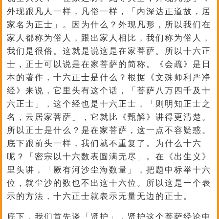
外现跟凡人一样，凡俗一样，「内深达正道故，居
家名为正士」。因为什么？外现凡形，所以我们在
家人都称为俗人，跟出家人相比，我们称为俗人，
我们是很俗。这就是说这是在家菩萨。所以十六正
士，正士可以说是在家菩萨的简称。《会疏》是日
本的著作，十六正士是什么？根据《文殊师利严净
经》来说，它里头有这个话，「菩萨八万四千及十
六正士」，这个经也是十六正士，「则明知正士之
名，云居家菩萨」，它就比《甄解》讲得更清楚。
所以正士是什么？是在家菩萨，这一点不容疑惑。
底下跟前头一样，我们就不重复了。为什么十六
呢？「密宗以十六数表圆满无尽」。在《出生义》
里头讲，「厥有河沙尘海数量」，把题中标举十六
位，就尘沙的数也不出这十六位。所以这是一个表
示的方法，十六正士就表示无量无边的正士。
底下，我们首先谈「贤护」，贤护这个菩萨经论中