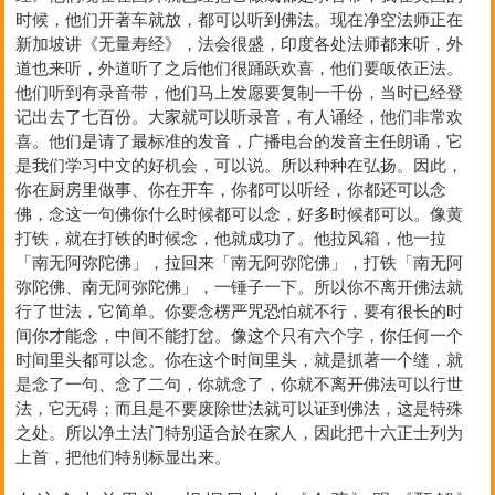
时候，他们开著车就放，都可以听到佛法。现在净空法师正在
新加坡讲《无量寿经》，法会很盛，印度各处法师都来听，外
道也来听，外道听了之后他们很踊跃欢喜，他们要皈依正法。
他们听到有录音带，他们马上发愿要复制一千份，当时已经登
记出去了七百份。大家就可以听录音，有人诵经，他们非常欢
喜。他们是请了最标准的发音，广播电台的发音主任朗诵，它
是我们学习中文的好机会，可以说。所以种种在弘扬。因此，
你在厨房里做事、你在开车，你都可以听经，你都还可以念
佛，念这一句佛你什么时候都可以念，好多时候都可以。像黄
打铁，就在打铁的时候念，他就成功了。他拉风箱，他一拉
「南无阿弥陀佛」，拉回来「南无阿弥陀佛」，打铁「南无阿
弥陀佛、南无阿弥陀佛」，一锤子一下。所以你不离开佛法就
行了世法，它简单。你要念楞严咒恐怕就不行，要有很长的时
间你才能念，中间不能打岔。像这个只有六个字，你任何一个
时间里头都可以念。你在这个时间里头，就是抓著一个缝，就
是念了一句、念了二句，你就念了，你就不离开佛法可以行世
法，它无碍；而且是不要废除世法就可以证到佛法，这是特殊
之处。所以净土法门特别适合於在家人，因此把十六正士列为
上首，把他们特别标显出来。