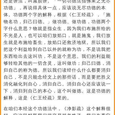
还是谤法，叫减损谤。「一切功德法指佛果之无尽
功德」，再说得具体一点，应该说无尽功德的本
体。功德两个字的解释，根据《仁王经疏》，「施
物名功，归己曰德。」做功德、做功德，功德两个
字什么意思？物就是指众生，因为我们布施所给的
不光是人，也可以咱们放焰口，就是施鬼，我们放
生就是布施给畜生，放焰口还救济地狱。所以我们
把这个利益给到自己以外的就称为功，不是说我把
东西给出去这叫功，不是这个意思。我们的利益能
够转给其他的一切含灵，这叫做功；归己曰德，消
归自己的称为德。所以我们读经什么什么都要消归
自己，不是只能念经文上的那些话，而是要把胜义
消化融化到自心，消归自己。消归自心还应该说一
下，消归到自己的本心，这个叫做德。这是功德的
解释，这是《仁王经疏》里的。
在咱们本经这个功德法中，《净影疏》这个解释很