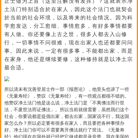
正士做为上首（这里注解没有发挥）？这就表示净
土法门特别适合於在家人，因此这个法门也就契会
於当前的社会环境，以及将来的社会情况。因为科
学愈发达，分工愈细、事情愈多，有好多事情都要
有人做。你还要像上古之世，很多人都去入山修
行，一切事情不问很难，现在出家人也还都要问问
事。因此来说，一定有很多事，不能都出家，而是
在家身，他还是继续要修，这种修持就是以净土宗
最合适。
所以清末有沈善登居士作一部《报恩论》，他里头也讲了一些
《无量寿经》，赞叹《无量寿经》，有一些观点都很不错的。
他赞叹净土法门他是这么说，净土法门是「不离佛法而行世
法，不废世法而证佛法」。所以当前就很需要，虽然我们这个
社会，你要说都是提倡出家，都去出家，国家说不行，我这国
家怎么办？所以必定要有很多在家人，而且要把各种事情办
好。净土法门你可以不需要离开佛法就行了世法。《无量寿
经》他们现在在国外就已经把它做成都是录音带，我在美国的