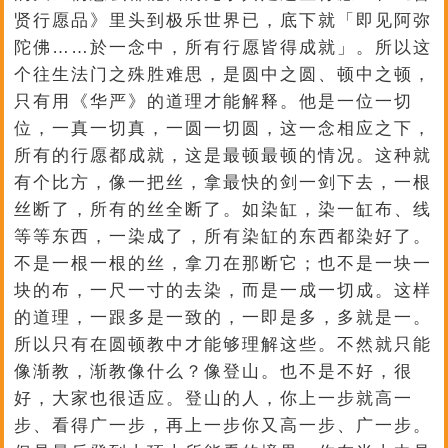
贤行愿品》里头到极乐世界已，底下就「即见阿弥
陀佛……於一念中，所有行愿皆得成就」。所以这
个往生法门之殊胜难思，是圆中之圆、顿中之顿，
只有用《华严》的道理才能解释。他是一位一切
位，一真一切真，一圆一切圆，这一念相应之下，
所有的行愿都成就，这是最顿最顿的情况。这种就
有个比方，像一把丝，拿最快的剑一剑下去，一根
丝断了，所有的丝全断了。如染缸，染一缸布、线
等等东西，一染成了，所有染缸的东西都染好了。
不是一根一根的丝，拿刀在那断它；也不是一块一
块的布，一尺一寸的去染，而是一成一切成。这样
的道理，一跟多是一致的，一即是多，多就是一。
所以只有在圆顿教中才能够理解这些。不然就只能
像渐教，渐教像什么？像登山。也不是不好，很
好，大家也很适应。登山的人，你上一步就高一
步、看得广一步，再上一步你又高一步、广一步。