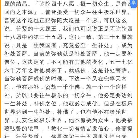
享
愿的结晶。「弥陀四十八愿，摄一切众生，是普皆
回向之本源」，普皆摄受一切众生往生极乐世界。
普贤这个愿也正跟弥陀大愿是一个愿，可以这么
说。普贤的十大愿王，我们也可以说正是阿弥陀四
十八愿中的第三十五愿，这很一致。第三十五愿就
说，凡是「生我国者，究竟必至一生补处」，成为
补处菩萨。当前的弥勒就是补处菩萨，他一定要补
佛位，这决定的，不可能有其他的变化，五十七亿
六千万年之后他就来了，就成佛，这是补处菩萨。
当弥勒菩萨成佛的时候，下边一个又在兜率天内
院，他在那补，贤劫一千个佛，就一个一个这样
补。所以只要往生极乐的一切众生，他必定要达到
一生补处，补佛之位，他就必定成佛。但是在极乐
世界达到一生补处，补佛了，也有他不在极乐世
界，只安住於极乐世界，他本愿要为众生，他要被
著弘誓的铠甲，「教化一切有情皆发信心，修菩提
行，行普贤道」。你看弥陀三十五愿里头提出来