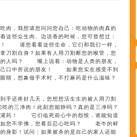
您吃肉，我想请您问问您自己：吃动物的肉真的
着这些众生肉、边说香的时候，您可曾想过：
女！ 请您看看这些生命，它们和我们一样，
肯拿刀割自身？如果有人用刀割断您的喉管，您
您的人吗？ 嘴上说着：动物是人类的朋友，
自己口中所说的朋友！ 如果您实在感受不到
上眼睛，想象做手术时，不打麻药是什么滋味？
切到手还疼好几天，您想想活生生的被人用刀割
吃的三净肉！此刻您能静吗？真的是三净吗？
地灌药！ 它们临死前心中的怨恨，谁能知道
！如您不学佛，您看后忍心吃吗？ 老牛的鲜
他的身影！试问：如果被杀的是自己的家人还能