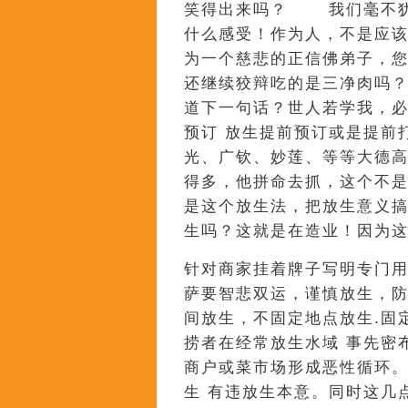
笑得出来吗？ 我们毫不犹
什么感受！作为人，不是应
为一个慈悲的正信佛弟子，
还继续狡辩吃的是三净肉吗
道下一句话？世人若学我，必
预订 放生提前预订或是提前
光、广钦、妙莲、等等大德
得多，他拼命去抓，这个不
是这个放生法，把放生意义搞
生吗？这就是在造业！因为
针对商家挂着牌子写明专门
萨要智悲双运，谨慎放生，防
间放生，不固定地点放生.固
捞者在经常放生水域 事先密
商户或菜市场形成恶性循环。
生 有违放生本意。同时这几