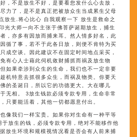
很好，不是放生不好，是要看您发什么心去放，
心尽力了，是不是真正把被放众生当成累生父母
点放生.将心比心 自我观察一下 放生是救命之
(印光大师一向不主张于佛菩萨诞期放生，捕生
放者，亦多有因放而捕来耳。然人情多好名，此
以因循了事，若不于此各日放，则便不肯特为买
亦只成空谈。因此建议不在固定时间地点采买，
避免有心人士藉此伺机敛财捕抓而祸及放生物
，但如果牵涉到众生的生命，我们也不一定非要
会趁机特意去抓很多众生，而祸及物类。你要天
过佛的圣诞日，所以它的功德更大。大在哪儿
于无相。 3放生钱款必须专款专用，生命非常
时，只要能活着，其他一切都愿意付出。
命也像我们一样宝贵。如果你对生命有一种平等
用于放生的钱，必须专款专用，绝对不能移作他
根据放生环境和规模视情况看是否会有人前来捕