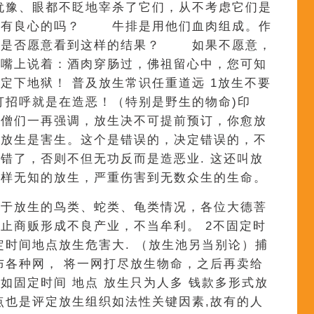
豫、眼都不眨地宰杀了它们，从不考虑它们是
该有良心的吗？ 牛排是用他们血肉组成。作
您是否愿意看到这样的结果？ 如果不愿意，
？嘴上说着：酒肉穿肠过，佛祖留心中，您可知
定下地狱！ 普及放生常识任重道远 1放生不要
打招呼就是在造恶！（特别是野生的物命)印
高僧们一再强调，放生决不可提前预订，你愈放
是放生是害生。这个是错误的，决定错误的，不
错了，否则不但无功反而是造恶业. 这还叫放
这样无知的放生，严重伤害到无数众生的生命。
用于放生的鸟类、蛇类、龟类情况，各位大德菩
止商贩形成不良产业，不当牟利。 2不固定时
定时间地点放生危害大. （放生池另当别论）捕
布各种网， 将一网打尽放生物命，之后再卖给
如固定时间 地点 放生只为人多 钱款多形式放
点也是评定放生组织如法性关键因素,故有的人