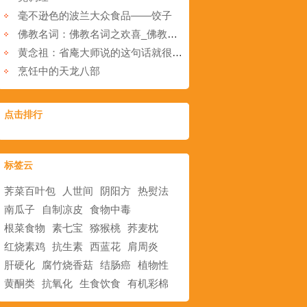
毫不逊色的波兰大众食品――饺子
佛教名词：佛教名词之欢喜_佛教中的欢喜是什么意思_佛教欢喜的意思
黄念祖：省庵大师说的这句话就很让人惊心动魄
烹饪中的天龙八部
点击排行
标签云
荠菜百叶包
人世间
阴阳方
热熨法
南瓜子
自制凉皮
食物中毒
根菜食物
素七宝
猕猴桃
荞麦枕
红烧素鸡
抗生素
西蓝花
肩周炎
肝硬化
腐竹烧香菇
结肠癌
植物性
黄酮类
抗氧化
生食饮食
有机彩棉