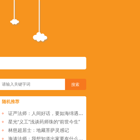
随机推荐
证严法师：人间好话，要如海绵遇水牢牢吸住
星光“义工”浅谈药师珠的“前世今生”
林慈超居士：地藏菩萨灵感记
海涛法师：我想知道出家要有什么因缘-要具足什么条件-