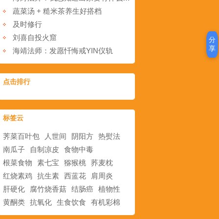
蔬菜汤 + 糙米茶养生好搭档
及时修行
刘喜自投火窟
分
享
海靖法师：发愿忏悔戒YIN仪轨
点击排行
标签云
荠菜百叶包
人世间
阴阳方
热熨法
南瓜子
自制凉皮
食物中毒
根菜食物
素七宝
猕猴桃
荞麦枕
红烧素鸡
抗生素
西蓝花
肩周炎
肝硬化
腐竹烧香菇
结肠癌
植物性
黄酮类
抗氧化
生食饮食
有机彩棉