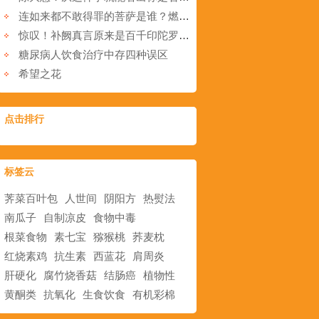
连如来都不敢得罪的菩萨是谁？燃灯佛、弥勒佛对她都要敬让三分！
惊叹！补阙真言原来是百千印陀罗尼经的随心咒？看来确实有百千倍之功德！
糖尿病人饮食治疗中存四种误区
希望之花
点击排行
标签云
荠菜百叶包
人世间
阴阳方
热熨法
南瓜子
自制凉皮
食物中毒
根菜食物
素七宝
猕猴桃
荞麦枕
红烧素鸡
抗生素
西蓝花
肩周炎
肝硬化
腐竹烧香菇
结肠癌
植物性
黄酮类
抗氧化
生食饮食
有机彩棉