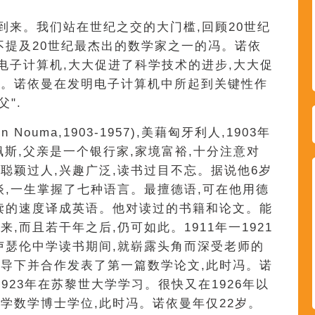
要到来。我们站在世纪之交的大门槛,回顾20世纪
不提及20世纪最杰出的数学家之一的冯。诺依
的电子计算机,大大促进了科学技术的进步,大大促
冯。诺依曼在发明电子计算机中所起到关键性作
".
 Nouma,1903-1957),美藉匈牙利人,1903年
佩斯,父亲是一个银行家,家境富裕,十分注意对
聪颖过人,兴趣广泛,读书过目不忘。据说他6岁
谈,一生掌握了七种语言。最擅德语,可在他用德
读的速度译成英语。他对读过的书籍和论文。能
,而且若干年之后,仍可如此。1911年一1921
卢瑟伦中学读书期间,就崭露头角而深受老师的
导下并合作发表了第一篇数学论文,此时冯。诺
1923年在苏黎世大学学习。很快又在1926年以
学数学博士学位,此时冯。诺依曼年仅22岁。