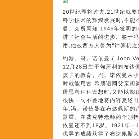
20世纪即将过去,21世纪就
科学技术的辉煌发展时,不能
曼。众所周知,1946年发明
进了社会生活的进步。鉴于
用,他被西方人誉为"计算机之父
约翰。冯。诺依曼 ( John Von
12月28日生于匈牙利的布达
孩子的教育。冯。诺依曼从小
时就能用古 希腊语同父亲闲
语思考种种设想时,又能以阅
很快一句不差地将内容复述出来
年,冯。诺依曼在布达佩斯的
器重。在费克特老师的个别指
依曼还不到18岁。1921年一
优异的成绩获得了布达佩斯大