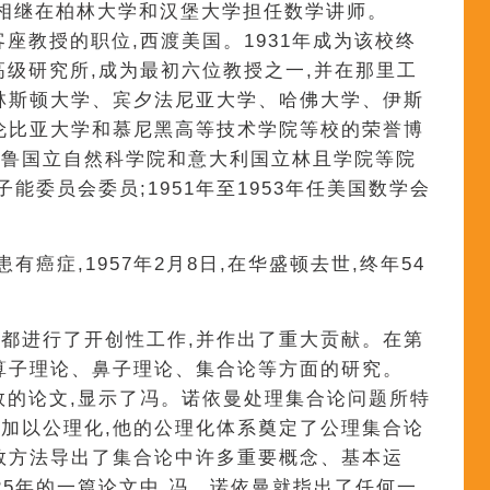
依曼相继在柏林大学和汉堡大学担任数学讲师。
客座教授的职位,西渡美国。1931年成为该校终
高级研究所,成为最初六位教授之一,并在那里工
林斯顿大学、宾夕法尼亚大学、哈佛大学、伊斯
伦比亚大学和慕尼黑高等技术学院等校的荣誉博
秘鲁国立自然科学院和意大利国立林且学院等院
子能委员会委员;1951年至1953年任美国数学会
患有癌症,1957年2月8日,在华盛顿去世,终年54
都进行了开创性工作,并作出了重大贡献。在第
算子理论、鼻子理论、集合论等方面的研究。
序数的论文,显示了冯。诺依曼处理集合论问题所特
加以公理化,他的公理化体系奠定了公理集合论
数方法导出了集合论中许多重要概念、基本运
25年的一篇论文中,冯。诺依曼就指出了任何一