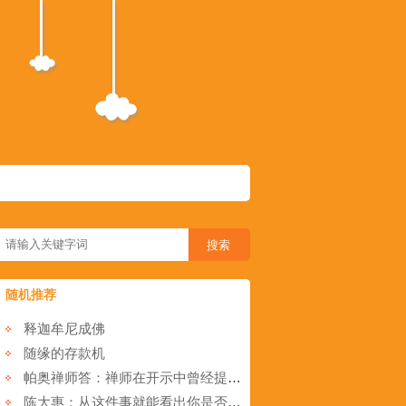
随机推荐
释迦牟尼成佛
随缘的存款机
帕奥禅师答：禅师在开示中曾经提到我们的菩萨过去世投生为狮王时，有一只兔子在睡梦中被掉落的果实所惊吓，以
陈大惠：从这件事就能看出你是否有福气！