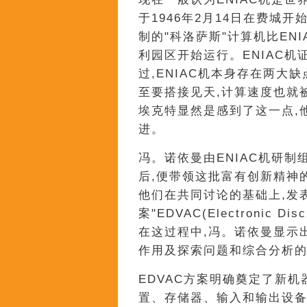
于1946年2月14日在费城
制的"科洛萨斯"计算机比ENI
利园区开始运行。ENIAC
过,ENIAC机本身存在两大缺
至要搭接见天,计算速度也就
埃克特显然是感到了这一点,
进。
冯。诺依曼由ENIAC机研制
后,便带领这批富有创新精神的
他们在共同讨论的基础上,发
案"EDVAC(Electronic Dis
在这过程中,冯。诺依曼显示
作用及探索问题和综合分析
EDVAC方案明确奠定了新机
置、存储器、输入和输出设备