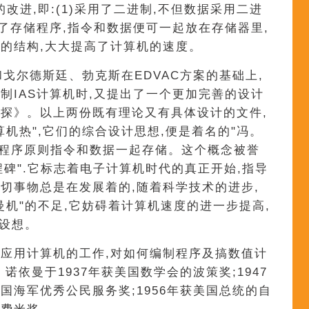
的改进,即:(1)采用了二进制,不但数据采用二进
立了存储程序,指令和数据便可一起放在存储器里,
的结构,大大提高了计算机的速度。
曼和戈尔德斯廷、勃克斯在EDVAC方案的基础上,
制IAS计算机时,又提出了一个更加完善的设计
探》。以上两份既有理论又有具体设计的文件,
机热",它们的综合设计思想,便是着名的"冯。
储程序原则指令和数据一起存储。这个概念被誉
程碑".它标志着电子计算机时代的真正开始,指导
切事物总是在发展着的,随着科学技术的进步,
曼机"的不足,它妨碍着计算机速度的进一步提高,
的设想。
应用计算机的工作,对如何编制程序及搞数值计
诺依曼于1937年获美国数学会的波策奖;1947
国海军优秀公民服务奖;1956年获美国总统的自