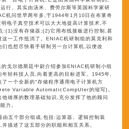
开始运行。其实由汤米、费劳尔斯等英国科学家研
AC机问世早两年多,于1944年1月10日在布莱奇
机证明电子真空技术可以大大地提高计算技术,不
点:(1)没有存储器;(2)它用布线接板进行控制,甚
被这一工作抵消了。ENIAC机研制组的莫克利和
他们也想尽快着手研制另一台计算机,以便改
组的戈尔德斯廷中尉介绍参加ENIAC机研制小组
年轻科技人员,向着更高的目标进军。1945年,
表了一个全新的"存储程序通用电子计算机方
crete Variable AutomaticCompUter的缩写)。
出他雄厚的数理基础知识,充分发挥了他的顾问
的能力。
器由五个部分组成,包括:运算器、逻辑控制装
,并描述了这五部分的职能和相互关系。