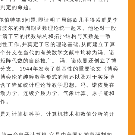
法判定的命题。
希尔伯特第5问题,即证明了局部欧几里得紧群是李
论与波尔的殆周期函数理论统一起来。他还对一般
弄清了它的代数结构和拓扑结构与实数是一致
创性工作,并莫定了它的理论基础,从而建立了算
这个分支在当代的有关数学文献中均称为冯。诺
矩阵代数的自然推广。 冯。诺依曼还创立了博
分支。 1944年发表了奠基性的重要论文《博奕
含博奕论的纯粹数学形式的阐述以及对于实际博
包含了诸如统计理论等教学思想。冯。诺依曼在
、动力学、连续介质力学、气象计算、原子能和
工作。
献是对计算机科学、计算机技术和数值分析的开
界第一台电子计算机,它是由美国科学家研制的,