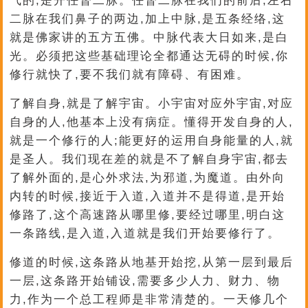
气的,是开任督二脉。任督二脉在我们的前后,左右
二脉在我们鼻子的两边,加上中脉,是五条经络,这
就是佛家讲的五方五佛。中脉代表大日如来,是白
光。必须把这些基础理论全都通达无碍的时候,你
修行就快了,要不我们就有障碍、有困难。
了解自身,就是了解宇宙。小宇宙对应外宇宙,对应
自身的人,他基本上没有病症。懂得开发自身的人,
就是一个修行的人;能更好的运用自身能量的人,就
是圣人。我们现在差的就是不了解自身宇宙,都去
了解外面的,是心外求法,为邪道,为魔道。由外向
内转的时候,接近于入道,入道并不是得道,是开始
修路了,这个高速路从哪里修,要经过哪里,明白这
一条路线,是入道,入道就是我们开始要修行了。
修道的时候,这条路从地基开始挖,从第一层到最后
一层,这条路开始铺设,需要多少人力、财力、物
力,作为一个总工程师是非常清楚的。一天修几个