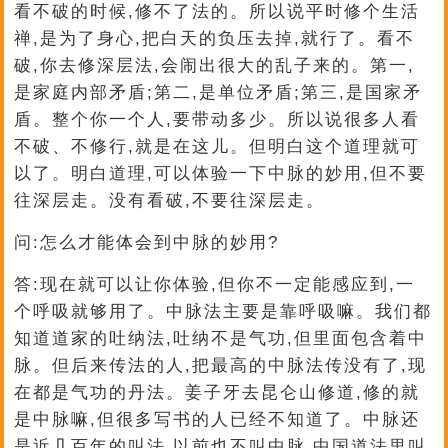
看不破的时候,修不了法的。所以说平时修个生活
禅,是为了身心,把白天的负压去掉,就行了。看不
破,你去修深层法,会闹出很大的乱子来的。第一,
是家庭内部矛盾;第二,是单位矛盾;第三,是国家矛
盾。整个你一个人,要带动多少。所以说很多人看
不破、不修行,就是在这儿。但明白这个道理就可
以了。明白道理,可以体验一下中脉的妙用,但不要
往深层走。没有看破,不要往深层走。
问:怎么才能体会到中脉的妙用?
答:现在就可以让你体验,但你不一定能感应到,一
个呼吸就够用了。中脉法主要是靠呼吸嘛。我们都
知道道家的吐纳法,吐纳不是气功,但里面包含着中
脉。但后来传法的人,把最高的中脉法传没有了,现
在都是气功的丹法。姜子牙去昆仑山修道,修的就
是中脉嘛,但很多写书的人已经不知道了。中脉还
是近几百年的叫法,以前也不叫中脉,中国道法里叫