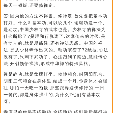
每天一顿饭,还要修禅定。
答:因为他的方法不得当。修禅定,首先要把基本功
打好。什么叫基本功,可以说几个,瑜珈功是一个,
是动功,中国少林寺的武术也是。少林寺的禅法为
什么断脉了?是理和行脱离了,达摩传来的时候,是
有动功的,就是易筋经,还有禅法思想。中国的禅
法,是从少林寺传出来的。动功演变了72绝技,心法
没有了,只剩下武功了。心法跑到了南边,慧能传心
法,开创顿悟禅法,形成中华禅的特殊风格。
禅是静功,就是盘腿打坐。动静相合,叫阴阳配合。
阴阳二气和合在身体里,结成一个丹,你身体才会强
壮,哪怕一天吃一顿饭,那些跟释迦佛修行的,一日
一餐的,都是身体强壮的,为什么?他们有基本功
呀。
寺庙里的僧侣不练动功,全练静功,练到最后都很神