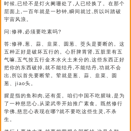
时候,已经不是灯火阑珊处了,人已经换了。在那个
层面上,一百年就是一秒钟,瞬间就过,所以叫踏破
宇宙风浪。
问:修禅,必须要吃素吗?
答:修禅,葱、蒜、韭菜、圆葱、茭头是要断的。这
五种正好是破坏五行的。心肝脾胃肾,五脏里有五
气嘛,五气按五行金木水火土来分的,这些东西正好
把你的东西破掉,就不能结丹,不能结丹,功就不会
出,所以首先要断荤。荤就是葱、蒜、韭菜、圆
葱、jiao头。
腥是指的鱼和肉,还有蛋。咱们中国不吃腥味,是为
了一种慈悲心,从梁武帝开始推广素食。既然修行
学佛,慈悲心表现在哪?就不要吃这些生灵,不杀
生。