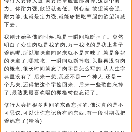
修行人要修大道,就要把荤腥全部断掉,这是个耐
力。你耐力强,欲望就会低。耐心差,欲望就会强。
耐力够,也就是定力强,就能够把吃荤腥的欲望消减
下去。
我刚开始学佛的时候,就是一瞬间就断掉了。突然
明白了众生肉就是我的肉,万一我吃的是我上辈子
爹妈哪,所以那味道闻起来就不是肉味了,就是爹妈
的味道了,哪敢吃。一瞬间就断掉啦,头脑再没有肉
的概念,很长时间就忘了肉字是怎么写的,从人生字
典里没有了,后来一想,我还不是一个神人,还是一
个凡夫,还得把这个字捡回来。后来一些歌曲忘掉
了,最熟悉最喜欢唱的橄榄树也忘记了。
修行人会把很多世间的东西忘掉的,佛法真的是不
可思议,可以让你忘记所有的东西,有一段时期我把
爹妈忘了(哈哈)。