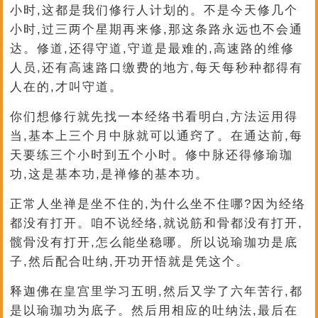
小时,这都是我们修行人计划的。不是今天修几个
小时,过三两个星期再来修,那这条路永远也不会通
达。修道,还得守道,守道是最难的,高速路的维修
人员,还有高速路口缴费的地方,每天每秒种都得有
人在的,才叫守道。
你们想修行就先找一本经络书看明白,方法运用得
当,基本上三个月中脉就可以通窍了。在通达前,每
天要练三个小时到五个小时。修中脉还得修瑜珈
功,这是基本功,是禅修的基本功。
正常人坐禅是坐不住的,为什么坐不住哪?因为经络
都没有打开。咱不说经络,就说筋和骨都没有打开,
髋骨没有打开,怎么能坐稳哪。所以说瑜珈功是底
子,然后配合吐纳,开功开悟就是凭这个。
释迦佛在皇宫里学习五明,然后又学了六年苦行,都
是以瑜珈功为底子。然后用相应的吐纳法,最后在