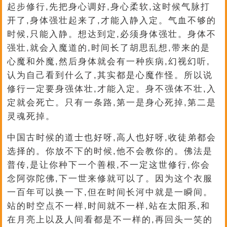
起步修行,先把身心调好,身心柔软,这时候气脉打
开了,身体强壮起来了,才能入静入定。气血不够的
时候,只能入静。想达到定,必须身体强壮。身体不
强壮,就会入魔道的,时间长了胡思乱想,带来的是
心魔和外魔,然后身体就会有一种疾病,幻视幻听,
认为自己看到什么了,其实都是心魔作怪。所以说
修行一定要身强体壮,才能入定。身不强体不壮,入
定就会死亡。只有一条路,第一是身心死掉,第二是
灵魂死掉。
中国古时候的道士也好呀,高人也好呀,收徒弟都会
选择的。你放不下的时候,他不会教你的。佛法是
普传,是让你种下一个善根,不一定这世修行,你会
念阿弥陀佛,下一世来修就可以了。因为这个衣服
一百年可以换一下,但在时间长河中就是一瞬间。
站的时空点不一样,时间就不一样,站在太阳系,和
在月亮上以及人间看都是不一样的,再回头一笑的