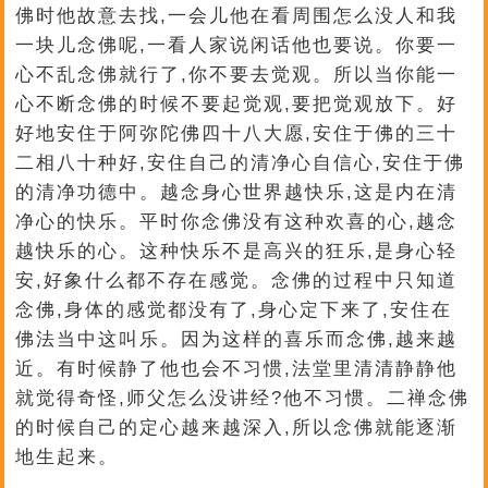
佛时他故意去找,一会儿他在看周围怎么没人和我
一块儿念佛呢,一看人家说闲话他也要说。你要一
心不乱念佛就行了,你不要去觉观。所以当你能一
心不断念佛的时候不要起觉观,要把觉观放下。好
好地安住于阿弥陀佛四十八大愿,安住于佛的三十
二相八十种好,安住自己的清净心自信心,安住于佛
的清净功德中。越念身心世界越快乐,这是内在清
净心的快乐。平时你念佛没有这种欢喜的心,越念
越快乐的心。这种快乐不是高兴的狂乐,是身心轻
安,好象什么都不存在感觉。念佛的过程中只知道
念佛,身体的感觉都没有了,身心定下来了,安住在
佛法当中这叫乐。因为这样的喜乐而念佛,越来越
近。有时候静了他也会不习惯,法堂里清清静静他
就觉得奇怪,师父怎么没讲经?他不习惯。二禅念佛
的时候自己的定心越来越深入,所以念佛就能逐渐
地生起来。