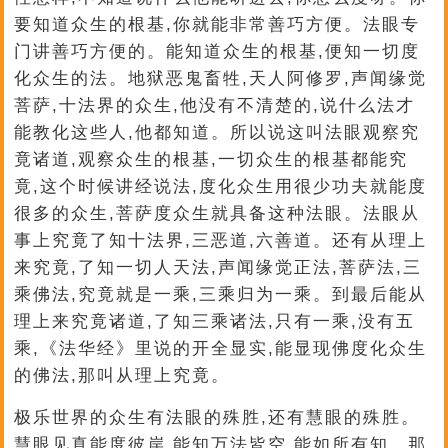
要知道众生的根基,你就能非常善巧方便。法眼专
门讲善巧方便的。能知道众生的根基,便知一切度
化众生的法。地狱恶鬼畜牲,天人阿修罗,声闻缘觉
菩萨,十法界的众生,他没有不清楚的,说什么法才
能教化这些人,他都知道。所以说这叫法眼观察究
竟诸道,观察众生的根基,一切众生的根基都能究
竟,这个时候讲经说法,度化众生用很少功夫就能度
很多的众生,菩萨度众生就具备这种法眼。法眼从
事上究竟了知十法界,三恶道,六善道。还有从理上
来究竟,了知一切人天法,声闻缘觉正法,菩萨法,三
乘佛法,究竟就是一乘,三乘归为一乘。到最后能从
理上来究竟诸道,了知三乘诸法,只有一乘,没有五
乘,《法华经》里说的开全显实,能显现佛度化众生
的佛法,那叫从理上究竟。
极乐世界的众生有法眼的殊胜,还有慧眼的殊胜。
慧眼见真能度彼岸,能知万法皆空,能如所有知。那