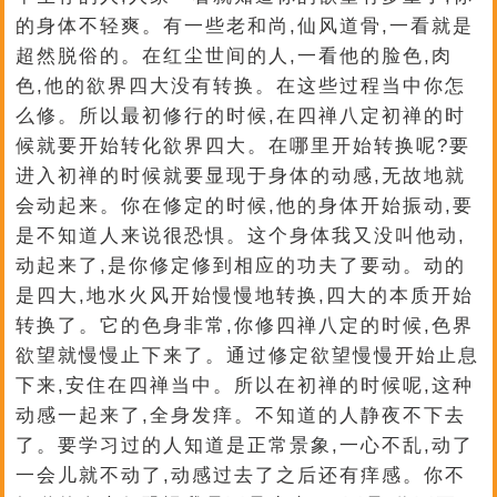
的身体不轻爽。有一些老和尚,仙风道骨,一看就是
超然脱俗的。在红尘世间的人,一看他的脸色,肉
色,他的欲界四大没有转换。在这些过程当中你怎
么修。所以最初修行的时候,在四禅八定初禅的时
候就要开始转化欲界四大。在哪里开始转换呢?要
进入初禅的时候就要显现于身体的动感,无故地就
会动起来。你在修定的时候,他的身体开始振动,要
是不知道人来说很恐惧。这个身体我又没叫他动,
动起来了,是你修定修到相应的功夫了要动。动的
是四大,地水火风开始慢慢地转换,四大的本质开始
转换了。它的色身非常,你修四禅八定的时候,色界
欲望就慢慢止下来了。通过修定欲望慢慢开始止息
下来,安住在四禅当中。所以在初禅的时候呢,这种
动感一起来了,全身发痒。不知道的人静夜不下去
了。要学习过的人知道是正常景象,一心不乱,动了
一会儿就不动了,动感过去了之后还有痒感。你不