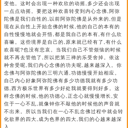
变他。这时会出现一种欢欣的动摇,多少还会出现
一点点动摇。要把这种欢喜转变到内心念佛,阿弥
陀佛是我们自性的,以前阿弥陀佛是从外来的,但是
现在从自性上开始念佛的时候,他的自己的本有的
自性慢慢地就会开悟,都是我自己的本有,有什么欣
喜嘛。这些境界是自己的,原来就已经有了,有什么
欢喜呢?也没有悲哀。当我们自己不管烦恼的时候
就不再去管他了,所以把第三禅的乐受舍掉。依这
种舍受呢,我们内心念佛的功夫呢,越来越深入。你
念佛与阿弥陀佛的三明六通,功德慢慢开始相应。
自己内心好象阿弥陀佛有多少功德我就有多少功
德,西方极乐世界有多少好处我就要得到好多。这
样念佛的时候,他的功德心,正念心就慢慢增长,安
住于一心不乱,就像钟你不敲他的时候他的声音就
不出来。所以当我们在一心不乱念佛过程中就会转
化欲界的四大,成为色界的四大,我们的心越来越深
入。