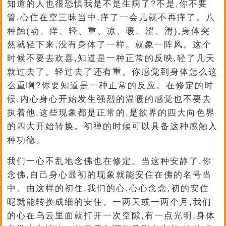
知道的人也很恐惧我是不是生病了?不是,你不要
管,心住在空三昧当中,痒了一会儿就不再痒了。八
种触(动、痒、轻、重、凉、暖、涩、滑),身体突
然就轻下来,没有身体了一样。就象一阵风。这个
时候不要去欢喜,知道是一种正常的反映,轻了几天
就过去了。轻过去了还有重。你感觉到身体怎么这
么重啊?你要知道是一种正常的反应。在修定的时
候,内心身心开始发生强烈的温暖的感觉也不要去
执着他,这些现象都是正常的,是欲界的四大向色界
的四大开始转换。初禅的时候可以具备这种感触入
种功德。
我们一心不乱地念佛也在修定。当这种安静了,你
念佛,自己身心最初的现象就能安住在佛的名号当
中。由这样的初住,我们的心,心心念念,初的安住
呢就能转换成细的安住。一两天或一两个月,我们
的心在乌云里面就打开一次空隙,有一点光明,身体