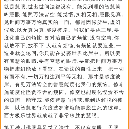
就是慧眼,世出世间法都没有。能见到理的智慧就
叫慧眼,能照万法皆空,能觉悟,实相无相,慧眼见真,
见世间万事万物真实的一面。都是因缘所生,虚幻
假象,以无真为真,能度彼岸。当我们要跳三界,要
度化自己的烦恼,要对治自己的烦恼,没有空慧,你
就放不下,放不下,人就有烦恼,有烦恼就要造业,一
造业就会轮回,你只能在娑婆世界此岸中。所以要
有智慧的眼睛,要有空慧的眼睛,要能把世间万事万
物把虚幻能放下看空。在诸法的自性上来。把一切
有而不有,一切万相达到平等无相。那才是超度彼
岸。有见万法皆空的智慧能度化我们的烦恼。修布
施能度化悭贪不舍的烦恼。修空也能度化悭贪不舍
的烦恼。能守戒,能依智慧而持戒,能到达解脱的彼
岸。以智慧度行六度波罗蜜就能超脱生死的彼岸。
西方极乐世界就成就了非常殊胜的慧眼。
第五种叫佛眼具足觉了法性。不仅有肉眼、天眼、