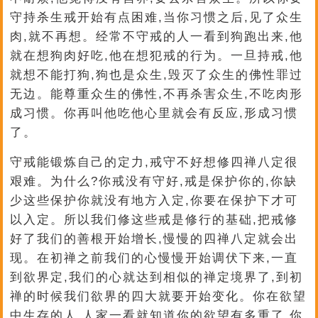
守持杀生戒开始有点困难,当你习惯之后,见了众生
肉,就不再想。经常不守戒的人一看到狗跑出来,他
就在想狗肉好吃,他在想犯戒的行为。一旦持戒,他
就想不能打狗,狗也是众生,毁灭了众生的佛性罪过
无边。能尊重众生的佛性,不再杀害众生,不吃肉形
成习惯。你再叫他吃他心里就会有反应,形成习惯
了。
守戒能锻炼自己的定力,戒守不好想修四禅八定很
艰难。为什么?你戒没有守好,戒是保护你的,你缺
少这些保护你就没有地方入定,你要在保护下才可
以入定。所以我们修这些戒是修行的基础,把戒修
好了我们的善根开始增长,慢慢的四禅八定就会出
现。在初禅之前我们的心慢慢开始调伏下来,一直
到欲界定,我们的心就达到相似的禅定境界了,到初
禅的时候我们欲界的四大就要开始变化。你在欲望
中生存的人,人家一看就知道你的欲望有多重了,你