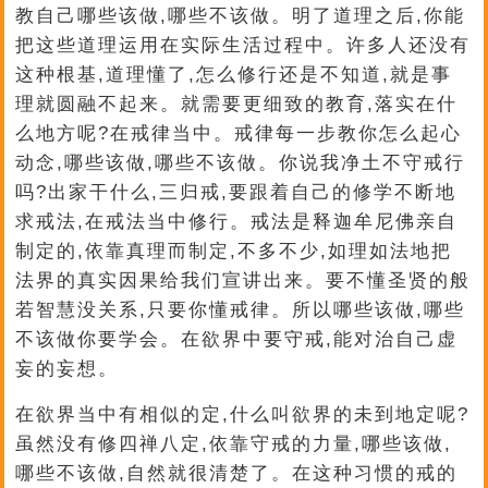
教自己哪些该做,哪些不该做。明了道理之后,你能
把这些道理运用在实际生活过程中。许多人还没有
这种根基,道理懂了,怎么修行还是不知道,就是事
理就圆融不起来。就需要更细致的教育,落实在什
么地方呢?在戒律当中。戒律每一步教你怎么起心
动念,哪些该做,哪些不该做。你说我净土不守戒行
吗?出家干什么,三归戒,要跟着自己的修学不断地
求戒法,在戒法当中修行。戒法是释迦牟尼佛亲自
制定的,依靠真理而制定,不多不少,如理如法地把
法界的真实因果给我们宣讲出来。要不懂圣贤的般
若智慧没关系,只要你懂戒律。所以哪些该做,哪些
不该做你要学会。在欲界中要守戒,能对治自己虚
妄的妄想。
在欲界当中有相似的定,什么叫欲界的未到地定呢?
虽然没有修四禅八定,依靠守戒的力量,哪些该做,
哪些不该做,自然就很清楚了。在这种习惯的戒的