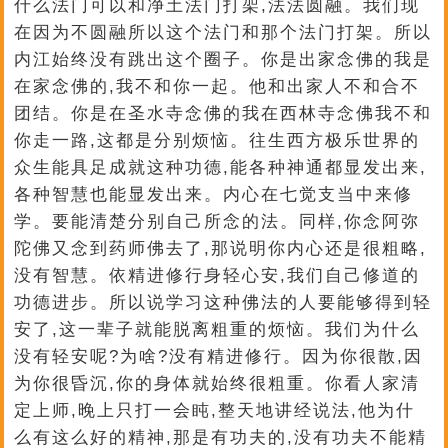
什么法门可以和净土法门打架,法法圆融。我们现
在因为不圆融所以这个法门和那个法门打架。所以
内江始终没有跳出这个圈子。你是出家念佛的我是
在家念佛的,我不和你一起。他和出家人不和合不
团结。你是在圣水寺念佛的我在西林寺念佛我不和
你走一路,这都是分别烦恼。往生西方极乐世界的
众生能具足成就这种功德,能各种神通都显发出来,
各种智慧也能显发出来。内心在七觉支当中来修
学。要能清楚分别自己所念的法。同样,你念阿弥
陀佛又念到药师佛去了,那说明你内心还是很粗略,
没有智慧。依精进修行身轻心安,我们自己修道的
功德进步。所以说学习这种佛法的人要能够得到轻
安了,这一辈子就能脱离粗重的烦恼。我们为什么
没有轻安呢?为啥?没有精进修行。因为你很散,因
为你很昏沉,你的身体就始终很粗重。你看人家清
定上师,晚上只打一会盹,整天地讲经说法,他为什
么有这么好的精神,那是有功夫的,没有功夫不能精