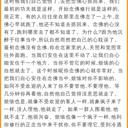
这时候我们自己觉悟了,去把念佛心抓回来。我们
最初的功夫就是这样。开始念佛修行就是这样的,
很正常。有的人往往坐在那里念佛念了一上午,念
佛心早就跑了,他还不知道去抓回来。念佛的心没
有了,跑到哪里去了都不知道了。为什么?因为他沉
醉于往事当中,所以自然而然把自己的心耽误了。
最初念佛没有念佛,你在念家里的人,关照和觉照常
往外面跑。当我们安住在这里不动了,让我们自心
能安住于一个地方。当你不管它的时候,烦恼的心
自然就去了。这个时候呢你念佛的心就非常好。当
把我们自心安住在念佛当中,烦恼对你不影响的。
如同不受欢迎的人来了你不要管他,不要理他。等
几分钟你再看他,自然他自己觉得没意思就走了。
烦恼也是,就像不受欢迎的客人一样,就象疯子来了
一样,没人理他,他就走了。如果一群人围着他,他
就不走了,他很兴奋。烦恼也像一个疯子一样,他到
你修行的正念当中来干扰你,你不要理它,受到冷遇