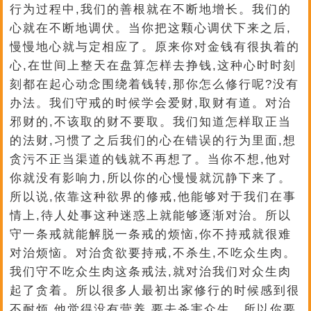
行为过程中,我们的善根就在不断地增长。我们的
心就在不断地调伏。当你把这颗心调伏下来之后,
慢慢地心就与定相应了。原来你对金钱有很执着的
心,在世间上整天在盘算怎样去挣钱,这种心时时刻
刻都在起心动念围绕着钱转,那你怎么修行呢?没有
办法。我们守戒的时候学会爱财,取财有道。对治
邪财的,不该取的财不要取。我们知道怎样取正当
的法财,习惯了之后我们的心在错误的行为里面,想
贪污不正当渠道的钱就不再想了。当你不想,他对
你就没有影响力,所以你的心慢慢就沉静下来了。
所以说,依靠这种欲界的修戒,他能够对于我们在事
情上,待人处事这种迷惑上就能够逐渐对治。所以
守一条戒就能解脱一条戒的烦恼,你不持戒就很难
对治烦恼。对治贪欲要持戒,不杀生,不吃众生肉。
我们守不吃众生肉这条戒法,就对治我们对众生肉
起了贪着。所以很多人最初出家修行的时候感到很
不耐烦,他觉得没有营养,要去杀害众生。所以你要