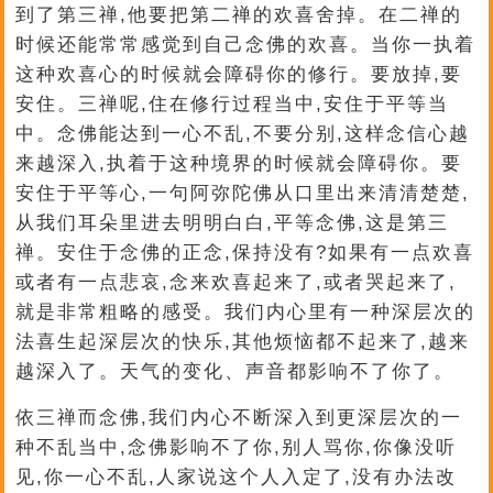
到了第三禅,他要把第二禅的欢喜舍掉。在二禅的
时候还能常常感觉到自己念佛的欢喜。当你一执着
这种欢喜心的时候就会障碍你的修行。要放掉,要
安住。三禅呢,住在修行过程当中,安住于平等当
中。念佛能达到一心不乱,不要分别,这样念信心越
来越深入,执着于这种境界的时候就会障碍你。要
安住于平等心,一句阿弥陀佛从口里出来清清楚楚,
从我们耳朵里进去明明白白,平等念佛,这是第三
禅。安住于念佛的正念,保持没有?如果有一点欢喜
或者有一点悲哀,念来欢喜起来了,或者哭起来了,
就是非常粗略的感受。我们内心里有一种深层次的
法喜生起深层次的快乐,其他烦恼都不起来了,越来
越深入了。天气的变化、声音都影响不了你了。
依三禅而念佛,我们内心不断深入到更深层次的一
种不乱当中,念佛影响不了你,别人骂你,你像没听
见,你一心不乱,人家说这个人入定了,没有办法改