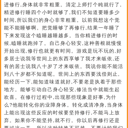
进修行,身体就非常粗重。清定上师打个盹就行了,
精进修行睡四个小时就够了,我们不知道要睡多少
时间,所以我们的身心非常粗重。以前我想这个觉
能不能睡够啊。把觉睡够了再修行,结果一年睡了
下来发现这个瞌睡越睡越多。当你精进修行的时
候,瞌睡就跑掉了。自己身心轻安,这种善根就慢慢
开始出现,修行也就更有时间。游戏是玩不玩的,好
多居士说我等世间上的东西享够了我才来皈依,还
有的居士说我八十岁了才来皈依。我说你能不能活
到八十岁都不知道呢。世间上的东西要浅偿则止,
能经历一下,能知道味道就好,不要老是执着于那些
地方。能够引动自己身心轻安,修法当中就能生起
欢喜。在修行过程中,出现那些现象是好事,为什
么?他能转化你的业障身体。转化成清净身,当身体
上能出现这些反应的时候要坚持修行,不能马上放
弃。如果你不能坚持,就不行。你以后再修行还是