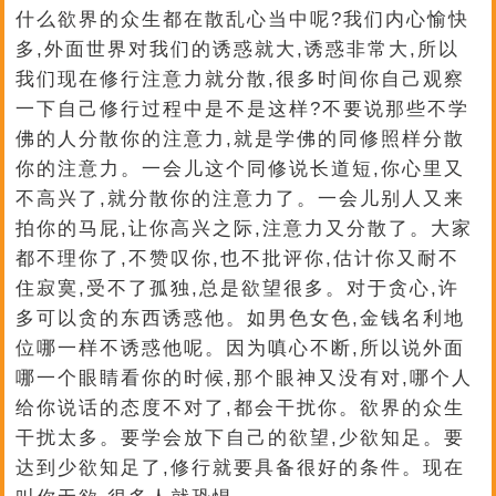
什么欲界的众生都在散乱心当中呢?我们内心愉快
多,外面世界对我们的诱惑就大,诱惑非常大,所以
我们现在修行注意力就分散,很多时间你自己观察
一下自己修行过程中是不是这样?不要说那些不学
佛的人分散你的注意力,就是学佛的同修照样分散
你的注意力。一会儿这个同修说长道短,你心里又
不高兴了,就分散你的注意力了。一会儿别人又来
拍你的马屁,让你高兴之际,注意力又分散了。大家
都不理你了,不赞叹你,也不批评你,估计你又耐不
住寂寞,受不了孤独,总是欲望很多。对于贪心,许
多可以贪的东西诱惑他。如男色女色,金钱名利地
位哪一样不诱惑他呢。因为嗔心不断,所以说外面
哪一个眼睛看你的时候,那个眼神又没有对,哪个人
给你说话的态度不对了,都会干扰你。欲界的众生
干扰太多。要学会放下自己的欲望,少欲知足。要
达到少欲知足了,修行就要具备很好的条件。现在