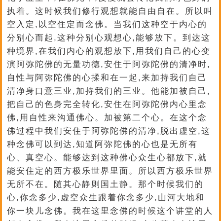
执着。这时候我们修行观想就能自由自在。所以叫
空入定,以空住定而念佛。当我们这种空于内心的
分别心而起,这种分别心观想心,能够放下。到达这
种境界,在我们内心的观想放下,用我们自己的心变
演阿弥陀佛的无量功德,安住于阿弥陀佛的清净时,
自性与阿弥陀佛的心揉和在一起,来加持我们自己
清净身口意三业,加持我们的三业。他能加被自己,
把自己的色身完全转化,安住在阿弥陀佛内心里念
佛,用自性来沟通佛心。加被第二个心。在这个念
佛过程中我们安住于阿弥陀佛的清净,脱出虚空,这
种念佛可以到达,知道阿弥陀佛的心也是无所有
心、真空心。能够达到这种佛心众生心都放下,就
能安住定的西方极乐世界里面。所以西方极乐世界
无所不在。随其心静则国土静。那个时候我们的
心,你念多少,虚空众生跟着你念多少,山河大地和
你一块儿念佛。我在这里念佛的时候这个讲堂的人