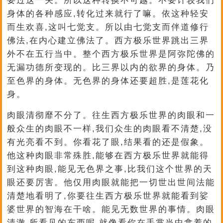
要过这一关。所以这种转换不可越。不要计较我们
身体的各种感应,转化过来就行了嘛。依这种轻安
而生欢喜,这叫七觉支。所以由七觉支而伴道修行
佛法,在内心建立佛法了。西方极乐世界跳出三界
外不在五行当中。整个西方极乐世界是阿弥陀佛的
无漏功德所变现的。比三界以内的欲界的身体。乃
至色界的身体。无色界的身体还要超胜,是莲花化
身。
肉眼清彻靡不分了。往生西方极乐世界的肉眼和一
般众生的肉眼不一样,我们众生的肉眼看不清楚,没
有光亮看不到。你看花了眼,结果看的还是假象。
他这种肉眼非常殊胜,能够在西方极乐世界就能得
到这种肉眼,能见无色界之事,比我们这个世界的天
眼还要厉害。他仅用肉眼就能把一切世出世间法能
清楚地看明了,你要往生西方极乐世界就能看到娑
婆世界的智海在干啥。能见无数世界的事情。肉眼
清澈,所看见的东西呢,就像看你在手掌当中拿着的