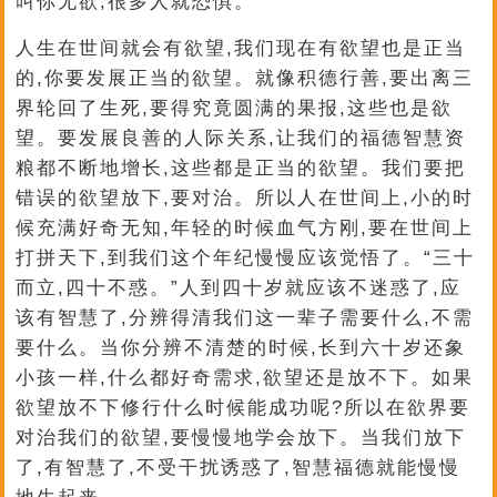
叫你无欲,很多人就恐惧。
人生在世间就会有欲望,我们现在有欲望也是正当
的,你要发展正当的欲望。就像积德行善,要出离三
界轮回了生死,要得究竟圆满的果报,这些也是欲
望。要发展良善的人际关系,让我们的福德智慧资
粮都不断地增长,这些都是正当的欲望。我们要把
错误的欲望放下,要对治。所以人在世间上,小的时
候充满好奇无知,年轻的时候血气方刚,要在世间上
打拼天下,到我们这个年纪慢慢应该觉悟了。“三十
而立,四十不惑。”人到四十岁就应该不迷惑了,应
该有智慧了,分辨得清我们这一辈子需要什么,不需
要什么。当你分辨不清楚的时候,长到六十岁还象
小孩一样,什么都好奇需求,欲望还是放不下。如果
欲望放不下修行什么时候能成功呢?所以在欲界要
对治我们的欲望,要慢慢地学会放下。当我们放下
了,有智慧了,不受干扰诱惑了,智慧福德就能慢慢