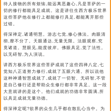
待人接物的所有烦恼,能远离恶趣心,凡是菩萨的一
切的修行都能具足成就。这是讲往生西方极乐世界
这些菩萨他在修行上都能修行具足,都能离开那些
过错。
得深禅定,诸通明慧。游志七觉,修心佛法。肉眼清
彻,靡不分了。天眼通达,无量无限。法眼观察,究
竟诸道。慧眼见,能度彼岸。佛眼具足,觉了法性。
以无碍智,为人演说。
讲西方极乐世界这些菩萨成就了这些四禅八定,七
觉知八正道努力修行,成就了五眼六通。所以说他
这种神通智慧成就了,成就了一切智、无碍智,不管
是自己修行还是帮助众生修行都非常具足。这一段
大意就讲的是这个。他们成就的功德非常圆满,所
以具足成就无量功德。
得深禅定呢?欲界的众生几乎都在散乱心当中。为