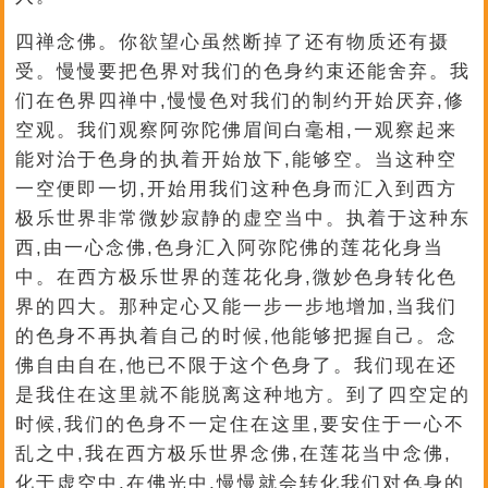
四禅念佛。你欲望心虽然断掉了还有物质还有摄
受。慢慢要把色界对我们的色身约束还能舍弃。我
们在色界四禅中,慢慢色对我们的制约开始厌弃,修
空观。我们观察阿弥陀佛眉间白毫相,一观察起来
能对治于色身的执着开始放下,能够空。当这种空
一空便即一切,开始用我们这种色身而汇入到西方
极乐世界非常微妙寂静的虚空当中。执着于这种东
西,由一心念佛,色身汇入阿弥陀佛的莲花化身当
中。在西方极乐世界的莲花化身,微妙色身转化色
界的四大。那种定心又能一步一步地增加,当我们
的色身不再执着自己的时候,他能够把握自己。念
佛自由自在,他已不限于这个色身了。我们现在还
是我住在这里就不能脱离这种地方。到了四空定的
时候,我们的色身不一定住在这里,要安住于一心不
乱之中,我在西方极乐世界念佛,在莲花当中念佛,
化于虚空中,在佛光中,慢慢就会转化我们对色身的