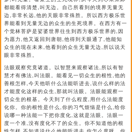
都能看得清楚,叫无边。自己所看到的境界无量无
边,非常长远,他的天眼非常殊胜。所以西方极乐世
界能看到无量无边的众生的生死境界。在西方有一
个觉林菩萨是娑婆世界往生到西方极乐世界的,因
为愿力,他又返回到唐朝,他得到天眼通了,他能知
众生的现在未来,他看到的众生无量无边,所以说天
眼非常殊胜。
法眼观察究竟诸道。以智慧来观察诸法,所以有智
慧才有佛法,叫法眼。能看见一切众生的根性,他的
善根怎样,今天他听什么法能听进去,说什么样的法
才能度化这样的众生,那就叫法眼。法眼能观察一
切众生的根基。今天到了什么程度,用什么法能度
化你。你的根性是什么,你的习气烦恼是什么,给你
说哪一种法能一下把你度化,这就是法眼。法眼一
度一个准,没有度化不了的众生。你不知道他的根
性怎样,不知道说什么他能听进去,你怎么度呀。你