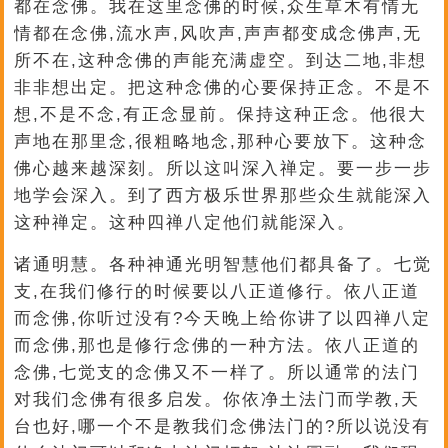
都在念佛。我在这里念佛的时候,众生草木有情无
情都在念佛,流水声,风吹声,声声都变成念佛声,无
所不在,这种念佛的声能充满虚空。到达二地,非想
非非想出定。把这种念佛的心要保持正念。不是不
想,不是不念,有正念显前。保持这种正念。他很大
声地在那里念,很粗略地念,那种心要放下。这种念
佛心越来越深刻。所以这叫深入禅定。要一步一步
地学会深入。到了西方极乐世界那些众生就能深入
这种禅定。这种四禅八定他们就能深入。
诸通明慧。各种神通光明智慧他们都具备了。七觉
支,在我们修行的时候要以八正道修行。依八正道
而念佛,你听过没有?今天晚上给你讲了以四禅八定
而念佛,那也是修行念佛的一种方法。依八正道的
念佛,七觉支的念佛又不一样了。所以通常的法门
对我们念佛有很多启发。你依净土法门而学教,天
台也好,哪一个不是教我们念佛法门的?所以说没有