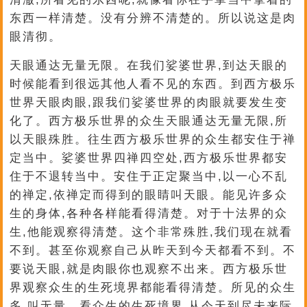
东西一样清楚。没有分辨不清楚的。所以说这是肉
眼清彻。
天眼通达无量无限。在我们娑婆世界,到达天眼的
时候能看到很远其他人看不见的东西。到西方极乐
世界天眼肉眼,跟我们娑婆世界的肉眼就要发生变
化了。西方极乐世界的众生天眼通达无量无限,所
以天眼殊胜。往生西方极乐世界的众生都安住于禅
定当中。娑婆世界四禅四空处,西方极乐世界都安
住于不退转当中。安住于正定聚当中,以一心不乱
的禅定,依禅定而得到的眼睛叫天眼。能见许多众
生的身体,各种各样能看得清楚。对于十法界的众
生,他能观察得清楚。这个非常殊胜,我们现在就看
不到。甚至你观察自己从昨天到今天都看不到。不
要说天眼,就是肉眼你也观察不出来。西方极乐世
界观察众生的生死境界都能看得清楚。所见的众生
多,叫无量。看众生的生死境界,从今天到尽未来际