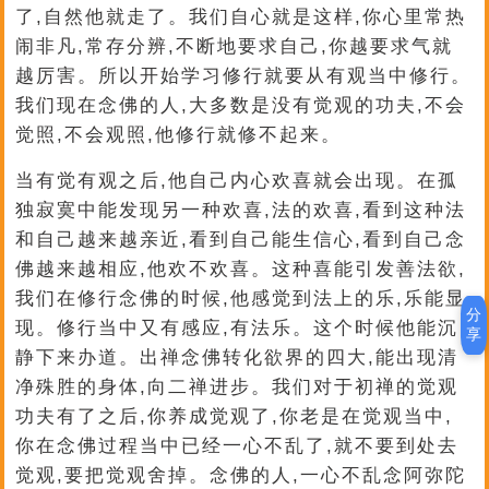
了,自然他就走了。我们自心就是这样,你心里常热
闹非凡,常存分辨,不断地要求自己,你越要求气就
越厉害。所以开始学习修行就要从有观当中修行。
我们现在念佛的人,大多数是没有觉观的功夫,不会
觉照,不会观照,他修行就修不起来。
当有觉有观之后,他自己内心欢喜就会出现。在孤
独寂寞中能发现另一种欢喜,法的欢喜,看到这种法
和自己越来越亲近,看到自己能生信心,看到自己念
佛越来越相应,他欢不欢喜。这种喜能引发善法欲,
我们在修行念佛的时候,他感觉到法上的乐,乐能显
分
现。修行当中又有感应,有法乐。这个时候他能沉
享
静下来办道。出禅念佛转化欲界的四大,能出现清
净殊胜的身体,向二禅进步。我们对于初禅的觉观
功夫有了之后,你养成觉观了,你老是在觉观当中,
你在念佛过程当中已经一心不乱了,就不要到处去
觉观,要把觉观舍掉。念佛的人,一心不乱念阿弥陀