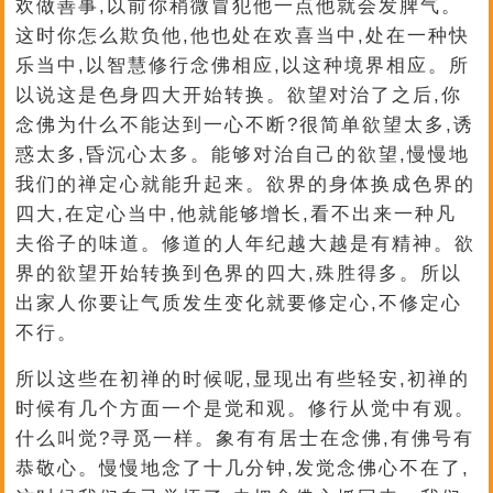
欢做善事,以前你稍微冒犯他一点他就会发脾气。
这时你怎么欺负他,他也处在欢喜当中,处在一种快
乐当中,以智慧修行念佛相应,以这种境界相应。所
以说这是色身四大开始转换。欲望对治了之后,你
念佛为什么不能达到一心不断?很简单欲望太多,诱
惑太多,昏沉心太多。能够对治自己的欲望,慢慢地
我们的禅定心就能升起来。欲界的身体换成色界的
四大,在定心当中,他就能够增长,看不出来一种凡
夫俗子的味道。修道的人年纪越大越是有精神。欲
界的欲望开始转换到色界的四大,殊胜得多。所以
出家人你要让气质发生变化就要修定心,不修定心
不行。
所以这些在初禅的时候呢,显现出有些轻安,初禅的
时候有几个方面一个是觉和观。修行从觉中有观。
什么叫觉?寻觅一样。象有有居士在念佛,有佛号有
恭敬心。慢慢地念了十几分钟,发觉念佛心不在了,