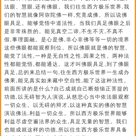
法眼、慧眼,还有佛眼。我们往生西方极乐世界,我
们的智慧就像阿弥陀佛一样,究竟成佛。所以说佛
眼具足。能够觉悟中道法性。当我们具足佛眼之后
是非常殊胜的。能见真空二谛,不生不灭,不真不
假,事理圆融。是心是佛,非心非佛等等一切的境界
这些佛眼都能观察到位。所以佛眼就是佛的智慧,
能觉了法性,一种是无自性之性,因果之性。两种法
性都能觉悟,都能通达。这才叫佛眼具足,到了佛眼
具足,总的来总结一句,往生西方极乐世界一生成办
佛果,能见真实如来藏中空自性,能了达这种法性。
前面所讲的是什么?自己成就自己断烦恼正菩提的
功德,以无碍智为人演说,从慈悲心当中依法眼观察
一切众生。以无碍的辩才,以这种真实的佛的智慧
演说佛法,利益一切众生。所以西方极乐世界能够
利益尽虚空遍法界的众生,具足无量的智慧。我们
也能成就这样的功德,所以往生西方极乐世界具备