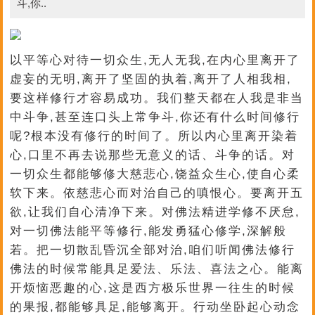
斗,你..
以平等心对待一切众生,无人无我,在内心里离开了
虚妄的无明,离开了坚固的执着,离开了人相我相,
要这样修行才容易成功。我们整天都在人我是非当
中斗争,甚至连口头上常争斗,你还有什么时间修行
呢?根本没有修行的时间了。所以内心里离开染着
心,口里不再去说那些无意义的话、斗争的话。对
一切众生都能够修大慈悲心,饶益众生心,使自心柔
软下来。依慈悲心而对治自己的嗔恨心。要离开五
欲,让我们自心清净下来。对佛法精进学修不厌怠,
对一切佛法能平等修行,能发勇猛心修学,深解般
若。把一切散乱昏沉全部对治,咱们听闻佛法修行
佛法的时候常能具足爱法、乐法、喜法之心。能离
开烦恼恶趣的心,这是西方极乐世界一往生的时候
的果报,都能够具足,能够离开。行动坐卧起心动念