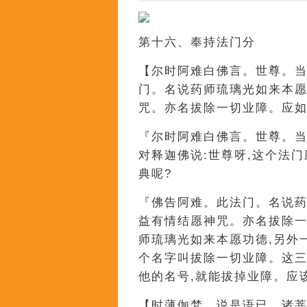
第十六、奉持法门分
【尔时阿难白佛言。世尊。
门。名说药师琉璃光如来本
咒。亦名拔除一切业障。应
『尔时阿难白佛言。世尊。
对释迦佛说:世尊呀,这个法
典呢?
『佛告阿难。此法门。名说
益有情结愿神咒。亦名拔除一
师琉璃光如来本愿功德,另外
个名字叫拔除一切业障。这三
他的名号,就能拔掉业障。应
【时薄伽梵。说是语已。诸