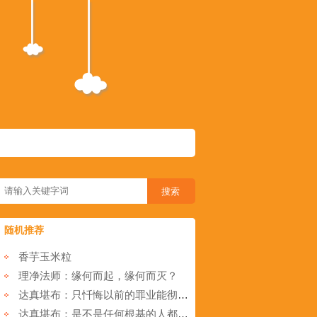
随机推荐
香芋玉米粒
理净法师：缘何而起，缘何而灭？
达真堪布：只忏悔以前的罪业能彻底清净业障吗？
达真堪布：是不是任何根基的人都可以发心修持大圆满法？