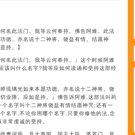
当何名此法门。我等云何奉持。佛告阿难。此法
愿功德。亦名说十二神将。饶益有情。结愿神
如是持。】
当何名此法门。我等云何奉持。』这个时候阿难
门应该叫什么名字?我等应如何读诵和受持这部经
药师琉璃光如来本愿功德。亦名说十二神将。饶
切业障。应如是持。』佛告诉阿难,这部法叫药
一个名字叫十二神将饶益有情结愿神咒;还有一
个名字,不论你用哪个名字,只要你修他的法,念
该非常虔诚的受持。
菩萨摩诃萨。及大声闻。国王大臣。婆罗门。居