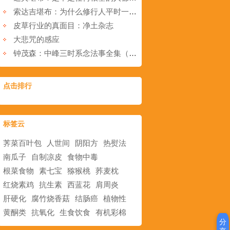
索达吉堪布：为什么修行人平时一般都禁语不言？
皮草行业的真面目：净土杂志
大悲咒的感应
钟茂森：中峰三时系念法事全集（第十五集）
点击排行
标签云
荠菜百叶包
人世间
阴阳方
热熨法
南瓜子
自制凉皮
食物中毒
根菜食物
素七宝
猕猴桃
荞麦枕
红烧素鸡
抗生素
西蓝花
肩周炎
肝硬化
腐竹烧香菇
结肠癌
植物性
黄酮类
抗氧化
生食饮食
有机彩棉
分