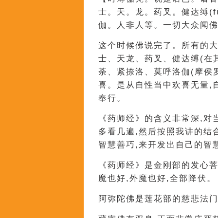
士。天。龙。药叉。健达缚(f
伽。人非人等。一切大众闻
这个时候佛说完了。所有的
士、天龙、药叉、健达缚(在
荼、紧捺洛、莫呼洛伽(摩侯
喜。是从自性当中欢喜无量,
奉行。
《药师经》的含义非常深,对
多看几遍,然后按照我讲的结
智慧善巧,来开发出自己的智
《药师经》是金刚部的发心菩
魔也好,外魔也好,全部降伏。
阿弥陀佛是莲花部的慈悲法门