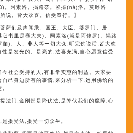
ù)。阿素洛。揭路荼。紧捺(nà)洛。莫呼洛
佛所说。皆大欢喜。信受奉行。】
大菩萨们及声闻乘、国王、大臣、婆罗门、居
其它书里是骞大夫)、阿素洛(就是阿修罗)、揭路
罗伽)、人、非人等一切大众,听完佛说话,皆大欢
自性是发光的、是亮的,法喜充满,自心愿意信受
当今社会受持的人,有非常实惠的利益。大家要
合自己身边所有的事情,来分析一下,运用佛给的
慧。
提法门,金刚部是降伏法,是降伏我们的魔障,心
,是摄受法,摄受一切众生。