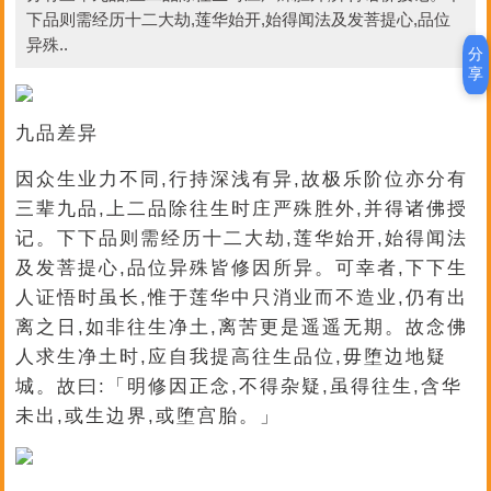
下品则需经历十二大劫,莲华始开,始得闻法及发菩提心,品位
异殊..
分
享
九品差异
因众生业力不同,行持深浅有异,故极乐阶位亦分有
三辈九品,上二品除往生时庄严殊胜外,并得诸佛授
记。下下品则需经历十二大劫,莲华始开,始得闻法
及发菩提心,品位异殊皆修因所异。可幸者,下下生
人证悟时虽长,惟于莲华中只消业而不造业,仍有出
离之日,如非往生净土,离苦更是遥遥无期。故念佛
人求生净土时,应自我提高往生品位,毋堕边地疑
城。故曰:「明修因正念,不得杂疑,虽得往生,含华
未出,或生边界,或堕宫胎。」