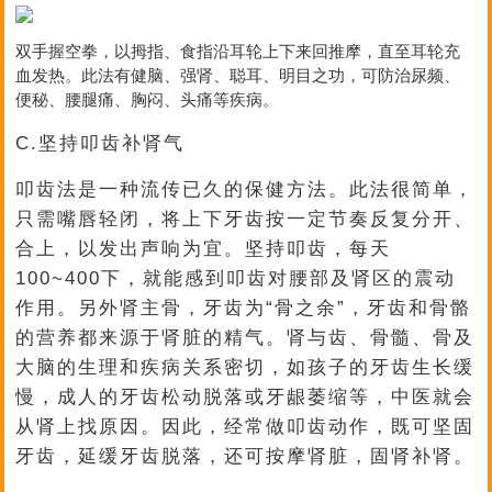
双手握空拳，以拇指、食指沿耳轮上下来回推摩，直至耳轮充
血发热。此法有健脑、强肾、聪耳、明目之功，可防治尿频、
便秘、腰腿痛、胸闷、头痛等疾病。
C.坚持叩齿补肾气
叩齿法是一种流传已久的保健方法。此法很简单，
只需嘴唇轻闭，将上下牙齿按一定节奏反复分开、
合上，以发出声响为宜。坚持叩齿，每天
100~400下，就能感到叩齿对腰部及肾区的震动
作用。另外肾主骨，牙齿为“骨之余”，牙齿和骨骼
的营养都来源于肾脏的精气。肾与齿、骨髓、骨及
大脑的生理和疾病关系密切，如孩子的牙齿生长缓
慢，成人的牙齿松动脱落或牙龈萎缩等，中医就会
从肾上找原因。因此，经常做叩齿动作，既可坚固
牙齿，延缓牙齿脱落，还可按摩肾脏，固肾补肾。