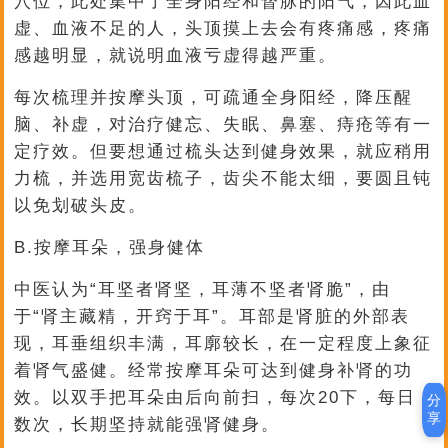
穴位，此处集中了全身阳经和督脉的阳气，因此血
虚、血液不足的人，头顶摸上去会有疼痛感，疼痛
感越明显，就说明血液亏虚得越严重。
每次梳理并按摩头顶，可疏通全身阳经，降压醒
脑、补虚，对治疗健忘、失眠、鼻塞、痔疮等有一
定疗效。但要想通过梳头达到健身效果，就应稍用
力梳，并选用宽齿梳子，齿尖不能太细，要圆且钝
以免划破头皮。
B.按摩耳朵，强身健体
中医认为“耳坚者肾坚，耳薄不坚者肾脆”，由
于“肾主藏精，开窍于耳”。耳部是肾脏的外部表
现，耳垂组织丰满，耳廓较长，在一定程度上象征
着肾气盛健。经常按摩耳朵可达到健身补肾的功
效。以双手把耳朵由后向前扫，每次20下，每日
分
享
数次，长期坚持就能强肾健身。