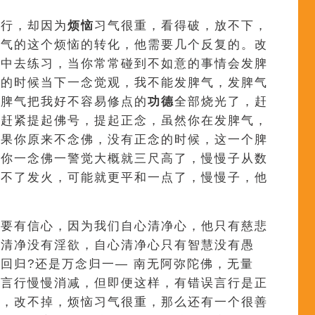
言行，却因为
烦恼
习气很重，看得破，放不下，
习气的这个烦恼的转化，他需要几个反复的。改
当中去练习，当你常常碰到不如意的事情会发脾
气的时候当下一念觉观，我不能发脾气，发脾气
发脾气把我好不容易修点的
功德
全部烧光了，赶
你赶紧提起佛号，提起正念，虽然你在发脾气，
如果你原来不念佛，没有正念的时候，这一个脾
这你一念佛一警觉大概就三尺高了，慢慢子从数
免不了发火，可能就更平和一点了，慢慢子，他
得要有信心，因为我们自心清净心，他只有慈悲
有清净没有淫欲，自心清净心只有智慧没有愚
回归?还是万念归一— 南无阿弥陀佛，无量
误言行慢慢消减，但即便这样，有错误言行是正
改，改不掉，烦恼习气很重，那么还有一个很善