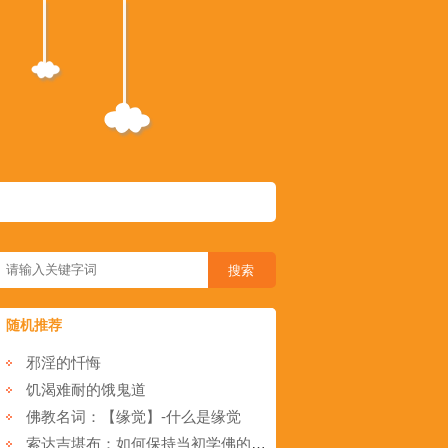
随机推荐
邪淫的忏悔
饥渴难耐的饿鬼道
佛教名词：【缘觉】-什么是缘觉
索达吉堪布：如何保持当初学佛的热情？