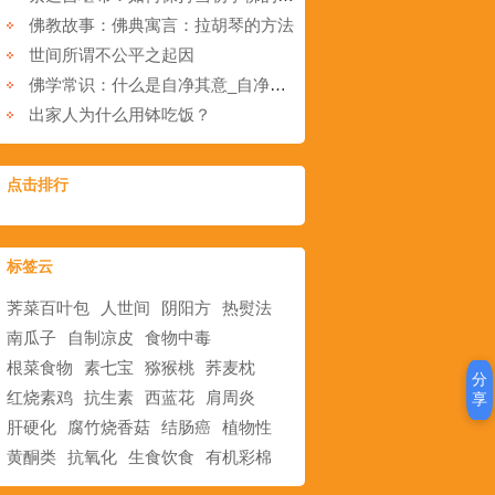
佛教故事：佛典寓言：拉胡琴的方法
世间所谓不公平之起因
佛学常识：什么是自净其意_自净其意的意思
出家人为什么用钵吃饭？
点击排行
标签云
荠菜百叶包
人世间
阴阳方
热熨法
南瓜子
自制凉皮
食物中毒
根菜食物
素七宝
猕猴桃
荞麦枕
分
红烧素鸡
抗生素
西蓝花
肩周炎
享
肝硬化
腐竹烧香菇
结肠癌
植物性
黄酮类
抗氧化
生食饮食
有机彩棉