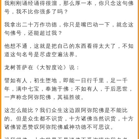
我刚刚诵经诵得很溜，那么厚一本，你只念这句佛
号，我不比你强多了吗？
我拿出二十万作功德，你只是嘴巴动一下，就念这
句佛号，还能超过我？
他想不通，这就是把自己的东西看得太大了，不知
道这句名号是尽虚空遍法界。
龙树菩萨在《大智度论》说：
譬如有人，初生堕地，即能一日行千里，足一千
年，满中七宝，奉施于佛；不如有人，于后恶世，
一声称念阿弥陀佛，其福胜彼。
这怎么能比？我们众生这边跟阿弥陀佛是不能比
的。但是众生都不识货，十方诸佛当然识货，十方
诸佛皆悉赞叹阿弥陀佛威神功德不可思议。