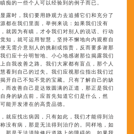
贪瞋痴的一些个人可以经验到的例子而已。
中显露时，我们要用静观力去追捕它们和充分了
根源都在我们里面，举例来说：如果我们没有
的，就因为有瞋，才令我们对别人的说话、行动
时觉知，就可运用智慧，坚持不懈地向内观察自
，便无需介意别人的挑剔或指责，反而要多谢那
。我们应十分明智地、小心地感谢那位揭露我们
踏上自我改善之路。我们大家都有盲点，那个人
智慧看到自己的过失。我们应视那位指出我们过
们揭开自己不知不觉的宝藏。只有了解自己的缺
己，而改善自己是达致圆满的正道，那正是我们
越自身的缺点前，应首先知道它们是什么，然
有可能开发潜在的高贵品德。
病，就应找出病因，只有如此，我们才能得到治
伪称没有病，那是无法得到治疗的。同样地，如
错，那是无法清除修行道路上的障碍的。如果我