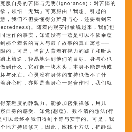
服自身的苦恼与无明(Ignorance)：对苦恼的
贪欲，领悟「无我」可克服由「我想」引起的
智慧，我们不但要懂得分辨身与心，还要看到它
nnectedness)。随着内观变得敏锐起来，我们也
协同运作的事实，知道没有一蕴是可以不依余蕴
到那个着名的盲人与跛子故事的真正寓意──
有限的，可是，当盲人背着有视力的跛子和听从
起踏上旅途，轻易地达到他们的目标。身与心也
己做到什么，它好像一块木头，本身不能走动或
腐坏与死亡。心灵没有身体的支持也做不了什
察着身心时，亦即是当身心一起合作时，我们就
。
修得某程度的静观力。能参加密集禅修，用几
察自身的感受、知觉(想蕴)、数不清的想法(行
是可以最终令我们得到平静与安宁的。可是，我
一个地方持续修习，因此，应找个方法，把静观