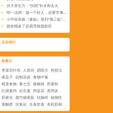
伏天养生方：“扶阳”补水和去火
明一法师：做一个好人，还要学佛干什么？
小宇宙高铁（膏贴）系列“颈三贴”让颈椎病患者离苦得乐
甜饮喝多了容易导致脂肪肝
点击排行
标签云
荠菜百叶包
人世间
阴阳方
热熨法
南瓜子
自制凉皮
食物中毒
根菜食物
素七宝
猕猴桃
荞麦枕
红烧素鸡
抗生素
西蓝花
肩周炎
肝硬化
腐竹烧香菇
结肠癌
植物性
黄酮类
抗氧化
生食饮食
有机彩棉