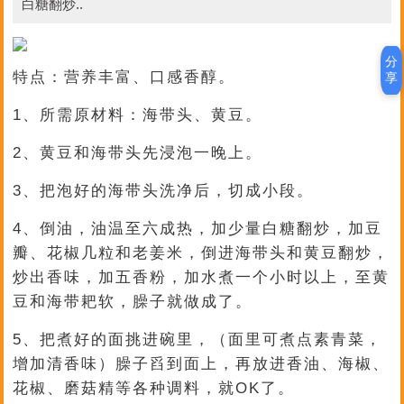
白糖翻炒..
分
特点：营养丰富、口感香醇。
享
1、所需原材料：海带头、黄豆。
2、黄豆和海带头先浸泡一晚上。
3、把泡好的海带头洗净后，切成小段。
4、倒油，油温至六成热，加少量白糖翻炒，加豆
瓣、花椒几粒和老姜米，倒进海带头和黄豆翻炒，
炒出香味，加五香粉，加水煮一个小时以上，至黄
豆和海带耙软，臊子就做成了。
5、把煮好的面挑进碗里，（面里可煮点素青菜，
增加清香味）臊子舀到面上，再放进香油、海椒、
花椒、磨菇精等各种调料，就OK了。